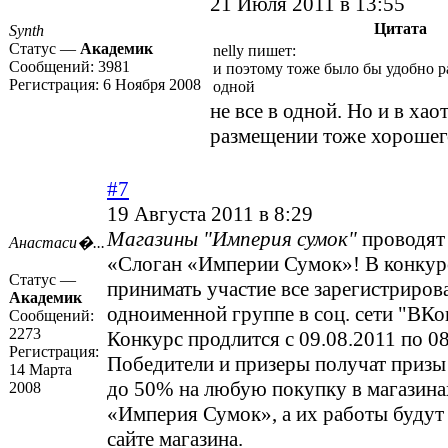
21 Июля 2011 в 13:55
Цитата
Synth
Статус —
Академик
nelly пишет:
Сообщений:
3981
и поэтому тоже было бы удобно р
Регистрация:
6 Ноября 2008
одной
не все в одной. Но и в ха
размещении тоже хорошег
#7
19 Августа 2011 в 8:29
Магазины "Империя сумок"
проводят
Анастаси�...
«Слоган «Империи Сумок»! В конкур
Статус —
принимать участие все зарегистриров
Академик
одноименной группе в соц. сети "ВКо
Сообщений:
2273
Конкурс продлится с 09.08.2011 по 08
Регистрация:
Победители и призеры получат призы 
14 Марта
до 50% на любую покупку в магазина
2008
«Империя Сумок», а их работы будут
сайте магазина.