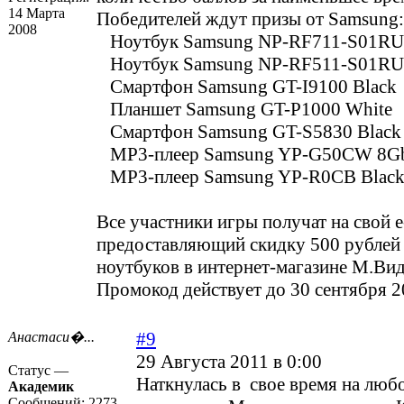
14 Марта
Победителей ждут призы от Samsung:
2008
Ноутбук Samsung NP-RF711-S01RU
Ноутбук Samsung NP-RF511-S01RU
Смартфон Samsung GT-I9100 Black
Планшет Samsung GT-P1000 White
Смартфон Samsung GT-S5830 Black
MP3-плеер Samsung YP-G50CW 8
MP3-плеер Samsung YP-R0CB Blac
Все участники игры получат на свой e
предоставляющий скидку 500 рублей
ноутбуков в интернет-магазине М.Вид
Промокод действует до 30 сентября 2
#9
Анастаси�...
29 Августа 2011 в 0:00
Статус —
Наткнулась в свое время на лю
Академик
Сообщений:
2273