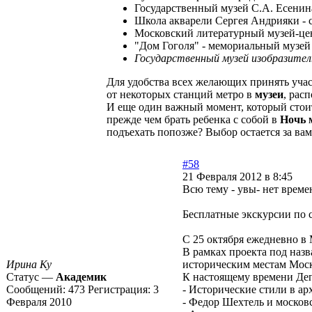
Государственный музей С.А. Есенин
Школа акварели Сергея Андрияки - с 
Московский литературный музей-цен
"Дом Гоголя" - мемориальный музей
Государственный музей изобразител
Для удобства всех желающих принять уча
от некоторых станций метро в
музеи
, рас
И еще один важный момент, который стоит
прежде чем брать ребенка с собой в
Ночь 
подъехать попозже? Выбор остается за вами
#58
21 Февраля 2012 в 8:45
Всю тему - увы- нет времен
Бесплатные экскурсии по 
С 25 октября ежедневно в 
В рамках проекта под наз
Ирина Ку
историческим местам Мос
Статус —
Академик
К настоящему времени Деп
Сообщений:
473
Регистрация:
3
- Исторические стили в а
Февраля 2010
- Федор Шехтель и москов