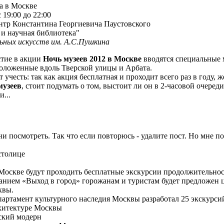
а в Москве
19:00 до 22:00
тр Константина Георгиевича Паустовского
 и научная библиотека"
ьных искусств им. А.С.Пушкина
стие в акции
Ночь музеев 2012 в Москве
вводятся специальные 
положенные вдоль Тверской улицы и Арбата.
 учесть: так как акция бесплатная и проходит всего раз в го
музеев
, стоит подумать о том, выстоит ли он в 2-часовой очереди
...
и посмотреть. Так что если повторюсь - удалите пост. Но мне по
столице
Москве будут проходить бесплатные экскурсии продолжительност
ванием «Выход в город» горожанам и туристам будет предложен
квы.
артамент культурного наследия Москвы разработал 25 экскурси
рхитектуре Москвы
ский модерн