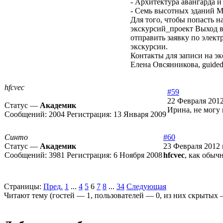
- Архитектура авангарда и
- Семь высотных зданий М
Для того, чтобы попасть н
экскурсий_проект Выход в 
отправить заявку по элект
экскурсии.
Контакты для записи на эк
Елена Овсянникова, guided
hfcvec
#59
22 Февраля 2012
Статус —
Академик
Ирина, не могу 
Сообщений:
2004
Регистрация:
13 Января 2009
Синто
#60
Статус —
Академик
23 Февраля 2012 
Сообщений:
3981
Регистрация:
6 Ноября 2008
hfcvec
, как обыч
Страницы:
Пред.
1
...
4
5
6
7
8
...
34
Следующая
Читают тему (гостей —
1
, пользователей —
0
, из них скрытых