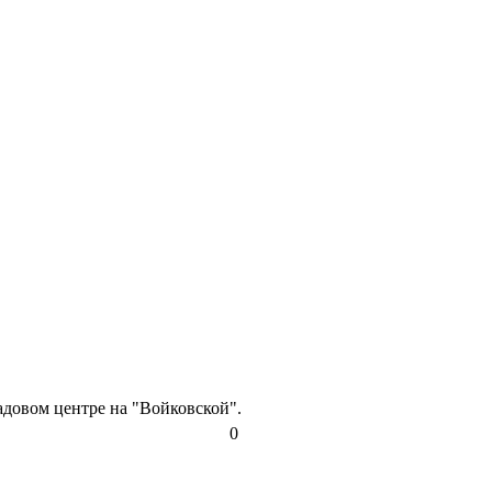
адовом центре на "Войковской".
0