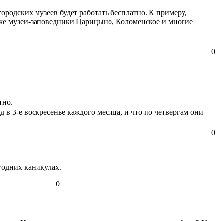
ородских музеев будет работать бесплатно. К примеру,
акже музеи-заповедники Царицыно, Коломенское и многие
0
тно.
д в 3-е воскресенье каждого месяца, и что по четвергам они
0
годних каникулах.
0