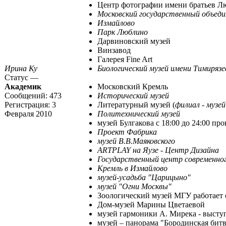
Центр фотографии имени братьев Л
Московский государственный объеди
Измайлово
Парк Люблино
Дарвиновский музей
Винзавод
Галерея Fine Art
Ирина Ку
Биологический музей имени Тимирязе
Статус —
Академик
Московский Кремль
Сообщений:
473
Исторический музей
Регистрация:
3
Литературный музей (
филиал - музей
Февраля 2010
Политехнический музей
музей Булгакова с 18:00 до 24:00 п
Проект Фабрика
музей В.В.Маяковского
ARTPLAY на Яузе - Центр Дизайна
Государственный центр современно
Кремль в Измайлово
музей-усадьба "Царицыно"
музей "Огни Москвы"
Зоологический музей МГУ работает с
Дом-музей Марины Цветаевой
музей гармоники А. Мирека - выступ
музей – панорама "Бородинская битв