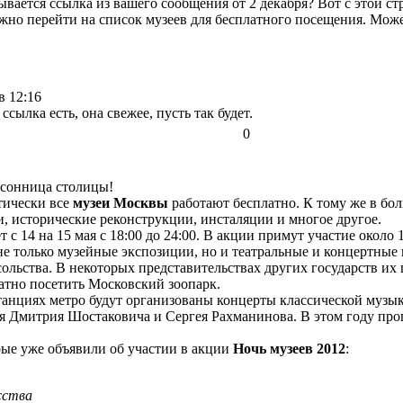
вается ссылка из вашего сообщения от 2 декабря? Вот с этой с
ожно перейти на список музеев для бесплатного посещения. Може
в 12:16
 ссылка есть, она свежее, пусть так будет.
0
ссонница столицы!
ктически все
музеи Москвы
работают бесплатно. К тому же в бо
и, исторические реконструкции, инсталяции и многое другое.
 с 14 на 15 мая с 18:00 до 24:00. В акции примут участие около
не только музейные экспозиции, но и театральные и концертные
ольства. В некоторых представительствах других государств их 
атно посетить Московский зоопарк.
танциях метро будут организованы концерты классической музык
я Дмитрия Шостаковича и Сергея Рахманинова. В этом году пр
рые уже объявили об участии в акции
Ночь музеев 2012
:
сства