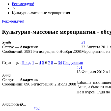
Рекомендую!
>
Культурно-массовые мероприятия
Рекомендую!
Культурно-массовые мероприятия - обс
Synth
#1
Статус —
Академик
23 Августа 2011 в
Сообщений:
3981
Регистрация:
6 Ноября 2008
Мероприятия, на 
Страницы:
Пред.
1
...
4
5
6
7
8
...
34
Следующая
#51
18 Февраля 2012 в 1
Анна
Статус —
Академик
babazina_msk пишет
Сообщений:
896
Регистрация:
2 Июля 2008
Анна, а бывают вы
Не в курсе. Судя п
Анастаси�...
#52