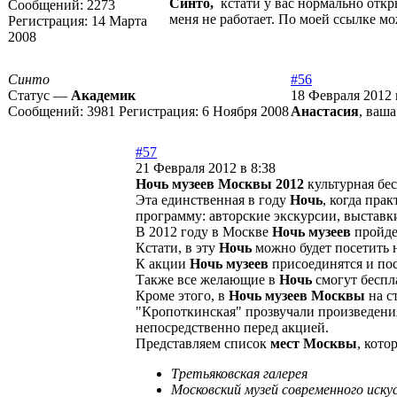
Синто,
кстати у вас нормально откры
Сообщений:
2273
меня не работает. По моей ссылке м
Регистрация:
14 Марта
2008
Синто
#56
Статус —
Академик
18 Февраля 2012 
Сообщений:
3981
Регистрация:
6 Ноября 2008
Анастасия
, ваша
#57
21 Февраля 2012 в 8:38
Ночь музеев Москвы 2012
культурная бе
Эта единственная в году
Ночь
, когда пра
программу: авторские экскурсии, выставк
В 2012 году в Москве
Ночь музеев
пройдет
Кстати, в эту
Ночь
можно будет посетить 
К акции
Ночь музеев
присоединятся и пос
Также все желающие в
Ночь
смогут беспл
Кроме этого, в
Ночь музеев Москвы
на с
"Кропоткинская" прозвучали произведени
непосредственно перед акцией.
Представляем список
мест Москвы
, кото
Третьяковская галерея
Московский музей современного иску