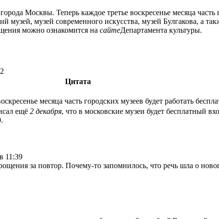
орода Москвы. Теперь каждое третье воскресенье месяца часть г
ий музей, музей современного искусства, музей Булгакова, а т
ещения можно ознакомится на
сайте
Департамента культуры.
52
Цитата
воскресенье месяца часть городских музеев будет работать беспла
писал ещё
2 декабря
, что в московские музеи будет бесплатный вхо
.
в 11:39
щения за повтор. Почему-то запомнилось, что речь шла о ново