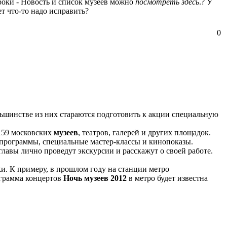
троки - Новость и список музеев можно
посмотреть здесь
.? У
т что-то надо исправить?
0
льшинстве из них стараются подготовить к акции специальную
 159 московских
музеев
, театров, галерей и других площадок.
 программы, специальные мастер-классы и кинопоказы.
главы лично проведут экскурсии и расскажут о своей работе.
и. К примеру, в прошлом году на станции метро
ограмма концертов
Ночь музеев 2012
в метро будет известна