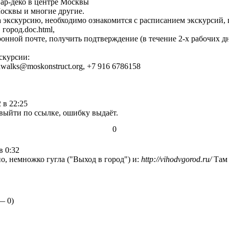
 ар-деко в центре Москвы
осквы и многие другие.
а экскурсию, необходимо ознакомится с расписанием экскурсий,
город.doc.html,
ронной почте, получить подтверждение (в течение 2-х рабочих дн
скурсии:
walks@moskonstruct.org, +7 916 6786158
 в 22:25
выйти по ссылке, ошибку выдаёт.
0
в 0:32
но, немножко гугла ("Выход в город") и:
http://vihodvgorod.ru/
Там 
 —
0
)