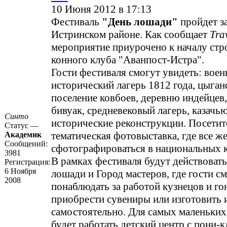
10 Июня 2012 в 17:13
Фестиваль
"День лошади"
пройдет за
Истринском районе. Как сообщает
Tra
мероприятие приурочено к началу стр
конного клуба "Аванпост-Истра".
Гости фестиваля смогут увидеть: воен
исторический лагерь 1812 года, цыган
поселение ковбоев, деревню индейцев
бивуак, средневековый лагерь, казачь
Синто
исторические реконструкции. Посетит
Статус —
тематическая фотовыставка, где все 
Академик
Сообщений:
сфотографироваться в национальных 
3981
В рамках фестиваля будут действоват
Регистрация:
6 Ноября
лошади и Город мастеров, где гости с
2008
понаблюдать за работой кузнецов и го
приобрести сувениры или изготовить 
самостоятельно. Для самых маленьких
будет работать детский центр с пони-