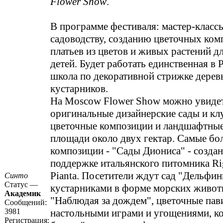
Flower Show
.
В программе фестиваля: мастер-класс
садоводству, созданию цветочных ком
платьев из цветов и живых растений д
детей. Будет работать единственная в
школа по декоративной стрижке дерев
кустарников.
На Moscow Flower Show можно увиде
оригинальные дизайнерские сады и кл
цветочные композиции и ландшафтные
площади около двух гектар. Самые б
композиции - "Сады Диониса" - созда
поддержке итальянского питомника Ri
Pianta. Посетители ждут сад "Дельфин
Синто
Статус —
кустарниками в форме морских живот
Академик
"Наблюдая за дождем", цветочные пав
Сообщений:
3981
настольными играми и угощениями, ко
Регистрация: