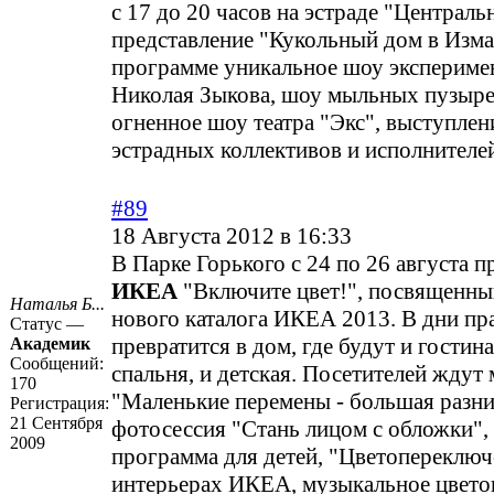
с 17 до 20 часов на эстраде "Централь
представление "Кукольный дом в Изма
программе уникальное шоу экспериме
Николая Зыкова, шоу мыльных пузыре
огненное шоу театра "Экс", выступле
эстрадных коллективов и исполнителе
#89
18 Августа 2012 в 16:33
В Парке Горького с 24 по 26 августа 
ИКЕА
"Включите цвет!", посвященн
Наталья Б...
нового каталога ИКЕА 2013. В дни пр
Статус —
превратится в дом, где будут и гостина
Академик
Сообщений:
спальня, и детская. Посетителей ждут
170
"Маленькие перемены - большая разни
Регистрация:
21 Сентября
фотосессия "Стань лицом с обложки", 
2009
программа для детей, "Цветопереключ
интерьерах ИКЕА, музыкальное цвето