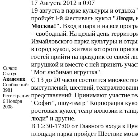
17 Августа 2012 в 0:07
19 августа в парке культуры и отдыха
пройдёт I-й Фестиваль кукол
"Люди, 
Москва!"
. Вход в парк и на все прог
– свободный. На целый день территор
Измайловского парка культуры и отды
в город кукол, жители которого пригл
гостей прийти на праздник со своей 
игрушкой и вместе с ней принять учас
Синто
"Моя любимая игрушка".
Статус —
С 13 до 20 часов состоится множеств
Академик
Сообщений:
выступлений, шествий, театрализован
3981
представлений. Принимают участие те
Регистрация:
6 Ноября
"Софит", шоу-театр "Корпорация куко
2008
ростовых кукол, театр иллюзии и танц
люди" и другие.
В 16:30-17:00 от Главного входа к Це
площади парка пройдёт Шествие моск