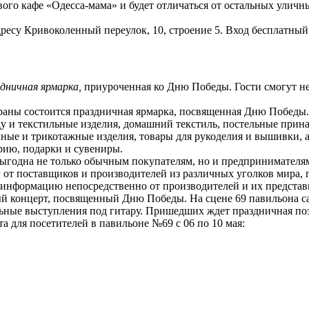
ого кафе «Одесса-мама» и будет отличаться от остальных улич
адресу Кривоколенный переулок, 10, строение 5. Вход бесплатный
дничная ярмарка,
приуроченная ко Дню Победы. Гости смогут не 
траны состоится праздничная ярмарка, посвященная Дню Победы
 и текстильные изделия, домашний текстиль, постельные принад
йные и трикотажные изделия, товары для рукоделия и вышивки, 
ерию, подарки и сувениры.
выгодна не только обычным покупателям, но и предпринимателя
 от поставщиков и производителей из различных уголков мира, 
информацию непосредственно от производителей и их представ
ный концерт, посвященный Дню Победы. На сцене 69 павильона 
льные выступления под гитару. Пришедших ждет праздничная поз
а для посетителей в павильоне №69 с 06 по 10 мая: