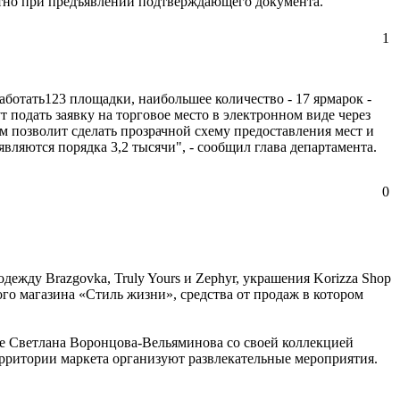
атно при предъявлении подтверждающего документа.
1
работать123 площадки, наибольшее количество - 17 ярмарок -
 подать заявку на торговое место в электронном виде через
м позволит сделать прозрачной схему предоставления мест и
вляются порядка 3,2 тысячи", - сообщил глава департамента.
0
дежду Brazgovka, Truly Yours и Zephyr, украшения Korizza Shop
ого магазина «Стиль жизни», средства от продаж в котором
ire Светлана Воронцова-Вельяминова со своей коллекцией
ерритории маркета организуют развлекательные мероприятия.