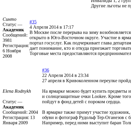
Инвалиды 1, 2 гру
Другие льготы не 
Синто
#35
Статус —
4 Апреля 2014 в 17:17
Академик
В Москве после перерыва на зиму возобновляется
Сообщений:
открыто в Юго-Восточном округе. Участие в ярмар
3981
портал госуслуг. Как подчеркивает глава департ
Регистрация:
дает понимание, кто и откуда приезжает торговат
6 Ноября
Торговые места предоставляются предпринимател
2008
#36
22 Апреля 2014 в 23:34
27 апреля в Кривоколенном переулке пройдё
Elena Rodnykh
На ярмарке можно будет купить предметы ин
и солнцезащитные очки Lookee. Кроме того,
Статус —
пойдут в фонд детей с пороком сердца.
Академик
Сообщений:
2004
В ярмарке также примут участие художник,
Регистрация:
13
обуви и фотограф Рудольф Тер-Оганезов с 
Января 2009
Например, перед ними выступит баран Толи