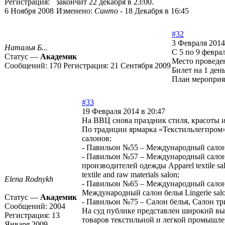
Регистрация:
закончит 22 декабря в 23:00.
6 Ноября 2008
Изменено:
Синто
-
18 Декабря в 16:45
#32
3 Февраля 2014
Наталья Б...
С 5 по 9 февра
Статус —
Академик
Место проведен
Сообщений:
170
Регистрация:
21 Сентября 2009
Билет на 1 день
План меропри
#33
19 Февраля 2014 в 20:47
На ВВЦ снова праздник стиля, красоты 
По традиции ярмарка «Текстильлегпром»
салонов:
- Павильон №55 – Международный салон 
- Павильон №57 – Международный салон д
производителей одежды Apparel textile 
textile and raw materials salon;
Elena Rodnykh
- Павильон №65 – Международный салон о
Международный салон белья Lingerie salo
Статус —
Академик
- Павильон №75 – Салон белья, Салон тр
Сообщений:
2004
На суд публике представлен широкий выб
Регистрация:
13
товаров текстильной и легкой промышле
Января 2009