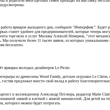
ппы и родители многодетных семей проходят на выставку беспл
предусмотрены.
 работа ярмарок выходного дня,
сообщает "Интерфакс"
. Будет 
ках станет удобнее для предпринимателей, которые теперь могут
амента торговли и услуг Москвы Алексей Немерюк, "этот механиз
ь. Мы получили более 11 тысяч заявок, из которых уникальными я
ям бесплатно.
т ярмарка молодых дизайнеров Le Picnic.
терьера из древесины Wood Family, детские игрушки Le Citron, о
 гостям предложат внести свой вклад в работу благотворительн
 артист и коллекционер Александр Петлюра, редактор Marie Cla
блошиной лавкой и клеткой с живой шиншиллой. Для детей на т
к, которого можно будет потрогать.