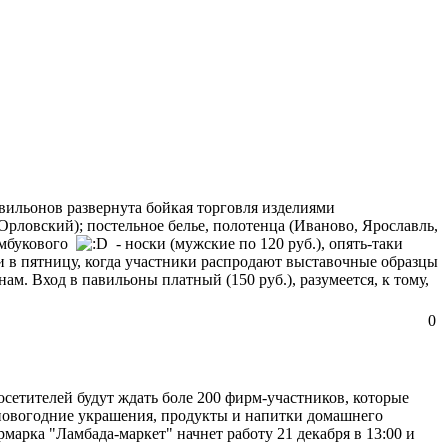
авильонов развернута бойкая торговля изделиями
рловский); постельное белье, полотенца (Иваново, Ярославль,
бамбукового
- носки (мужские по 120 руб.), опять-таки
 и в пятницу, когда участники распродают выставочные образцы
м. Вход в павильоны платный (150 руб.), разумеется, к тому,
0
сетителей будут ждать боле 200 фирм-участников, которые
 новогодние украшения, продукты и напитки домашнего
марка "Ламбада-маркет" начнет работу 21 декабря в 13:00 и