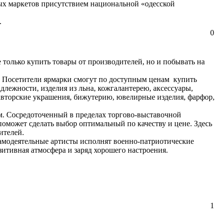
ных маркетов присутствием национальной «одесской
.
0
только купить товары от производителей, но и побывать на
. Посетители ярмарки смогут по доступным ценам купить
лежности, изделия из льна, кожгалантерею, аксессуары,
авторские украшения, бижутерию, ювелирные изделия, фарфор,
м. Сосредоточенный в пределах торгово-выставочной
поможет сделать выбор оптимальный по качеству и цене. Здесь
ителей.
самодеятельные артисты исполнят военно-патриотические
итивная атмосфера и заряд хорошего настроения.
1