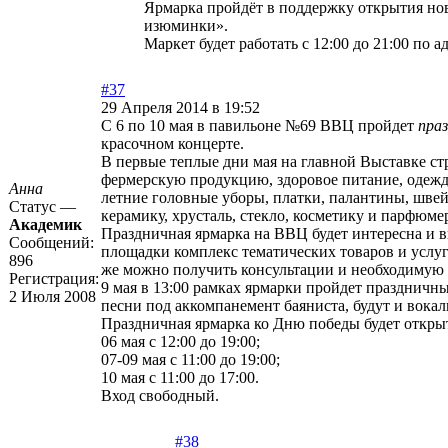
Ярмарка пройдёт в поддержку открытия нов
изюминки».
Маркет будет работать с 12:00 до 21:00 по 
#37
29 Апреля 2014 в 19:52
С 6 по 10 мая в павильоне №69 ВВЦ пройдет
праз
красочном концерте.
В первые теплые дни мая на главной Выставке с
фермерскую продукцию, здоровое питание, одежду
Анна
летние головные уборы, платки, палантины, шве
Статус —
керамику, хрусталь, стекло, косметику и парфюм
Академик
Праздничная ярмарка на ВВЦ будет интересна и 
Сообщений:
площадки комплекс тематических товаров и услуг
896
же можно получить консультации и необходимую 
Регистрация:
9 мая в 13:00 рамках ярмарки пройдет празднич
2 Июля 2008
песни под аккомпанемент баяниста, будут и вока
Праздничная ярмарка ко Дню победы будет открыт
06 мая с 12:00 до 19:00;
07-09 мая с 11:00 до 19:00;
10 мая с 11:00 до 17:00.
Вход свободный.
#38