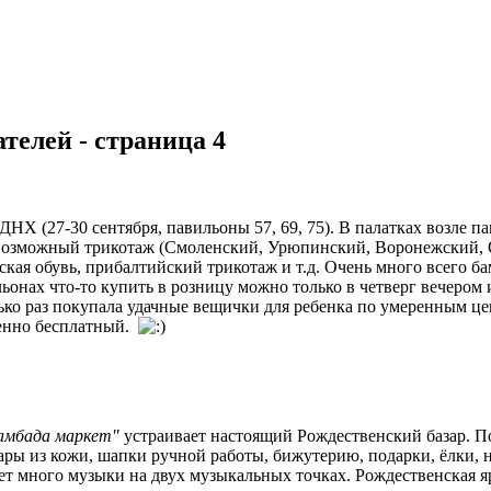
телей - страница 4
НХ (27-30 сентября, павильоны 57, 69, 75). В палатках возле п
евозможный трикотаж (Смоленский, Урюпинский, Воронежский, О
сская обувь, прибалтийский трикотаж и т.д. Очень много всего 
льонах что-то купить в розницу можно только в четверг вечером
ько раз покупала удачные вещички для ребенка по умеренным цена
шенно бесплатный.
амбада маркет"
устраивает настоящий Рождественский базар. По
ары из кожи, шапки ручной работы, бижутерию, подарки, ёлки,
дет много музыки на двух музыкальных точках. Рождественская яр