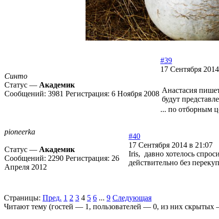
#39
17 Сентября 2014
Синто
Статус —
Академик
Анастасия пишет
Сообщений:
3981
Регистрация:
6 Ноября 2008
будут представл
... по отборным
pioneerka
#40
17 Сентября 2014 в 21:07
Статус —
Академик
Iris, давно хотелось спро
Сообщений:
2290
Регистрация:
26
действительно без переку
Апреля 2012
Страницы:
Пред.
1
2
3
4
5
6
...
9
Следующая
Читают тему (гостей —
1
, пользователей —
0
, из них скрытых