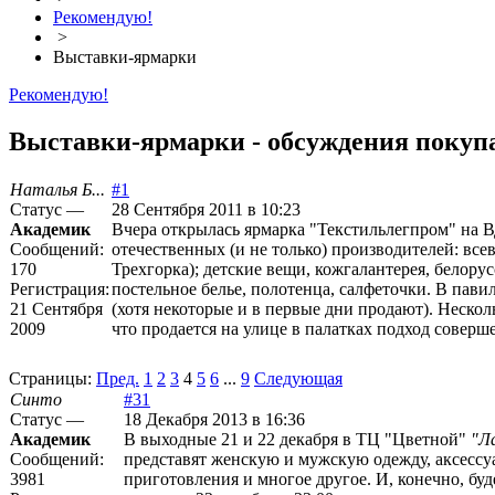
Рекомендую!
>
Выставки-ярмарки
Рекомендую!
Выставки-ярмарки - обсуждения покупа
Наталья Б...
#1
Статус —
28 Сентября 2011 в 10:23
Академик
Вчера открылась ярмарка "Текстильлегпром" на ВД
Сообщений:
отечественных (и не только) производителей: вс
170
Трехгорка); детские вещи, кожгалантерея, белору
Регистрация:
постельное белье, полотенца, салфеточки. В пави
21 Сентября
(хотя некоторые и в первые дни продают). Нескол
2009
что продается на улице в палатках подход совер
Страницы:
Пред.
1
2
3
4
5
6
...
9
Следующая
Синто
#31
Статус —
18 Декабря 2013 в 16:36
Академик
В выходные 21 и 22 декабря в ТЦ "Цветной"
"Л
Сообщений:
представят женскую и мужскую одежду, аксессу
3981
приготовления и многое другое. И, конечно, бу