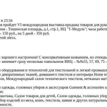
 в 23:34
ля пройдет VI международная выставка-продажа товаров для рук
ия - Тишинская площадь, д.1, стр.1, ВЦ "Т-Модуль"; часы работы:
- 150 руб., на 5 дней - 350 руб.
ятий
здесь
.
и хорошего настроения! С консервативным названием, но отнюдь
 занимает сразу несколько павильонов ВВЦ – №№55, 57, 69, 75 
оборудования и технологий для текстильной и легкой промышле
екоративных тканей, домашнего текстиля и интерьера Home text
salon, Международный салон технического текстиля, нетканых ма
дежды, головных уборов и аксессуаров Garment & accessories sa
n;
икотажа, Салон товаров для детей, Салон одежды, головных убор
ор изделий из меха, кожи, текстиля, замши и других натураль
нности.