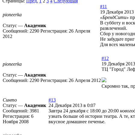
Страницы:
Пред.
1
2
3
4
Следующая
#11
19 Декабря 2013 
pioneerka
«БрендСити»
пр
В субботу и вос
Статус —
Академик
развлечений.
Сообщений:
2290
Регистрация:
26 Апреля
Сбор у новогодн
2012
Не забудьте при
Для всех малень
#12
19 Декабря 2013
pioneerka
ТЦ "Город" Леф
Статус —
Академик
Сообщений:
2290
Регистрация:
26 Апреля 2012
Скромно так, пр
Синто
#13
Статус —
Академик
24 Декабря 2013 в 0:07
Сообщений:
3981
Завтра 24 декабря с 18:00 до 20:00
нового
Регистрация:
6
узнать больше об истории театра. А те, 
Ноября 2008
вкусное домашнее печенье.