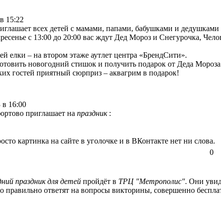
в 15:22
иглашает всех детей с мамами, папами, бабушками и дедушками 
кресенье c 13:00 до 20:00 вас ждут Дед Мороз и Снегурочка, Че
ей елки – на втором этаже аутлет центра «БрендСити».
готовить новогодний стишок и получить подарок от Деда Мороза
ких гостей приятный сюрприз – аквагрим в подарок!
 в 16:00
ортово приглашает на
праздник
:
осто картинка на сайте в уголочке и в ВКонтакте нет ни слова.
0
дний праздник для детей
пройдёт в
ТРЦ "Метрополис"
. Они уви
кто правильно ответят на вопросы викторины, совершенно беспл