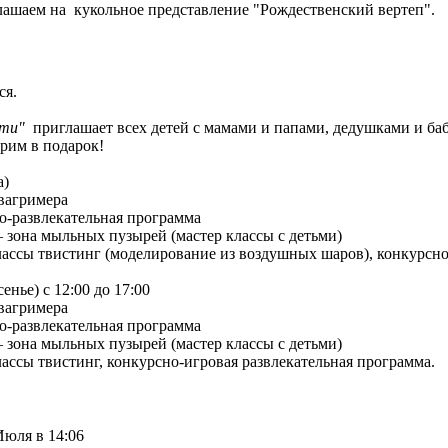
лашаем на кукольное представление "Рождественский вертеп".
ся.
ти"
приглашает всех детей с мамами и папами, дедушками и ба
рим в подарок!
а)
квагримера
но-развлекательная программа
 – зона мыльных пузырей (мастер классы с детьми)
классы твистинг (моделирование из воздушных шаров), конкурсн
сенье) с 12:00 до 17:00
квагримера
но-развлекательная программа
 – зона мыльных пузырей (мастер классы с детьми)
классы твистинг, конкурсно-игровая развлекательная программа.
Июля в 14:06