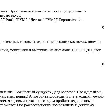
слых. Приглашаются известные гости, устраиваются
ие по вкусу.
о"," Рио", "ГУМ", "Детский ГУМ"," Европейский".
0
и девчонки, которые придут в новогодних костюмах, получат
руками, фокусники и выступление ансамбля НЕПОСЕДЫ, шоу
0
авление "Волшебный сундучок Деда Мороза". Вас ждут игры,
бных мандаринах! А поводить хороводы и спеть колядки можно
ется ледовый каток, на котором пройдет ледовое шоу и
астер-классы по рождественским композициям и декупажу