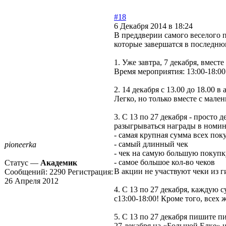
#18
6 Декабря 2014 в 18:24
В преддверии самого веселого 
которые завершатся в последнюю
1. Уже завтра, 7 декабря, вме
Время мероприятия: 13:00-18:00
2. 14 декабря с 13.00 до 18.00
Легко, но только вместе с мал
3. С 13 по 27 декабря - просто
разыгрываться награды в номин
- самая крупная сумма всех пок
- самый длинный чек
pioneerka
- чек на самую большую покупк
- самое большое кол-во чеков
Статус —
Академик
В акции не участвуют чеки из г
Сообщений:
2290
Регистрация:
26 Апреля 2012
4. С 13 по 27 декабря, каждую 
с13:00-18:00! Кроме того, всех
5. С 13 по 27 декабря пишите 
27 декабря на «Большой Елке» 