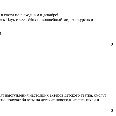
в гости по выходным в декабре!
ловек Паук и Фея Winx и волшебный мир конкурсов и
!
0
дят выступления настоящих актеров детского театра, смогут
атно получат билеты на детские новогодние спектакли и
0