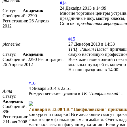
pioneerka
#14
24 Декабря 2013 в 14:09
Статус —
Академик
Многие торговые центры устраива
Сообщений:
2290
праздничные шоу, мастер-классы,
Регистрация:
26 Апреля
Список п
раздничных мероприяти
2012
#15
pioneerka
27 Декабря 2013 в 14:33
ТРЦ "Райкин Плаза"
приглаша
Статус —
Академик
самую настоящую профессион
Сообщений:
2290
Регистрация:
Всех ждет новогодний спект
26 Апреля 2012
мыльных пузырей и, конечно 
Начало праздника в 14:00!
#16
4 Января 2014 в 22:51
Анна
Рождественские гуляния в
ТК "Панфиловский"
:
Статус —
Академик
Сообщений:
7 января в 13.00 ТК "Панфиловский" приглаша
896
конкурсы и подарки! Все желающие смогут прока
Регистрация:
с настоящим фольклорным ансамблем. Очень наде
2 Июля 2008
мастер-классы по фигурному катанию. Если у ва