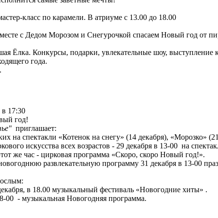
астер-класс по карамели. В атриуме с 13.00 до 18.00
 - вместе с Дедом Морозом и Снегурочкой спасаем Новый год от пи
льшая Ёлка. Конкурсы, подарки, увлекательные шоу, выступление
ходящего года.
.
 в 17:30
вый год!
чье"
приглашает:
их на спектакли «Котенок на снегу» (14 декабря), «Морозко» (21
кового искусства всех возрастов - 29 декабря в 13-00 на спект
этот же час - цирковая программа «Скоро, скоро Новый год!».
новогоднюю развлекательную программу 31 декабря в 13-00 пра
рослым:
 декабря, в 18.00 музыкальный фестиваль «Новогодние хиты» .
 18-00 - музыкальная Новогодняя программа.