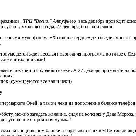
праздника,
ТРЦ "Весна!" Алтуфьево
весь декабрь проводит конк
 субботу уходящего года, 27 декабря, большой ёлкой.
сте с героями мультфильма «Холодное сердце» детей ждет много
.
 в атриуме детей ждет веселая новогодняя программа во главе с
енькими помощниками!
 делайте покупки и сохраняйте чеки. А 27 декабря приходите на 
ациях:
упок (суммируются все ваши чеки)
у
ипермаркета Окей, а так же чеки на пополнение баланса телефон
субботу, можно загадать желание, сидя на коленях у Деда Мороза
 ждет угощение и приятная музыка!
письма на специальном бланке и сбрасывайте их в «Почтовый ящ
исполнится самые заветные мечты!