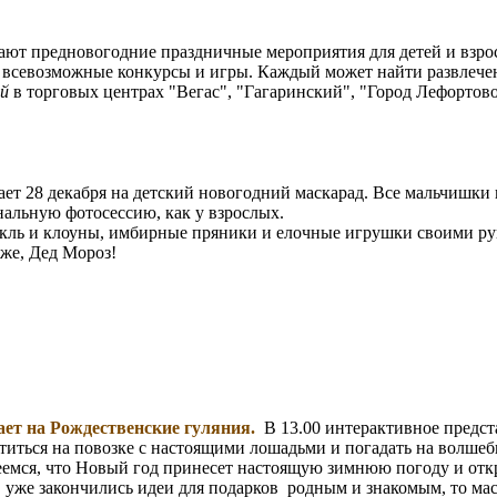
ют предновогодние праздничные мероприятия для детей и взро
 всевозможные конкурсы и игры. Каждый может найти развлечен
й
в торговых центрах "Вегас", "Гагаринский", "Город Лефортов
ет 28 декабря на детский новогодний маскарад. Все мальчишки 
альную фотосессию, как у взрослых.
акль и клоуны, имбирные пряники и елочные игрушки своими 
же, Дед Мороз!
ет на Рождественские гуляния.
В 13.00 интерактивное предст
титься на повозке с настоящими лошадьми и погадать на волше
емся, что Новый год принесет настоящую зимнюю погоду и откро
с уже закончились идеи для подарков родным и знакомым, то м