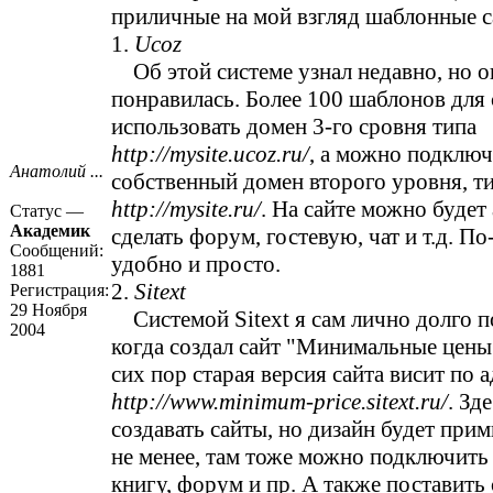
приличные на мой взгляд шаблонные с
1.
Ucoz
Об этой системе узнал недавно, но о
понравилась. Более 100 шаблонов для 
использовать домен 3-го сровня типа
http://mysite.ucoz.ru/
, а можно подклю
Анатолий ...
собственный домен второго уровня, т
http://mysite.ru/
. На сайте можно будет
Статус —
Академик
сделать форум, гостевую, чат и т.д. П
Сообщений:
удобно и просто.
1881
2.
Sitext
Регистрация:
29 Ноября
Системой Sitext я сам лично долго п
2004
когда создал сайт "Минимальные цен
сих пор старая версия сайта висит по 
http://www.minimum-price.sitext.ru/
. Зд
создавать сайты, но дизайн будет при
не менее, там тоже можно подключить
книгу, форум и пр. А также поставить 