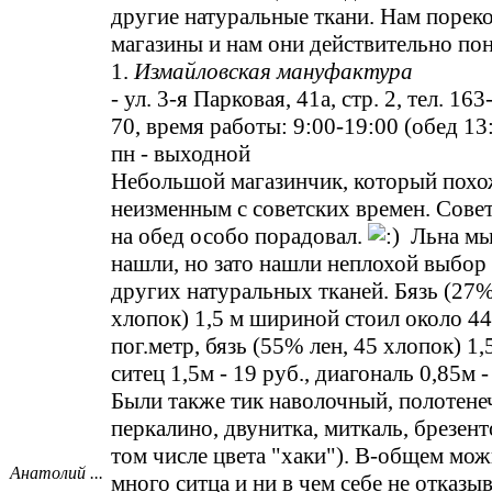
другие натуральные ткани. Нам порек
магазины и нам они действительно по
1.
Измайловская мануфактура
- ул. 3-я Парковая, 41а, стр. 2, тел. 16
70, время работы: 9:00-19:00 (обед 13:
пн - выходной
Небольшой магазинчик, который похо
неизменным с советских времен. Сове
на обед особо порадовал.
Льна мы 
нашли, но зато нашли неплохой выбор
других натуральных тканей. Бязь (27
хлопок) 1,5 м шириной стоил около 44
пог.метр, бязь (55% лен, 45 хлопок) 1,5
ситец 1,5м - 19 руб., диагональ 0,85м -
Были также тик наволочный, полотенеч
перкалино, двунитка, миткаль, брезент
том числе цвета "хаки"). В-общем мо
Анатолий ...
много ситца и ни в чем себе не отказы