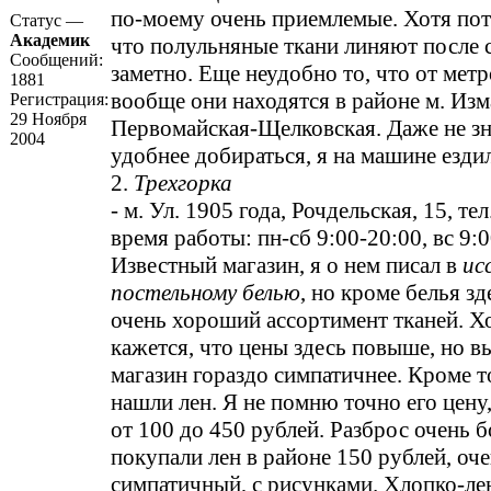
по-моему очень приемлемые. Хотя пот
Статус —
Академик
что полульняные ткани линяют после 
Сообщений:
заметно. Еще неудобно то, что от метр
1881
вообще они находятся в районе м. Изм
Регистрация:
29 Ноября
Первомайская-Щелковская. Даже не з
2004
удобнее добираться, я на машине ездил
2.
Трехгорка
- м. Ул. 1905 года, Рочдельская, 15, те
время работы: пн-сб 9:00-20:00, вс 9:
Известный магазин, я о нем писал в
ис
постельному белью
, но кроме белья з
очень хороший ассортимент тканей. Хо
кажется, что цены здесь повыше, но 
магазин гораздо симпатичнее. Кроме т
нашли лен. Я не помню точно его цену
от 100 до 450 рублей. Разброс очень 
покупали лен в районе 150 рублей, оч
симпатичный, с рисунками. Хлопко-лен