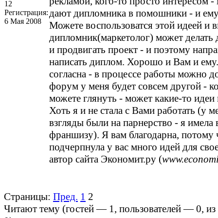
рекламой, кого-то просто интересом -
12
дают дипломника в помошники - и ему
Регистрация:
6 Мая 2008
Можете воспользоватся этой идеей и в
дипломник(маркетолог) может делать 
и продвигать проект - и поэтому напр
написать диплом. Хорошо и Вам и ему.
согласна - в процессе работы можно д
форум у меня будет совсем другой - ко
можете глянуть - может какие-то идеи 
Хоть я и не стала с Вами работать (у м
взгляды были на парнерство - я имела
франшизу). Я вам благодарна, потому 
подчерпнула у вас много идей для свое
автор сайта Экономит.ру (
www.economi
Страницы:
Пред.
1
2
Читают тему (гостей —
1
, пользователей —
0
, и