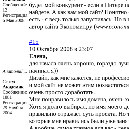
будет мой конкурент - если в Питере п
Сообщений:
12
найдете. А как вам мой сайт? Понятно 
Регистрация:
есть - я ведь только запустилась. Но в
6 Мая 2008
автор сайта Экономит.ру (
www.economi
#15
10 Октября 2008 в 23:07
Елена,
для начала очень хорошо, гораздо лучш
начинал я))
Анатолий ...
Дизайн, как мне кажется, не професси
Статус —
и мой сайт не может этим похвастаться
Академик
очень просто доработать.
Сообщений:
1881
Мне понравилось имя домена, очень 
Регистрация:
Хотя я долго выбирал, но имя моего д
29 Ноября
2004
правильно отражает суть проекта. Но т
которые мне нравились были уже заня
А вообще, самое главное для вас - дел