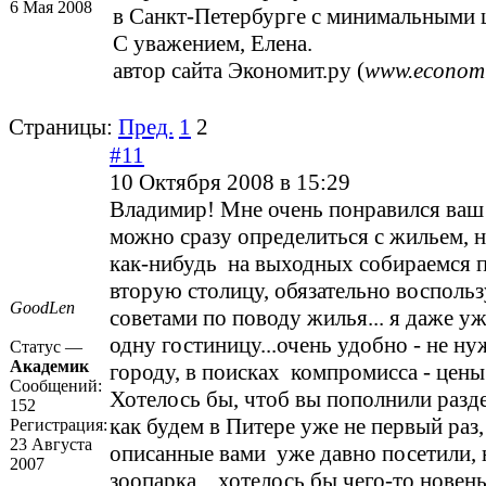
6 Мая 2008
в Санкт-Петербурге с минимальными 
С уважением, Елена.
автор сайта Экономит.ру (
www.economi
Страницы:
Пред.
1
2
#11
10 Октября 2008 в 15:29
Владимир! Мне очень понравился ваш 
можно сразу определиться с жильем, н
как-нибудь на выходных собираемся 
вторую столицу, обязательно восполь
GoodLen
советами по поводу жилья... я даже у
одну гостиницу...очень удобно - не н
Статус —
Академик
городу, в поисках компромисса - цены 
Сообщений:
Хотелось бы, чтоб вы пополнили разде
152
как будем в Питере уже не первый раз, 
Регистрация:
23 Августа
описанные вами уже давно посетили, 
2007
зоопарка... хотелось бы чего-то новень