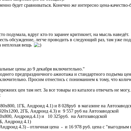
именно будет сравниваться. Конечно же интересно цена-качество-
то подумала, вдруг кто-то заранее критикнет, на мысль наведёт.
 есть обсуждение, легче проводить в следующий раз, там уже под
да неплохая вещь
льные цены до 9 декабря включительно."
годнего предпраздничного ажиотажа и стандартного подъема це
лючительно. Просим отнестись с пониманием к тому, что количе
ежних цен там нет. За все товары из каталога отвечать не могу
:
1280x800, 1ГБ, Андроид 4.1) и 8 028руб в магазине на Автозаводс
,1920x1200, 2ГБ, Андроид 4.3) и 9 557 руб на Автозаводской
1280x800, Андроид.4.1) и 10 325руб. на Автозаводской
ГБ, Андроид 4.1)
, Андроид 4.3) - отличная цена - и 16 978 руб. цена с "выгодным