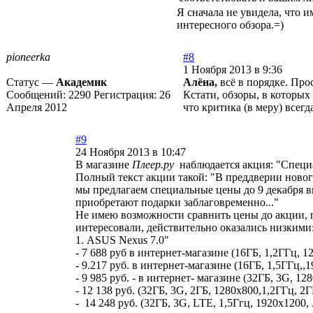
Я сначала не увидела, что 
интересного обзора.=)
pioneerka
#8
1 Ноября 2013 в 9:36
Статус —
Академик
Алёна,
всё в порядке. Прос
Сообщений:
2290
Регистрация:
26
Кстати, обзоры, в которых
Апреля 2012
что критика (в меру) всег
#9
24 Ноября 2013 в 10:47
В магазине
Плеер.ру
наблюдается акция: "Специа
Полный текст акции такой: "В преддверии ново
мы предлагаем специальные цены до 9 декабря вк
приобретают подарки заблаговременно..."
Не имею возможности сравнить цены до акции, пр
интересовали, действительно оказались низкими
1. ASUS Nexus 7.0"
- 7 688 руб в интернет-магазине (16ГБ, 1,2ГГц, 
- 9.217 руб. в интернет-магазине (16ГБ, 1,5ГГц,
- 9 985 руб. - в интернет- магазине (32ГБ, 3G, 
- 12 138 руб. (32ГБ, 3G, 2ГБ, 1280x800,1,2ГГц, 2
- 14 248 руб. (32ГБ, 3G, LTE, 1,5Ггц, 1920x1200