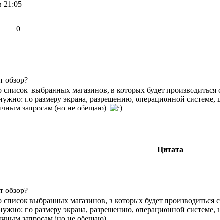
в 21:05
0
т обзор?
о список выбранных магазинов, в которых будет производиться 
нужно: по размеру экрана, разрешению, операционной системе, 
ичным запросам (но не обещаю).
Цитата
т обзор?
о список выбранных магазинов, в которых будет производиться с
нужно: по размеру экрана, разрешению, операционной системе, 
ичным запросам (но не обещаю).