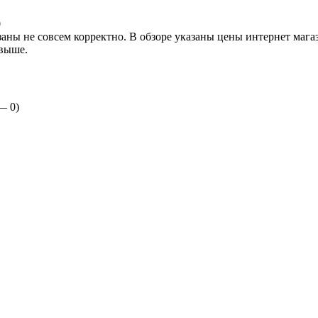
0
аны не совсем корректно. В обзоре указаны цены интернет магаз
 выше.
 —
0
)