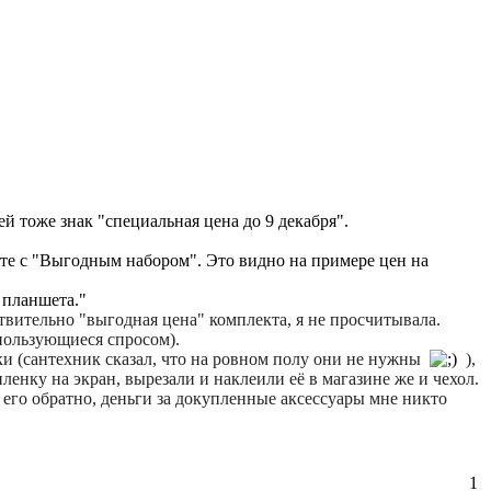
ей тоже знак "специальная цена до 9 декабря".
кте с "Выгодным набором". Это видно на примере цен на
 планшета."
твительно "выгодная цена" комплекта, я не просчитывала.
 пользующиеся спросом).
и (сантехник сказал, что на ровном полу они не нужны
),
ленку на экран, вырезали и наклеили её в магазине же и чехол.
 его обратно, деньги за докупленные аксессуары мне никто
1