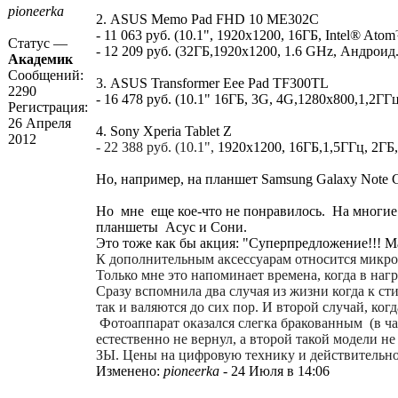
pioneerka
2. ASUS Memo Pad FHD 10 ME302C
- 11 063 руб. (10.1", 1920x1200, 16ГБ, Intel® At
Статус —
- 12 209 руб. (32ГБ,1920x1200, 1.6 GHz, Андроид.
Академик
Сообщений:
3. ASUS Transformer Eee Pad TF300TL
2290
- 16 478 руб. (10.1" 16ГБ, 3G, 4G,1280x800,1,2ГГ
Регистрация:
26 Апреля
4. Sony Xperia Tablet Z
2012
- 22 388 руб. (10.1",
1920x1200, 16ГБ,1,5ГГц, 2ГБ,
Но, например, на планшет Samsung Galaxy Note GT
Но мне еще кое-что не понравилось. На многие 
планшеты Асус и Сони.
Это тоже как бы акция: "Суперпредложение!!! 
К дополнительным аксессуарам относится микроф
Только мне это напоминает времена, когда в наг
Сразу вспомнила два случая из жизни когда к с
так и валяются до сих пор. И второй случай, ко
Фотоаппарат оказался слегка бракованным (в час
естественно не вернул, а второй такой модели не
ЗЫ. Цены на цифровую технику и действительно
Изменено:
pioneerka
-
24 Июля в 14:06