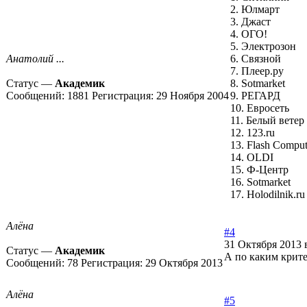
2. Юлмарт
3. Джаст
4. ОГО!
5. Электрозон
Анатолий ...
6. Связной
7. Плеер.ру
Статус —
Академик
8. Sotmarket
Сообщений:
1881
Регистрация:
29 Ноября 2004
9. РЕГАРД
10. Евросеть
11. Белый ветер
12. 123.ru
13. Flash Comput
14. OLDI
15. Ф-Центр
16. Sotmarket
17. Holodilnik.ru
Алёна
#4
31 Октября 2013 
Статус —
Академик
А по каким крите
Сообщений:
78
Регистрация:
29 Октября 2013
Алёна
#5