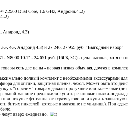
om™ Z2560 Dual-Core, 1.6 GHz, Андроид.4..2)
4..2)
ц, Андроид 4.3)
 3G, 4G, Андроид 4.3) и 27 246, 27 955 руб. "Выгодный набор".
- N8000 10.1" - 24 651 руб. (16ГБ, 3G) - цена высокая, хотя на н
товары есть две цены - первая низкая обычная, другая в компле
Максимально полный комплект c необходимыми аксессуарами для
ибра для оптики, защитная пленка, чехол. Может быть это дейс
рузку к "горячим" товарам давали протухшие или залежалые (не
тиральной машине предложили купить резиновые ножки-подкладк
гда при покупке фотоаппарата сразу уговорили купить защитную п
ти битых пикселей, которые в магазине не увидишь). При сдаче
 было.
 лезут вверх ежедневно.