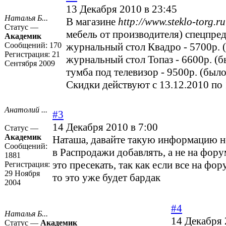
13 Декабря 2010 в 23:45
Наталья Б...
В магазине
http://www.steklo-torg.ru
Статус —
мебель от производителя) спецпре
Академик
Сообщений:
170
журнальный стол Квадро - 5700р. (
Регистрация:
21
журнальный стол Топаз - 6600р. (б
Сентября 2009
тумба под телевизор - 9500р. (было
Скидки действуют с 13.12.2010 по 
Анатолий ...
#3
14 Декабря 2010 в 7:00
Статус —
Академик
Наташа, давайте такую информацию н
Сообщений:
в Распродажи добавлять, а не на фору
1881
это пресекать, так как если все на фор
Регистрация:
29 Ноября
то это уже будет бардак
2004
#4
Наталья Б...
14 Декабря 
Статус —
Академик