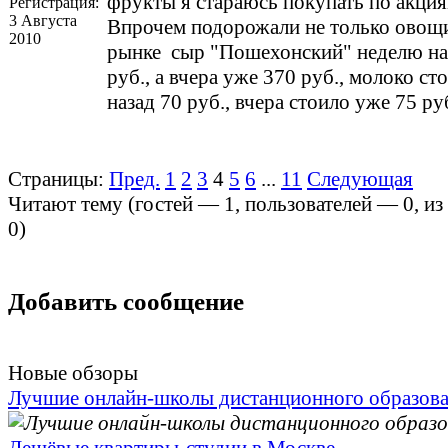
фрукты я стараюсь покупать по акция
Регистрация:
3 Августа
Впрочем подорожали не только овощи
2010
рынке сыр "Пошехонский" неделю на
руб., а вчера уже 370 руб., молоко с
назад 70 руб., вчера стоило уже 75 ру
Страницы:
Пред.
1
2
3
4
5
6
...
11
Следующая
Читают тему (гостей —
1
, пользователей —
0
, и
0
)
Добавить сообщение
Новые обзоры
Лучшие онлайн-школы дистанционного образов