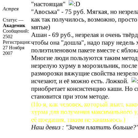
"настоящая"
Астрея
"Авоська" - 75 руб. Мягкая, но незрел
как так получилось, возможно, просто
Статус —
Академик
мятые)
Сообщений:
Ашан - 69 руб., незрелая и очень твёр
2502
чтобы она "дошла", надо пару недель 
Регистрация:
27 Ноября
полиэтиленовом пакете вместе с яблок
2007
Многие люди пользуются таким метод
незрелую хурму в морозильник, после
разморозки вяжущие свойства незрел
исчезают, и её можно есть. Ложкой.
приобретает консистенцию каши. Но с
становится при этом методе.
(Но я, как человек, который знает, ка
хурма для получения максимального у
её поедания, таким не занимаюсь.)
Наш девиз : "Зачем платить больше?"