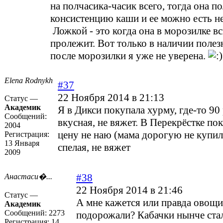
на полчасика-часик всего, тогда она п
консистенцию каши и ее можно есть н
Ложкой - это когда она в морозилке в
пролежит. Вот только в наличии полез
после морозилки я уже не уверена.
Elena Rodnykh
#37
22 Ноября 2014 в 21:13
Статус —
Академик
Я в Дикси покупала хурму, где-то 90
Сообщений:
вкусная, не вяжет. В Перекрёстке по
2004
цену не наю (мама дорогую не купил
Регистрация:
13 Января
спелая, не вяжет
2009
#38
Анастаси�...
22 Ноября 2014 в 21:46
Статус —
А мне кажется или правда овощи
Академик
Сообщений:
2273
подорожали? Кабачки нынче ста
Регистрация:
14