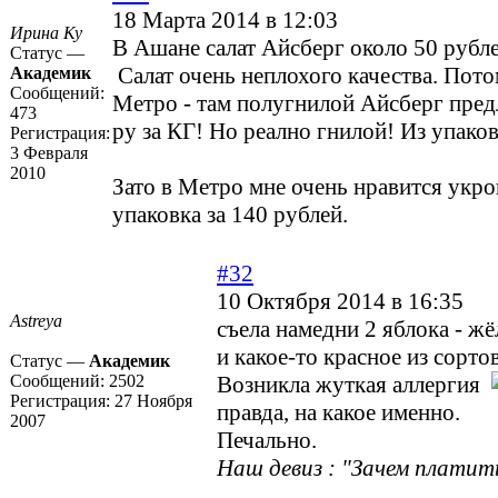
18 Марта 2014 в 12:03
Ирина Ку
В Ашане салат Айсберг около 50 рубл
Статус —
Салат очень неплохого качества. Пото
Академик
Сообщений:
Метро - там полугнилой Айсберг пред
473
ру за КГ! Но реално гнилой! Из упаково
Регистрация:
3 Февраля
2010
Зато в Метро мне очень нравится укроп
упаковка за 140 рублей.
#32
10 Октября 2014 в 16:35
Astreya
съела намедни 2 яблока - жё
и какое-то красное из сорто
Статус —
Академик
Сообщений:
2502
Возникла жуткая аллергия
Регистрация:
27 Ноября
правда, на какое именно.
2007
Печально.
Наш девиз : "Зачем платить