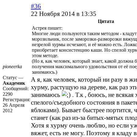
#36
22 Ноября 2014 в 13:35
Цитата
Астрея пишет:
Многие люди пользуются таким методом - кладут
морозильник, после заморозки-разморозки вяжущ
незрелой хурмы исчезают, и её можно есть. Ложкой
приобретает консистенцию каши. Но спелой хурм
этом методе.
(Но я, как человек, который знает, какой должна 
pioneerka
получения максимального удовольствия от её пое
занимаюсь.)
Статус —
А я, как человек, который ни разу в ж
Академик
хурму, растущую на дереве, как раз эт
Сообщений:
занимаюсь
. Т.к , боюсь, не всякая
2290
Регистрация:
спелого/съедобного состояния в пакете
26 Апреля
яблоками). Бывает быстрее портится, 
2012
станет (как раз из-за битых-мятых плод
Хотя я хурму очень люблю, но если у
вяжет, есть не могу. Поэтому я кладу 