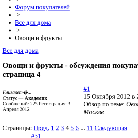
Форум покупателей
>
Все для дома
>
Овощи и фрукты
Все для дома
Овощи и фрукты - обсуждения покупат
страница 4
#1
Елизавет�...
15 Октября 2012 в 
Статус —
Академик
Обзор по теме:
Ово
Сообщений:
225
Регистрация:
3
Апреля 2012
Москве
Страницы:
Пред.
1
2
3
4
5
6
...
11
Следующая
#31