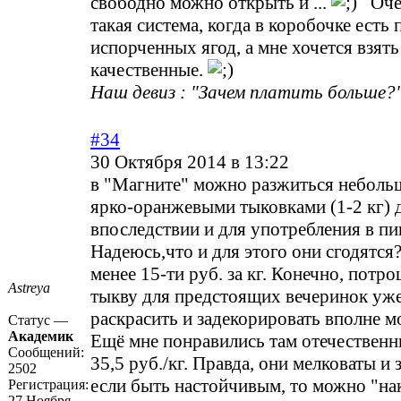
свободно можно открыть и ...
Очен
такая система, когда в коробочке есть 
испорченных ягод, а мне хочется взят
качественные.
Наш девиз : "Зачем платить больше?"
#34
30 Октября 2014 в 13:22
в "Магните" можно разжиться небол
ярко-оранжевыми тыковками (1-2 кг) д
впоследствии и для употребления в пи
Надеюсь,что и для этого они сгодятся?
менее 15-ти руб. за кг. Конечно, потр
Astreya
тыкву для предстоящих вечеринок уже
раскрасить и задекорировать вполне м
Статус —
Академик
Ещё мне понравились там отечественн
Сообщений:
35,5 руб./кг. Правда, они мелковаты и 
2502
если быть настойчивым, то можно "нак
Регистрация:
27 Ноября