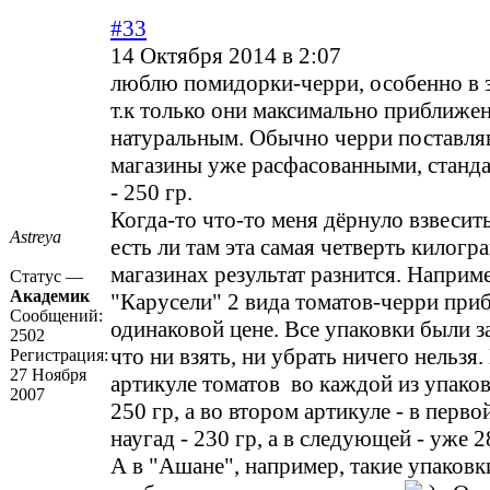
#33
14 Октября 2014 в 2:07
люблю помидорки-черри, особенно в 
т.к только они максимально приближен
натуральным. Обычно черри поставля
магазины уже расфасованными, станда
- 250 гр.
Когда-то что-то меня дёрнуло взвесить
Astreya
есть ли там эта самая четверть килогр
магазинах результат разнится. Наприме
Статус —
Академик
"Карусели" 2 вида томатов-черри при
Сообщений:
одинаковой цене. Все упаковки были з
2502
что ни взять, ни убрать ничего нельзя.
Регистрация:
27 Ноября
артикуле томатов во каждой из упаков
2007
250 гр, а во втором артикуле - в перв
наугад - 230 гр, а в следующей - уже 2
А в "Ашане", например, такие упаков