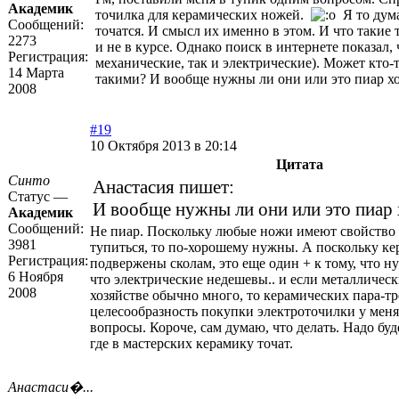
Академик
точилка для керамических ножей.
Я то дума
Сообщений:
точатся. И смысл их именно в этом. И что такие 
2273
и не в курсе. Однако поиск в интернете показал, 
Регистрация:
механические, так и электрические). Может кто-
14 Марта
такими? И вообще нужны ли они или это пиар хо
2008
#19
10 Октября 2013 в 20:14
Цитата
Синто
Анастасия пишет:
Статус —
И вообще нужны ли они или это пиар 
Академик
Сообщений:
Не пиар. Поскольку любые ножи имеют свойство
3981
тупиться, то по-хорошему нужны. А поскольку ке
Регистрация:
подвержены сколам, это еще один + к тому, что н
6 Ноября
что электрические недешевы.. и если металличес
2008
хозяйстве обычно много, то керамических пара-тр
целесообразность покупки электроточилки у мен
вопросы. Короче, сам думаю, что делать. Надо буд
где в мастерских керамику точат.
Анастаси�...