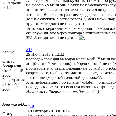
А по срокам - обычный кухонный нож за 150 руб.
26 Апреля
не люблю - у меня они в руку не помещаются) сл
2012
лет, потом к сожалению затупляется и я покупаю
заточить. Во-сколько раз киесера дороже, на столь
дольше служить. Честно говоря, у меня ножи пада
хрупок, мне долго не прослужит.
А то как с керамической сковородой - сначала аха
обнаружили, что через полгода антипригарные св
ЗЫ. А сердиться и не нужно.
#17
Astreya
29 Июля 2013 в 12:32
полгода - срок для выводов маленький. У меня у
Статус —
лет (больше 7-ми - точно) наборчик ножей не пой
Академик
производителя (сталь, деревянные ручки) , приоб
Сообщений:
скорее всего, в обычном магазине, в отделе хозто
2502
- наточили (хорошей точилкой для ножей).
Регистрация:
А за информацию про всякие "хоффы" - благодарю,
27 Ноября
пока далеки от этого сегмента кухонных принадл
2007
Наш девиз : "Зачем платить больше?" :)
Анастаси�...
#18
10 Октября 2013 в 10:04
Статус —
Гм, поставили меня в тупик одним вопросом. С