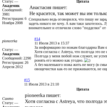
Статус —
Цитата
Академик
Анастасия пишет:
Сообщений:
Не красится, так может вы им тольк
3981
Регистрация:
6
Специально ведь оговорился, что пишу не зарад
Ноября 2008
задеть никого не хочу. А вам таки захотелось.
внимательнее и отличили слово "подделки" от 
#14
pioneerka
11 Июля 2013 в 15:37
За информацию по ножам благодарна Вам 
Статус —
Хотя согласна с Astreya, что полгода это не
Академик
Полгода у меня любой нож служит, не успев
Сообщений:
2290
ронять его можно как угодно.
Регистрация:
26
А без маленького ножа жить не могу (в смы
Апреля 2012
овощечистки как-то не приживаются, не о
#15
11 Июля 2013 в 21:10
Цитата
pioneerka пишет:
Синто
Хотя согласна с Astreya, что полгода э
Статус —