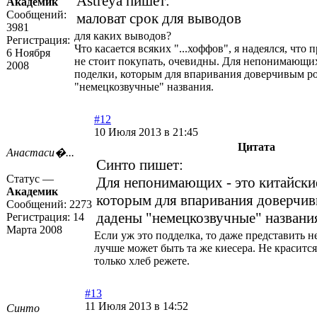
Astreya пишет:
Академик
Сообщений:
маловат срок для выводов
3981
для каких выводов?
Регистрация:
Что касается всяких "...хоффов", я надеялся, что
6 Ноября
не стоит покупать, очевидны. Для непонимающих
2008
поделки, которым для впаривания доверчивым р
"немецкозвучные" названия.
#12
10 Июля 2013 в 21:45
Цитата
Анастаси�...
Синто пишет:
Статус —
Для непонимающих - это китайски
Академик
которым для впаривания доверчи
Сообщений:
2273
дадены "немецкозвучные" названи
Регистрация:
14
Марта 2008
Если уж это подделка, то даже представить н
лучше может быть та же киесера. Не красится
только хлеб режете.
#13
11 Июля 2013 в 14:52
Синто