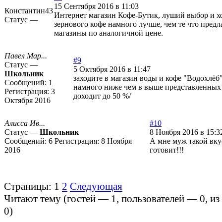
15 Сентября 2016 в 11:03
Константин43
Интернет магазин Кофе-Бутик, луший выбор и 
Статус —
зернового кофе намного лучше, чем те что предл
магазины по аналогичной цене.
Павел Мар...
#9
Статус —
5 Октября 2016 в 11:47
Школьник
заходите в магазин воды и кофе "Водохлёб"
Сообщений:
1
намного ниже чем в выше представленных 
Регистрация:
3
доходит до 50 %/
Октября 2016
Алисса Ив...
#10
Статус —
Школьник
8 Ноября 2016 в 15:3
Сообщений:
6
Регистрация:
8 Ноября
А мне муж такой вк
2016
готовит!!!
Страницы:
1
2
Следующая
Читают тему (гостей —
1
, пользователей —
0
, и
0
)