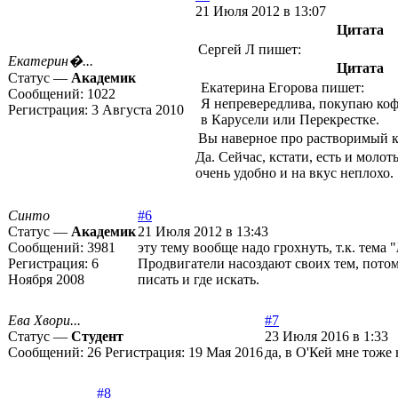
21 Июля 2012 в 13:07
Цитата
Сергей Л пишет:
Екатерин�...
Цитата
Статус —
Академик
Екатерина Егорова пишет:
Сообщений:
1022
Я непревередлива, покупаю коф
Регистрация:
3 Августа 2010
в Карусели или Перекрестке.
Вы наверное про растворимый 
Да. Сейчас, кстати, есть и молот
очень удобно и на вкус неплохо.
Синто
#6
Статус —
Академик
21 Июля 2012 в 13:43
Сообщений:
3981
эту тему вообще надо грохнуть, т.к. тема "
Регистрация:
6
Продвигатели насоздают своих тем, потом
Ноября 2008
писать и где искать.
Ева Хвори...
#7
Статус —
Студент
23 Июля 2016 в 1:33
Сообщений:
26
Регистрация:
19 Мая 2016
да, в О'Кей мне тоже 
#8