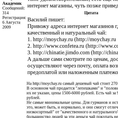
Академик
интернет магазины, чуть позже привед
Сообщений:
314
Цитата
Регистрация:
Василий пишет:
6 Августа
Привожу адреса интернет магазинов г
2009
качественный и натуральный чай:
1.
http://moychay.ru
(
http://moychay.ru
2.
http://www.confetea.ru
(
http://www.co
3.
http://chinatie.jimdo.com
(
http://chin
А дальше сами смотрите по ценам, до
осуществляют через почту, оплата воз
предоплатой или наложенным платежо
На
http://moychay.ru
самый дешевый чай стоит 270 
В основном чай продается "лепешками" и "полов
их не указан, цены 1500-6000 рублей. Есть чай за 
рублей.
Не самые минимальные цены. Для гурманов и ис
это, может быть, и нормально, и они смогут отли
низкосортный" от "качественного и натурального"
большинство людей за эти деньги чай покупать не 