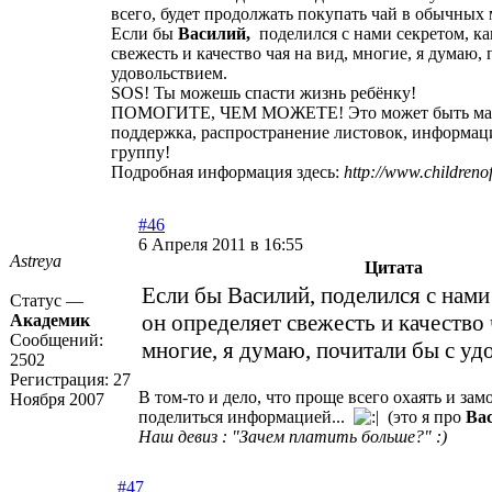
всего, будет продолжать покупать чай в обычных 
Если бы
Василий,
поделился с нами секретом, ка
свежесть и качество чая на вид, многие, я думаю,
удовольствием.
SOS! Ты можешь спасти жизнь ребёнку!
ПОМОГИТЕ, ЧЕМ МОЖЕТЕ! Это может быть мат
поддержка, распространение листовок, информац
группу!
Подробная информация здесь:
http://www.childrenof
#46
6 Апреля 2011 в 16:55
Astreya
Цитата
Если бы Василий, поделился с нами
Статус —
он определяет свежесть и качество 
Академик
Сообщений:
многие, я думаю, почитали бы с уд
2502
Регистрация:
27
В том-то и дело, что проще всего охаять и зам
Ноября 2007
поделиться информацией...
(это я про
Ва
Наш девиз : "Зачем платить больше?" :)
#47