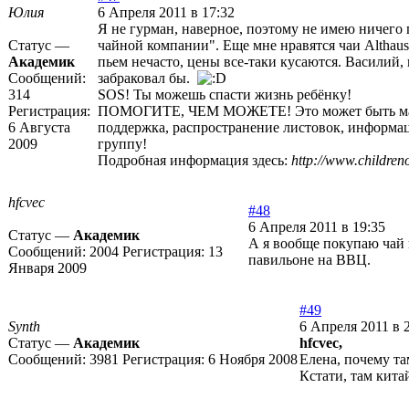
Юлия
6 Апреля 2011 в 17:32
Я не гурман, наверное, поэтому не имею ничего 
Статус —
чайной компании". Еще мне нравятся чаи Althause
Академик
пьем нечасто, цены все-таки кусаются. Василий, 
Сообщений:
забраковал бы.
314
SOS! Ты можешь спасти жизнь ребёнку!
Регистрация:
ПОМОГИТЕ, ЧЕМ МОЖЕТЕ! Это может быть ма
6 Августа
поддержка, распространение листовок, информа
2009
группу!
Подробная информация здесь:
http://www.childreno
hfcvec
#48
6 Апреля 2011 в 19:35
Статус —
Академик
А я вообще покупаю чай 
Сообщений:
2004
Регистрация:
13
павильоне на ВВЦ.
Января 2009
#49
Synth
6 Апреля 2011 в 
Статус —
Академик
hfcvec,
Сообщений:
3981
Регистрация:
6 Ноября 2008
Елена, почему та
Кстати, там кит