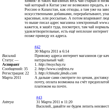
химия? В таких магазинах весь чай старый и низк
чай который в Китае уже не возможно продать, и
Россию и Казахстан, как отходы, а там уже на за
искусственными добавками, перерабатывают, упа
красивые, или россыпью. А потом впаривают люд
то выше писал адрес магазина электронный
www.c
кажется, я зашёл туда, посмотрел, там чай норма
удовлетворительные, есть ещё неплохие интернет
позже приведу их адреса.
#42
30 Марта 2011 в 6:14
Василий
Привожу адреса интернет магазинов где ка
Статус —
натуральный чай:
Аспирант
1.
http://moychay.ru
Сообщений:
35
2.
http://www.confetea.ru
Регистрация:
22
3.
http://chinatie.jimdo.com
Марта 2011
А дальше сами смотрите по ценам, доставку
почту, оплата возможна на счёт предоплат
платежом на почте.
#43
Astreya
31 Марта 2011 в 11:20
Василий, давайте не будем лепить неизвес