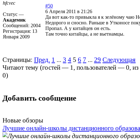
hfcvec
#50
6 Апреля 2011 в 21:26
Статус —
Да вот как-то привыкла я к зелёному чаю Н
Академик
Недорого и сносно. Раньше в Утконосе поку
Сообщений:
2004
Пропал. А у китайцев он есть.
Регистрация:
13
Там точно китайцы, а не вьетнамцы.
Января 2009
Страницы:
Пред.
1
...
3
4
5
6
7
...
29
Следующая
Читают тему (гостей —
1
, пользователей —
0
, и
0
)
Добавить сообщение
Новые обзоры
Лучшие онлайн-школы дистанционного образов