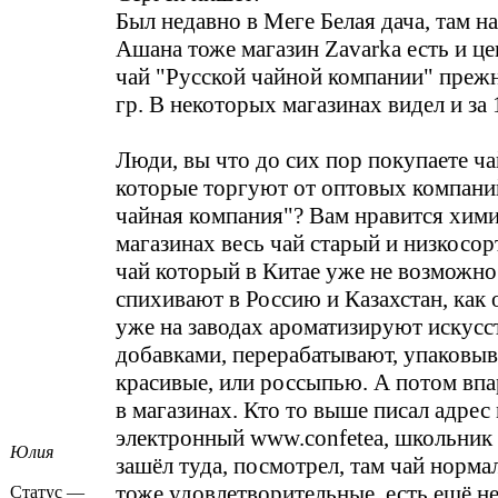
Был недавно в Меге Белая дача, там н
Ашана тоже магазин Zavarka есть и це
чай "Русской чайной компании" прежн
гр. В некоторых магазинах видел и за 
Люди, вы что до сих пор покупаете ча
которые торгуют от оптовых компани
чайная компания"? Вам нравится хими
магазинах весь чай старый и низкосор
чай который в Китае уже не возможно 
спихивают в Россию и Казахстан, как 
уже на заводах ароматизируют искус
добавками, перерабатывают, упаковыв
красивые, или россыпью. А потом вп
в магазинах. Кто то выше писал адрес
электронный
www.confetea
, школьник 
Юлия
зашёл туда, посмотрел, там чай норма
тоже удовлетворительные, есть ещё н
Статус —