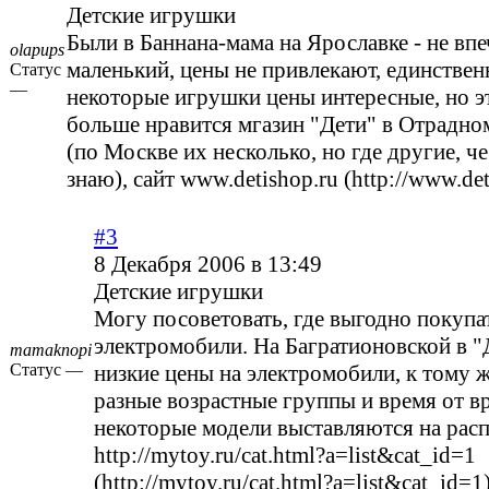
Детские игрушки
Были в Баннана-мама на Ярославке - не вп
olapups
маленький, цены не привлекают, единственн
Статус
—
некоторые игрушки цены интересные, но э
больше нравится мгазин "Дети" в Отрадно
(по Москве их несколько, но где другие, че
знаю), сайт
www.detishop.ru (http://www.det
#3
8 Декабря 2006 в 13:49
Детские игрушки
Могу посоветовать, где выгодно покупа
электромобили. На Багратионовской в "
mamaknopi
Статус —
низкие цены на электромобили, к тому ж
разные возрастные группы и время от в
некоторые модели выставляются на рас
http://mytoy.ru/cat.html?a=list&cat_id=1
(http://mytoy.ru/cat.html?a=list&cat_id=1