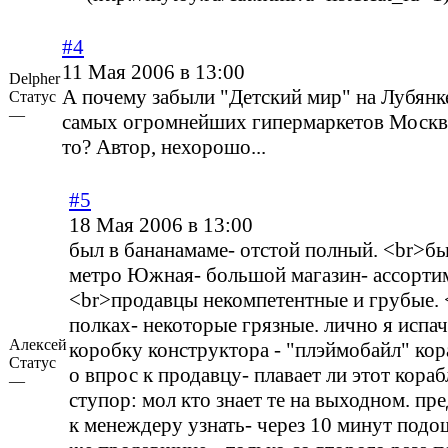
#4
11 Мая 2006 в 13:00
Delpher
А почему забыли "Детский мир" на Лубянк
Статус
—
самых огромнейших гипермаркетов Москв
то? Автор, нехорошо...
#5
18 Мая 2006 в 13:00
был в бананамаме- отстой полный. <br>бы
метро Южная- большой магазин- ассортим
<br>продавцы некомпетентные и грубые.
полках- некоторые грязные. лично я испач
Алексей
коробку конструктора - "плэймобайл" кор
Статус
о впрос к продавцу- плавает ли этот кораб
—
ступор: мол кто знает те на выходном. пр
к менеждеру узнать- через 10 минут подо