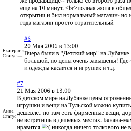
же продавщице-- только со второго раза по
еще на 10 минут. <br>полная жопа в обще
открытии и был нормальный магазин- но н
года магазин просто отратительный
#6
20 Мая 2006 в 13:00
Екатерина
Вчера были в "Детский мир" на Лубянке
Статус —
большой, но цены очень завышены! Где-т
и одежды касается и игрушек и т.д.
#7
21 Мая 2006 в 13:00
В детском мире на Лубянке цены огроменны
игрушки и вещи на Тульской можно купить 
Анна
дешевле.. но там есть фирменные вещи, до
Статус
не встретишь в дешевых местах. Банана-ма
—
нравится
никогда ничего толкового не 