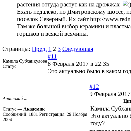
растения оттуда растут как на дрожжах
Ехать недалеко, по Дмитровскому шоссе, н
поселок Северный. Их сайт
http://www.redn
Там же большой выбор керамики и пластм
горшков и всякой всячины.
Страницы:
Пред.
1
2
3
Следующая
#11
Камила Субханкулова
8 Февраля 2017 в 22:35
Статус —
Это актуально было в каком го
#12
9 Февраля 2017
Анатолий ...
Ци
Камила Субхан
Статус —
Академик
Сообщений:
1881
Регистрация:
29 Ноября
Это актуально 
2004
году?