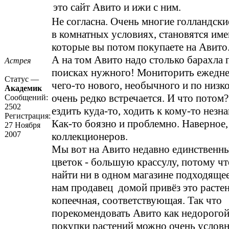
это сайт Авито и ижи с ним.
Не согласна. Очень многие голландск
в комнатных условиях, становятся име
которые вы потом покупаете на Авит
А на том Авито надо столько барахла 
Астрея
поисках нужного! Мониторить ежедне
Статус —
чего-то нового, необычного и по низко
Академик
очень редко встречается. И что потом?
Сообщений:
2502
ездить куда-то, ходить к кому-то незн
Регистрация:
Как-то боязно и проблемно. Наверное,
27 Ноября
2007
коллекционеров.
Мы вот на Авито недавно единственны
цветок - большую крассулу, потому чт
найти ни в одном магазине подходящее
нам продавец домой привёз это растен
копеечная, соответствующая. Так что
порекомендовать Авито как недорогой
покупки растений можно очень условн