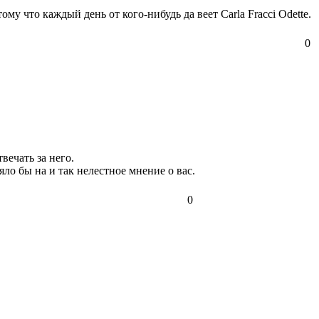
му что каждый день от кого-нибудь да веет Carla Fracci Odette.
0
ечать за него.
ло бы на и так нелестное мнение о вас.
0