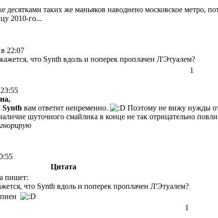
е десятками таких же маньяков наводнено московское метро, пото
цу 2010-го...
 в 22:07
 кажется, что Synth вдоль и поперек проплачен Л'Этуалем?
1
 23:55
на,
м
Synth
вам ответит непременно.
Поэтому не вижу нужды отв
наличие шуточного смайлика в конце не так отрицательно повлия
игнорирую
0:55
Цитата
а пишет:
ажется, что Synth вдоль и поперек проплачен Л'Этуалем?
 шпиен
1