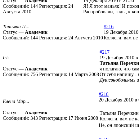
Статус —
Академик
19 Декабря 2010 в 21:50
Сообщений:
144
Регистрация:
24
Я! Я этот маньяк! И похож
Августа 2010
Распробовали, гады, к кон
Татьяна П...
#216
Статус —
Академик
19 Декабря 2010
Сообщений:
144
Регистрация:
24 Августа 2010
Коллеги, вам не
#217
Iris
19 Декабря 2010 в
Татьяна Перечки
Статус —
Академик
я полагаю, что са
Сообщений:
756
Регистрация:
14 Марта 2008
От себя напишу - 
Душевнобольных 
#218
20 Декабря 2010 в 
Елена Мар...
Статус —
Академик
Татьяна Перечкин
Сообщений:
343
Регистрация:
17 Июня 2008
Коллеги, вам не к
Не, он японский