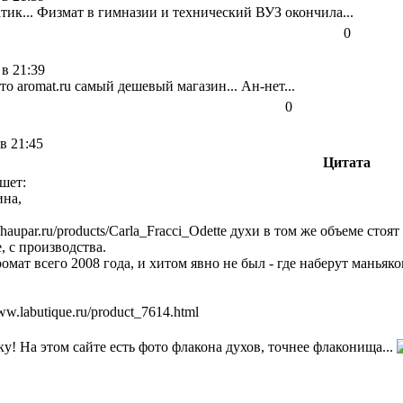
атик... Физмат в гимназии и технический ВУЗ окончила...
0
 в 21:39
то aromat.ru самый дешевый магазин... Ан-нет...
0
в 21:45
Цитата
шет:
ина,
//haupar.ru/products/Carla_Fracci_Odette
духи в том же объеме стоят 
, с производства.
ромат всего 2008 года, и хитом явно не был - где наберут мань
www.labutique.ru/product_7614.html
у! На этом сайте есть фото флакона духов, точнее флаконища...