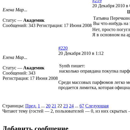
#219
20 Декабря 2010 в 
Елена Мар...
Ц
Татьяна Перечкин
Статус —
Академик
Вы что-нибудь на 
Сообщений:
343
Регистрация:
17 Июня 2008
Нет, просто погуг
Я в основном на а
#220
20 Декабря 2010 в 1:12
Елена Мар...
Synth пишет:
Статус —
Академик
насколько оправдана покупка парф
Сообщений:
343
Регистрация:
17 Июня 2008
Среди массовых парфюмов легко мож
продается лимитка, которая офици
Страницы:
Пред.
1
...
20
21
22
23
24
...
67
Следующая
Читают тему (гостей —
2
, пользователей —
0
, из них скрытых
Добавить сообщение