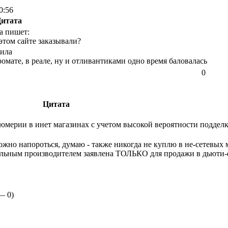
0:56
итата
а пишет:
этом сайте заказывали?
лила
ромате, в реале, ну и отливантиками одно время баловалась
0
Цитата
юмерии в инет магазинах с учетом высокой вероятности поддел
но напороться, думаю - также никогда не куплю в не-сетевых ма
альным производителем заявлена ТОЛЬКО для продажи в дьюти-
 —
0
)