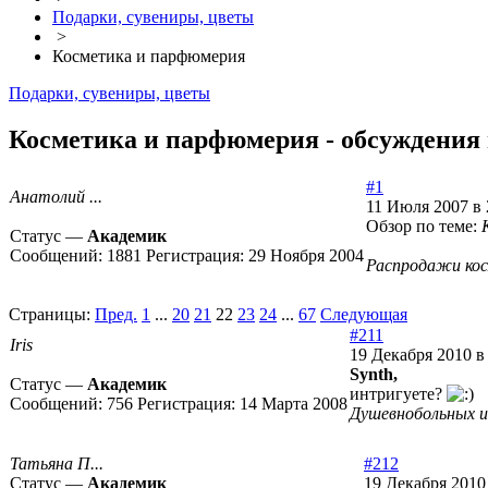
Подарки, сувениры, цветы
>
Косметика и парфюмерия
Подарки, сувениры, цветы
Косметика и парфюмерия - обсуждения 
#1
Анатолий ...
11 Июля 2007 в 
Обзор по теме:
Статус —
Академик
Сообщений:
1881
Регистрация:
29 Ноября 2004
Распродажи кос
Страницы:
Пред.
1
...
20
21
22
23
24
...
67
Следующая
#211
Iris
19 Декабря 2010 в
Synth,
Статус —
Академик
интригуете?
Сообщений:
756
Регистрация:
14 Марта 2008
Душевнобольных 
Татьяна П...
#212
Статус —
Академик
19 Декабря 2010