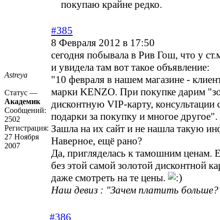
покупаю крайне редко.
#385
8 Февраля 2012 в 17:50
сегодня побывала в Рив Гош, что у ст
и увидела там вот такое объявление:
Astreya
"10 февраля в нашем магазине - клиен
марки KENZO. При покупке дарим "з
Статус —
Академик
дисконтную VIP-карту, консультации 
Сообщений:
подарки за покупку и многое другое".
2502
Зашла на их сайт и не нашла такую и
Регистрация:
27 Ноября
Наверное, ещё рано?
2007
Да, пригляделась к тамошним ценам. 
без этой самой золотой дисконтной ка
даже смотреть на те цены.
Наш девиз : "Зачем платить больше?"
#386