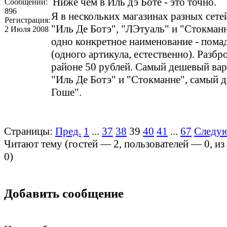
Ниже чем в Иль дэ Боте - это точно.
Сообщений:
896
Я в нескольких магазинах разных сете
Регистрация:
"Иль Де Ботэ", "ЛЭтуаль" и "Стокманн
2 Июля 2008
одно конкретное наименование - помад
(одного артикула, естественно). Разбр
районе 50 рублей. Самый дешевый вар
"Иль Де Ботэ" и "Стокманне", самый д
Гоше".
Страницы:
Пред.
1
...
37
38
39
40
41
...
67
Следу
Читают тему (гостей —
2
, пользователей —
0
, и
0
)
Добавить сообщение