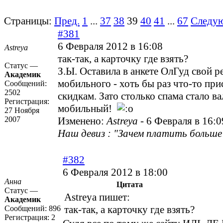
Страницы:
Пред.
1
...
37
38
39
40
41
...
67
Следу
#381
6 Февраля 2012 в 16:08
Astreya
так-так, а карточку где взять?
Статус —
З.Ы. Оставила в анкете ОлГуд свой 
Академик
мобильного - хоть бы раз что-то при
Сообщений:
2502
скидкам. Зато столько спама стало ва
Регистрация:
мобильный!
27 Ноября
2007
Изменено:
Astreya
-
6 Февраля в 16:0
Наш девиз : "Зачем платить больше?
#382
6 Февраля 2012 в 18:00
Анна
Цитата
Статус —
Astreya пишет:
Академик
так-так, а карточку где взять?
Сообщений:
896
Регистрация:
2