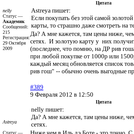
Цитата
Astreya пишет:
nelly
Статус —
Если покупать без этой самой золото
Академик
карты, то страшно даже смотреть на т
Сообщений:
215
Да? А мне кажется, там цены ниже, че
Регистрация:
сетях. И золотую карту у них получи
29 Октября
(последнее, что помню, на ДР рив гош
2009
при любой покупке от 1000р или 1500
каждый месяц обновляется список то
рив гош" -- обычно очень выгодные п
#389
9 Февраля 2012 в 12:50
Цитата
nelly пишет:
Да? А мне кажется, там цены ниже, че
Astreya
сетях.
Ниже чем в Иль дэ Боте - это точно. 
Статус —