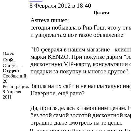
8 Февраля 2012 в 18:40
Цитата
Astreya пишет:
сегодня побывала в Рив Гош, что у ст
и увидела там вот такое объявление:
"10 февраля в нашем магазине - клиен
Ольга
марки KENZO. При покупке дарим "з
Со�...
дисконтную VIP-карту, консультации 
Статус —
подарки за покупку и многое другое".
Студент
Сообщений:
26
Зашла на их сайт и не нашла такую и
Регистрация:
8 Апреля
Наверное, ещё рано?
2011
Да, пригляделась к тамошним ценам. 
без этой самой золотой дисконтной ка
страшно даже смотреть на те цены.
Я живу рядом с Рив гош только у м.Ти