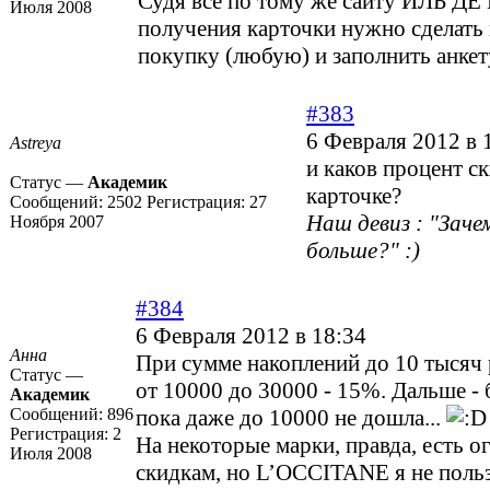
Судя все по тому же сайту ИЛЬ ДЕ
Июля 2008
получения карточки нужно сделать 
покупку (любую) и заполнить анкету
#383
6 Февраля 2012 в 
Astreya
и каков процент с
Статус —
Академик
карточке?
Сообщений:
2502
Регистрация:
27
Наш девиз : "Зач
Ноября 2007
больше?" :)
#384
6 Февраля 2012 в 18:34
Анна
При сумме накоплений до 10 тысяч 
Статус —
от 10000 до 30000 - 15%. Дальше - 
Академик
Сообщений:
896
пока даже до 10000 не дошла...
Регистрация:
2
На некоторые марки, правда, есть о
Июля 2008
скидкам, но L’OCCITANE я не поль