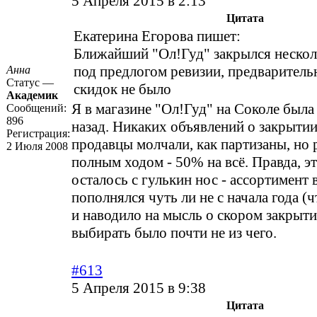
5 Апреля 2015 в 2:13
Цитата
Екатерина Егорова пишет:
Ближайший "Ол!Гуд" закрылся нескол
под предлогом ревизии, предваритель
Анна
Статус —
скидок не было
Академик
Я в магазине "Ол!Гуд" на Соколе была
Сообщений:
896
назад. Никаких объявлений о закрытии
Регистрация:
продавцы молчали, как партизаны, но
2 Июля 2008
полным ходом - 50% на всё. Правда, эт
осталось с гулькин нос - ассортимент 
пополнялся чуть ли не с начала года (ч
и наводило на мысль о скором закрытии
выбирать было почти не из чего.
#613
5 Апреля 2015 в 9:38
Цитата