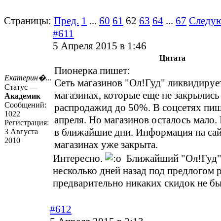
Страницы:
Пред.
1
...
60
61
62
63
64
...
67
Следу
#611
5 Апреля 2015 в 1:46
Цитата
Пионерка пишет:
Екатерин�...
Сеть магазинов "Ол!Гуд" ликвидирует
Статус —
магазинах, которые еще не закрылись
Академик
Сообщений:
распродажид до 50%. В соцсетях пишу
1022
апреля. Но магазинов осталось мало.
Регистрация:
в ближайшие дни. Информация на са
3 Августа
2010
магазинах уже закрыта.
Интересно.
Ближайший "Ол!Гуд"
несколько дней назад под предлогом 
предварительно никаких скидок не б
#612