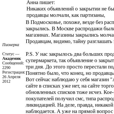
Анна пишет:
Никаких объявлений о закрытии не бы
продавцы молчали, как партизаны,
В Подмосковье, похоже, везде без рас
закрылись. В Москве распродажи были
магазинах. Магазины закрылись молча
Продавцам, видимо, тайну разглашать 
Пионерка
P.S. У нас закрылось два больших пр
Статус —
Академик
супермаркета, так объявление о закры
Сообщений:
три дня. До этого просто перестали по
2290
Регистрация:
Понятно было, что конец, но продавц
26 Апреля
Вот сейчас наблюдаю у себя магазин "
2012
сайте в списках уже нет, на сайте торг
обновленных списков тоже исчез. Кое-
покупателей получил смс, типа распрод
ликвидацией. На деле, правда, никако
наблюдается. А уже на прямой вопрос