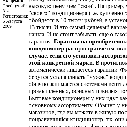
Академик
высокую цену, чем "свои". Например, 
Сообщений:
314
"своего" кондиционера (т.е. купленног
Регистрация:
обойдется в 10 тысяч рублей, а устано
6 Августа
2009
13 тысяч. И это самый дешевый вариан
нашла. И не стоит забывать еще о тако
гарантия.
Гарантия на приобретенн
кондиционер распространяется толь
случае, если его установил авториз
этой конкретной марки.
В противном
автоматически лишаетесь гарантии. Ф
берутся устанавливать "чужие" конди
обычно занимаются системами вентил
промышленных, офисных и жилых по
Бытовые кондиционеры у них идут как
основному ассортименту. Обычно у ни
магазинов, где вы можете в живую по
понравившийся кондиционер, т.к. они
принимают клиентов в офисе, где прин