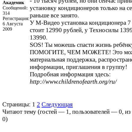
- 10 тысяч рублей, но они сейчас прин
Академик
установку кондиционеров только на с
Сообщений:
314
раньше все занято.
Регистрация:
У М-Видео установка кондиционера 7 
6 Августа
2009
стоит 12990 рублей, у Техносилы 139
13990.
SOS! Ты можешь спасти жизнь ребёнк
ПОМОГИТЕ, ЧЕМ МОЖЕТЕ! Это мож
материальная поддержка, распростран
информации, приглашения в группу!
Подробная информация здесь:
http://www.childrenofearth.org/ru/
Страницы:
1
2
Следующая
Читают тему (гостей —
1
, пользователей —
0
, и
0
)