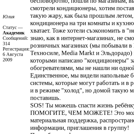
бесповоротно, пошли по магазинам, в
смотрели кондиционеры, хотим постав
такую жару, как была прошлым летом,
Юлия
кондиционера на три комнаты и кухню
Статус —
хватает. Тоже хотели съэкономить в "н
Академик
знаю, как в интернет-магазинах, не смо
Сообщений:
314
розничных магазинах (мы побывали в
Регистрация:
Техносиле, Media Markt и Эльдорадо) 
6 Августа
которыми написано "кондиционеры" з
2009
обогревателями, мы не нашли ни одно
Единственное, мы видели напольные 
системы, которые могут работать и в 
и в режиме "холод", но домой такую м
поставишь.
SOS! Ты можешь спасти жизнь ребёнк
ПОМОГИТЕ, ЧЕМ МОЖЕТЕ! Это мож
материальная поддержка, распростран
информации, приглашения в группу!