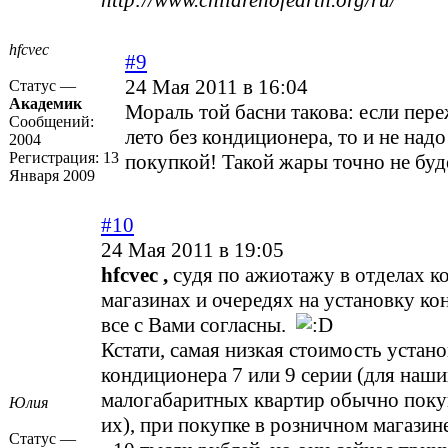
http://www.childrenofearth.org/ru/
hfcvec
#9
24 Мая 2011 в 16:04
Статус —
Академик
Мораль той басни такова: если пер
Сообщений:
лето без кондиционера, то и не над
2004
Регистрация:
13
покупкой! Такой жары точно не буд
Января 2009
#10
24 Мая 2011 в 19:05
hfcvec ,
судя по ажиотажу в отделах к
магазинах и очередях на установку ко
все с Вами согласны.
Кстати, самая низкая стоимость устан
кондиционера 7 или 9 серии (для наш
малогабаритных квартир обычно пок
Юлия
их), при покупке в розничном магазин
Статус —