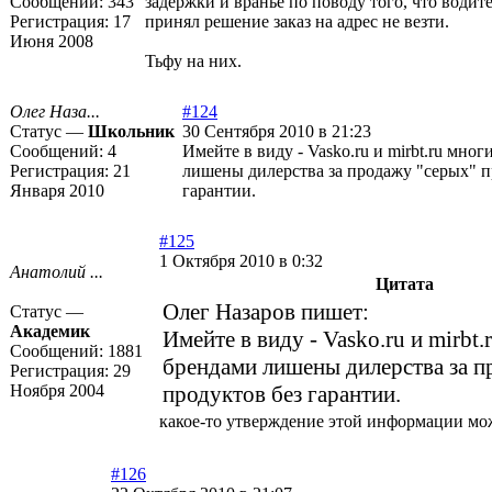
Сообщений:
343
задержки и вранье по поводу того, что водит
Регистрация:
17
принял решение заказ на адрес не везти.
Июня 2008
Тьфу на них.
Олег Наза...
#124
Статус —
Школьник
30 Сентября 2010 в 21:23
Сообщений:
4
Имейте в виду - Vasko.ru и mirbt.ru мно
Регистрация:
21
лишены дилерства за продажу "серых" п
Января 2010
гарантии.
#125
1 Октября 2010 в 0:32
Анатолий ...
Цитата
Олег Назаров пишет:
Статус —
Академик
Имейте в виду - Vasko.ru и mirbt
Сообщений:
1881
брендами лишены дилерства за п
Регистрация:
29
Ноября 2004
продуктов без гарантии.
какое-то утверждение этой информации мо
#126