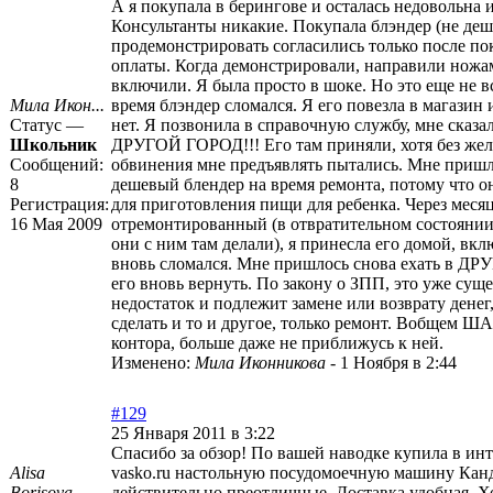
А я покупала в берингове и осталась недовольна и
Консультанты никакие. Покупала блэндер (не деш
продемонстрировать согласились только после по
оплаты. Когда демонстрировали, направили ножа
включили. Я была просто в шоке. Но это еще не вс
Мила Икон...
время блэндер сломался. Я его повезла в магазин и
Статус —
нет. Я позвонила в справочную службу, мне сказал
Школьник
ДРУГОЙ ГОРОД!!! Его там приняли, хотя без жел
Сообщений:
обвинения мне предъявлять пытались. Мне приш
8
дешевый блендер на время ремонта, потому что о
Регистрация:
для приготовления пищи для ребенка. Через месяц
16 Мая 2009
отремонтированный (в отвратительном состоянии,
они с ним там делали), я принесла его домой, вкл
вновь сломался. Мне пришлось снова ехать в Д
его вновь вернуть. По закону о ЗПП, это уже су
недостаток и подлежит замене или возврату денег,
сделать и то и другое, только ремонт. Вобще
контора, больше даже не приближусь к ней.
Изменено:
Мила Иконникова
-
1 Ноября в 2:44
#129
25 Января 2011 в 3:22
Спасибо за обзор! По вашей наводке купила в ин
Alisa
vasko.ru настольную посудомоечную машину Кан
Borisova
действительно преотличные. Доставка удобная. Х