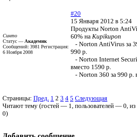
#20
15 Января 2012 в 5:24
Продукты Norton AntiVi
60% на
Kupikupon
Синто
Статус —
Академик
- Norton AntiVirus за 3
Сообщений:
3981
Регистрация:
990 р.
6 Ноября 2008
- Norton Internet Securi
вместо 1590 р.
- Norton 360 за 990 р. 
Страницы:
Пред.
1
2
3
4
5
Следующая
Читают тему (гостей —
1
, пользователей —
0
, и
0
)
Добавить сообщение