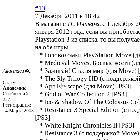
#13
7 Декабря 2011 в 18:42
В магазине
1С Интерес
с 1 декабря 2
января 2012 года, если вы приобрета
Playstation 3 из списка, то вы получ
на обе игры.
* Головоломки PlayStation Move (д
* Medieval Moves. Боевые кости (дл
* Зажигай! Спасая мир (для Move) 
Анастаси�...
* The Sly Trilogy HD (с поддержкой
Статус —
* Ape Escape (для Move) [PS3]
Академик
* God of War Collection 2 [PS3]
Сообщений:
2273
* Ico & Shadow Of The Colossus Coll
Регистрация:
* Resistance 3 Special Edition (c п
14 Марта 2008
[PS3]
* White Knight Chronicles II [PS3]
* Resistance 3 (c поддержкой Move)