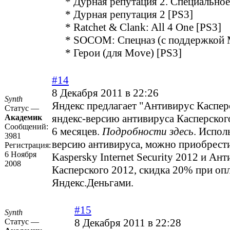
* Дурная репутация 2. Специальное
* Дурная репутация 2 [PS3]
* Ratchet & Clank: All 4 One [PS3]
* SOCOM: Спецназ (с поддержкой M
* Герои (для Move) [PS3]
#14
8 Декабря 2011 в 22:26
Synth
Яндекс предлагает "Антивирус Касперс
Статус —
яндекс-версию антивируса Касперского
Академик
Сообщений:
6 месяцев.
Подробности здесь
. Испол
3981
версию антивируса, можно приобрест
Регистрация:
6 Ноября
Kaspersky Internet Security 2012 и Ан
2008
Касперского 2012, скидка 20% при оп
Яндекс.Деньгами.
#15
Synth
8 Декабря 2011 в 22:28
Статус —