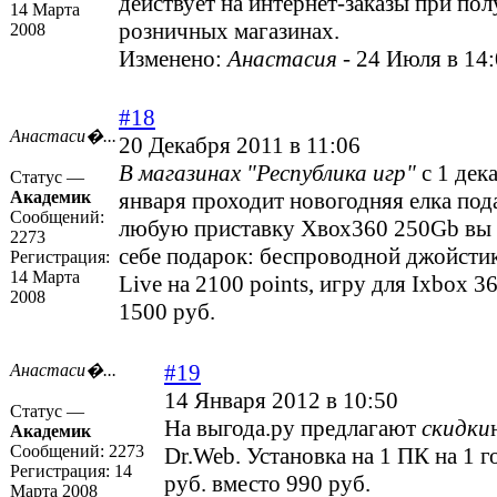
действует на интернет-заказы при пол
14 Марта
розничных магазинах.
2008
Изменено:
Анастасия
-
24 Июля в 14
#18
Анастаси�...
20 Декабря 2011 в 11:06
В магазинах "Республика игр"
с 1 дек
Статус —
Академик
января проходит новогодняя елка под
Сообщений:
любую приставку Хвох360 250Gb вы 
2273
себе подарок: беспроводной джойстик
Регистрация:
14 Марта
Live на 2100 points, игру для Ixbox 3
2008
1500 руб.
#19
Анастаси�...
14 Января 2012 в 10:50
Статус —
На выгода.ру предлагают
скидки
Академик
Сообщений:
2273
Dr.Web. Установка на 1 ПК на 1 г
Регистрация:
14
руб. вместо 990 руб.
Марта 2008