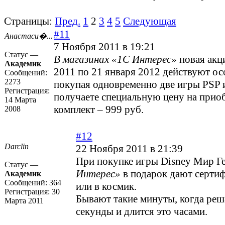
Страницы:
Пред.
1
2
3
4
5
Следующая
#11
Анастаси�...
7 Ноября 2011 в 19:21
Статус —
В магазинах «1С Интерес»
новая акц
Академик
2011 по 21 января 2012 действуют ос
Сообщений:
2273
покупая одновременно две игры PSP и
Регистрация:
получаете специальную цену на прио
14 Марта
комплект – 999 руб.
2008
#12
Darclin
22 Ноября 2011 в 21:39
При покупке игры Disney Мир Г
Статус —
Интерес»
в подарок дают сертиф
Академик
Сообщений:
364
или в космик.
Регистрация:
30
Бывают такие минуты, когда реш
Марта 2011
секунды и длится это часами.