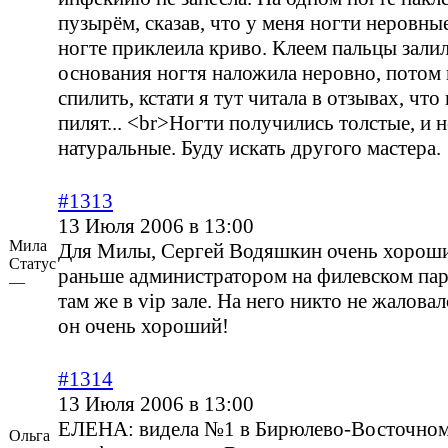
пузырём, сказав, что у меня ногти неровны
ногте приклеила криво. Клеем пальцы залил
основания ногтя наложила неровно, потом
спилить, кстати я тут читала в отзывах, что
пилят... <br>Ногти получились толстые, и 
натуральные. Буду искать другого мастера.
#1313
13 Июля 2006 в 13:00
Мила
Для Милы, Сергей Водяшкин очень хороши
Статус
раньше администратором на филевском пар
—
там же в vip зале. На него никто не жалова
он очень хороший!
#1314
13 Июля 2006 в 13:00
ЕЛЕНА: видела №1 в Бирюлево-Восточном
Ольга