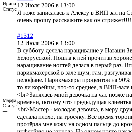
Ирина
12 Июля 2006 в 13:00
Статус
Я тоже записалась к Алексу в ВИП зал на С
—
очень прошу расскажите как он стрижет!!!!
#1312
12 Июля 2006 в 13:00
В субботу делела наращивание у Наташи З
Белорусской. Пошла к ней прочитав хороие 
наращивание ногтей делала в перый раз. Вп
парикмахерской в зале шум, гам, разгулива
целофане. Парикмахеры процентов на 90% 
то ли корейцы, что-то среднее, в ВИП-зале
<br>Занялась мной девочка на час позже н
Марфа
времени, потому что предыдущая клиентка
Статус
<br>Мастер - молодая девочка, в меру дру
—
сделала плохо, на троечку. Всё время тороп
протёрла мне кожу на одном пальце до кров
инфекйию не занесла. На одном ногте накле