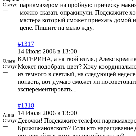
парикмахером на пробную прическу макия
Статус
—
можно сказать опракинули. Подскажите х
мастера который сможет приехать домой,
цене. Пишите на мыло жду.
#1317
14 Июля 2006 в 13:00
КАТЕРИНА, а на твой взгляд Алекс креати
Ольга
Может подобрать цвет? Хочу координально
Статус
—
из темного в светлый, на следующей неделе
попасть, вот думаю сможет ли посоветоват
эксперементировать...
#1318
14 Июля 2006 в 13:00
Анна
Девочки! Подскажите телефон парикмахерс
Статус
—
Крижижановского? Если кто наращивание д
посоветуйте к кому лучше обратиться?