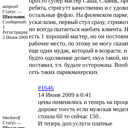
просто супер мастер Саша, Славик, пр
вапролд
ребята, стригутт качественно и с удов
Статус —
остальные фуфло. На филевском парке,
Школьник
ускаглазик, первый стул сразу, стрижо
Сообщений:
1
но всегда пытаеться наебать клиента.
Регистрация:
есть 1 хороший мастер, но он постоян
2 Июня 2009
рабочее место, по этому не могу сказать
еще один мудак, который в возрасте, и
будто одолжение делает, скуа такой, но
поставил, т.ч. будьте осторожны. Воо
сеть таких парикмахерских
#1646
14 Июня 2009 в 0:41
цены поменялись и теперь на про
дороже тоесть если мужская моде
стоила 60 то сейчас 150..
blackwolf
И теперь доп.услуги платные
Статус —
Школьник