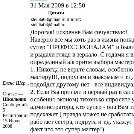
31 Мая 2009 в 12:50
Цитата
stellita08@mail.ru пишет:
stellita08@mail.ru
Дорогая! искренне Вам сочувствую!
Наверно все мы хоть раз в жизни попа
супер "ПРОФЕССИОНАЛАМ" и были 
и рыдали глядя в зеркало. С годами я 
определнный алгоритм выбора мастер
1. Никогда не верьте словам, особенн
мастеру!!!, подругам и знакомым и т.д.
Елена Щер...
подойдет другому нет - всё индивидуа
2. Если Вы пришли в первый раз в сал
Статус —
особенно эконом) тихонько спросите 
Школьник
Сообщений:
администратора, кто супер - она Вам 
5
подскажет ( правда может не сработать
Регистрация:
15 Июля
работает сестра, подруга и т.д. укажут 
2008
факт что это супер мастер!)