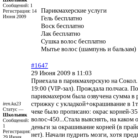
Сообщений:
1
Парикмахерские услуги
Регистрация:
14
Июня 2009
Гель бесплатно
Воск бесплатно
Лак бесплатно
Сушка волос бесплатно
Мытье волос (шампунь и бальзам)
#1647
29 Июня 2009 в 11:03
Приехала в парикмахерскую на Сокол.
19:00 (VIP-зал). Прождала полчаса. По
парикмахером была озвучена сумма в 
стрижку с укладкой+окрашивание в 1т
iren.ka23
Статус —
чеке было прописано: окрас корней-3
Школьник
волос-450...Стала выяснять, на каком
Сообщений:
1
деньги за окрашивание корней (в прайс
Регистрация:
нет). Начали пудрить мозги, хотя пред
29 Июня