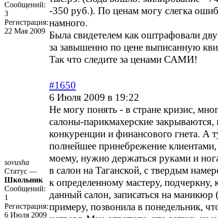
Сообщений:
-350 руб.). По ценам могу слегка ошиб
3
намного.
Регистрация:
22 Мая 2009
Была свидетелем как оштрафовали дв
за завышенно по цене выписанную к
Так что следите за ценами САМИ!
#1650
6 Июля 2009 в 19:22
Не могу понять - в стране кризис, мн
салоны-парикмахерские закрываются,
конкуренции и финансового гнета. А ту
полнейшее принебрежение клиентами, 
моему, нужно держаться руками и ног
sovusha
в салон на Таганской, с твердым намер
Статус —
Школьник
к определенному мастеру, подчеркну, к 
Сообщений:
данный салон, записаться на маникюр 
1
примеру, позвонила в понедельник, чт
Регистрация:
6 Июля 2009