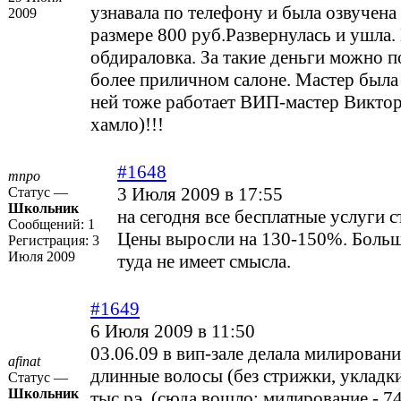
узнавала по телефону и была озвучена
2009
размере 800 руб.Развернулась и ушла.
обдираловка. За такие деньги можно п
более приличном салоне. Мастер была
ней тоже работает ВИП-мастер Виктор
хамло)!!!
#1648
тпро
3 Июля 2009 в 17:55
Статус —
Школьник
на сегодня все бесплатные услуги 
Сообщений:
1
Цены выросли на 130-150%. Больш
Регистрация:
3
Июля 2009
туда не имеет смысла.
#1649
6 Июля 2009 в 11:50
03.06.09 в вип-зале делала милировани
afinat
длинные волосы (без стрижки, укладки
Статус —
Школьник
тыс.рэ. (сюда вошло: милирование - 74