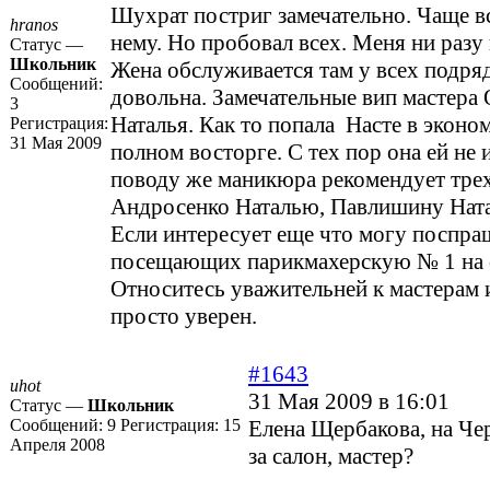
Шухрат постриг замечательно. Чаще в
hranos
нему. Но пробовал всех. Меня ни разу
Статус —
Школьник
Жена обслуживается там у всех подряд
Сообщений:
довольна. Замечательные вип мастера 
3
Наталья. Как то попала Насте в эконо
Регистрация:
31 Мая 2009
полном восторге. С тех пор она ей не 
поводу же маникюра рекомендует трех
Андросенко Наталью, Павлишину Нат
Если интересует еще что могу поспра
посещающих парикмахерскую № 1 на 
Относитесь уважительней к мастерам и
просто уверен.
#1643
uhot
31 Мая 2009 в 16:01
Статус —
Школьник
Сообщений:
9
Регистрация:
15
Елена Щербакова, на Че
Апреля 2008
за салон, мастер?