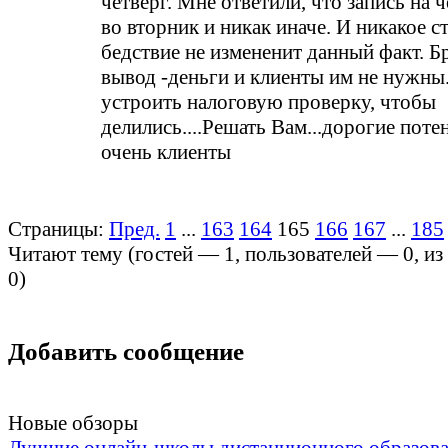
четверг. Мне ответили, что запись на 
во вторник и никак иначе. И никакое 
бедствие не измененит данный факт. Б
вывод -деньги и клиенты им не нужны
устроить налоговую проверку, чтобы
делились....Решать Вам...дорогие поте
очень клиенты
Страницы:
Пред.
1
...
163
164
165
166
167
...
185
Читают тему (гостей —
1
, пользователей —
0
, и
0
)
Добавить сообщение
Новые обзоры