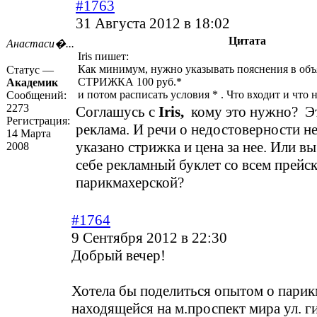
#1763
31 Августа 2012 в 18:02
Цитата
Анастаси�...
Iris пишет:
Как минимум, нужно указывать пояснения в объ
Статус —
СТРИЖКА 100 руб.*
Академик
и потом расписать условия * . Что входит и что н
Сообщений:
2273
Соглашусь с
Iris,
кому это нужно? Э
Регистрация:
реклама. И речи о недостоверности нет
14 Марта
указано стрижка и цена за нее. Или в
2008
себе рекламный буклет со всем прейс
парикмахерской?
#1764
9 Сентября 2012 в 22:30
Добрый вечер!
Хотела бы поделиться опытом о пари
находящейся на м.проспект мира ул. г