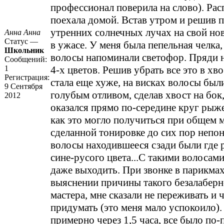
профессионал поверила на слово). Ра
поехала домой. Встав утром и решив 
утренних солнечных лучах на свой нов
Анна Анна
Статус —
в ужасе. У меня была пепельная челка
Школьник
волосы напоминали светофор. Пряди н
Сообщений:
1
4-х цветов. Решив убрать все это в хво
Регистрация:
стала еще хуже, на висках волосы были
9 Сентября
голубым отливом, сделав хвост на бок,
2012
оказался прямо по-середине круг рыже
как это могло получиться при общем 
сделанной тонировке до сих пор непон
волосы находившееся сзади были где 
сине-русого цвета...С такими волосам
даже выходить. При звонке в парикма
выяснении причины такого безалаберн
мастера, мне сказали не переживать и 
придумать (это меня мало успокоило).
примерно через 1,5 часа, все было по