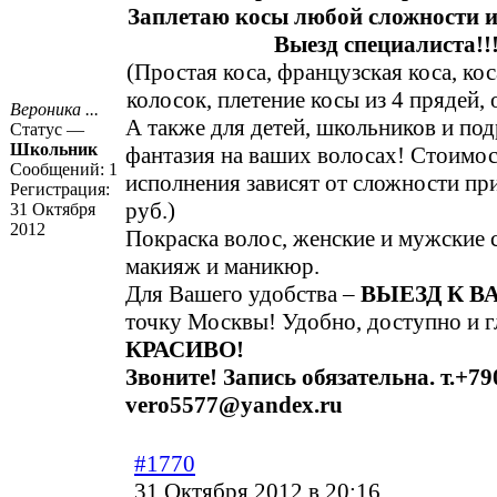
Заплетаю косы любой сложности и
Выезд специалиста!!!
(Простая коса, французская коса, кос
колосок, плетение косы из 4 прядей,
Вероника ...
А также для детей, школьников и по
Статус —
Школьник
фантазия на ваших волосах! Стоимос
Сообщений:
1
исполнения зависят от сложности пр
Регистрация:
руб.)
31 Октября
2012
Покраска волос, женские и мужские 
макияж и маникюр.
Для Вашего удобства –
ВЫЕЗД К В
точку Москвы! Удобно, доступно и г
КРАСИВО!
Звоните! Запись обязательна. т.+7
vero5577@yandex.ru
#1770
31 Октября 2012 в 20:16