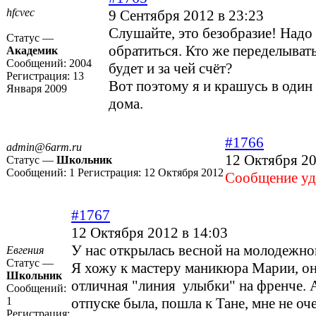
hfcvec
9 Сентября 2012 в 23:23
Слушайте, это безобразие! Надо
Статус —
обратиться. Кто же переделывать
Академик
Сообщений:
2004
будет и за чей счёт?
Регистрация:
13
Вот поэтому я и крашусь в один
Января 2009
дома.
#1766
admin@6arm.ru
12 Октября 20
Статус —
Школьник
Сообщений:
1
Регистрация:
12 Октября 2012
Cообщение уд
#1767
12 Октября 2012 в 14:03
У нас открылась весной на молодежно
Евгения
Статус —
Я хожу к мастеру маникюра Марии, он
Школьник
отличная "линия улыбки" на френче. А
Сообщений:
1
отпуске была, пошла к Тане, мне не оч
Регистрация: