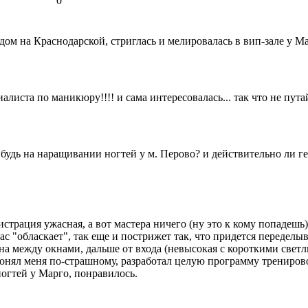
0
ом на Краснодарской, стриглась и мелировалась в вип-зале у Ма
алиста по маникюру!!!! и сама интересовалась... так что не путай
будь на наращивании ногтей у м. Перово? и действительно ли ге
нистрация ужасная, а вот мастера ничего (ну это к кому попадешь
а вас "обласкает", так еще и пострижет так, что придется переде
 она между окнами, дальше от входа (невысокая с короткими свет
гонял меня по-страшному, разработал целую программу тренировок
ногтей у Марго, понравилось.