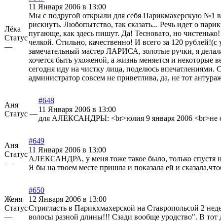
11 Января 2006 в 13:00
Мы с подругой открыли для себя Парикмахерскую №1 в 
рискнуть. Любопытство, так сказать... Речь идет о пар
Лёка
пугающе, как здесь пишут. Да! Тесновато, но чистеньк
Статус
челкой. Стильно, качественно! И всего за 120 рублей!(с
—
замечательный мастер ЛАРИСА, золотые ручки, я делала 
хочется быть ухоженой, а жизнь меняется и некоторые в
сегодня иду на чистку лица, поделюсь впечатлениями. С
администратор совсем не приветлива, да, не тот антура
#648
Аня
11 Января 2006 в 13:00
Статус —
для АЛЕКСАНДРЫ: <br>юлия 9 января 2006 <br>не сов
#649
Аня
11 Января 2006 в 13:00
Статус
АЛЕКСАНДРА, у меня тоже такое было, только спустя нед
—
Я бы на твоем месте пришла и показала ей и сказала,что
#650
Женя
12 Января 2006 в 13:00
Статус
Стригласть в Парикхмахерской на Ставропольсой 2 недели
—
волосы разной длины!!! Сзади вообще уродство". В тот д