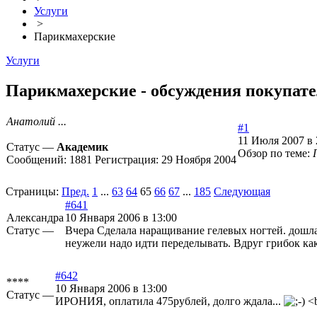
Услуги
>
Парикмахерские
Услуги
Парикмахерские - обсуждения покупател
Анатолий ...
#1
11 Июля 2007 в 
Статус —
Академик
Обзор по теме:
Сообщений:
1881
Регистрация:
29 Ноября 2004
Страницы:
Пред.
1
...
63
64
65
66
67
...
185
Следующая
#641
Александра
10 Января 2006 в 13:00
Статус —
Вчера Сделала наращивание гелевых ногтей. дошла
неужели надо идти переделывать. Вдруг грибок как
#642
****
10 Января 2006 в 13:00
Статус —
ИРОНИЯ, оплатила 475рублей, долго ждала...
<b