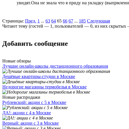
увидят.Она не знала что я приду на укладку (выпрмление
Страницы:
Пред.
1
...
63
64
65
66
67
...
185
Следующая
Читают тему (гостей —
1
, пользователей —
0
, из них скрытых
Добавить сообщение
Новые обзоры
Лучшие онлайн-школы дистанционного образования
Дешёвые квартиры-студии в Москве
Недорогие магазины термобелья в Москве
Новые распродажи
Рублевский: акции с 5 в Москве
ДА!: акции с 4 в Москве
Верный: акции с 3 в Москве