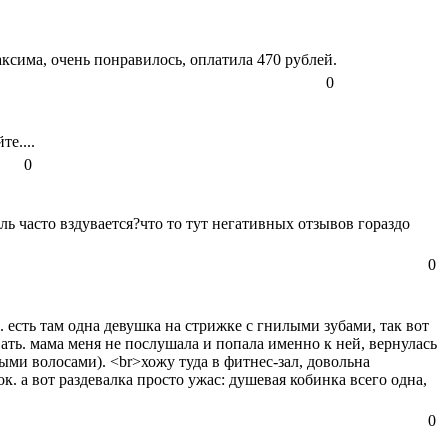
ксима, очень понравилось, оплатила 470 рублей.
0
те....
0
ль часто вздувается?что то тут негативных отзывов гораздо
0
). есть там одна девушка на стрижке с гнилыми зубами, так вот
лывать. мама меня не послушала и попала именно к ней, вернулась
лыми волосами). <br>хожу туда в фитнес-зал, довольна
. а вот раздевалка просто ужас: душевая кобинка всего одна,
0