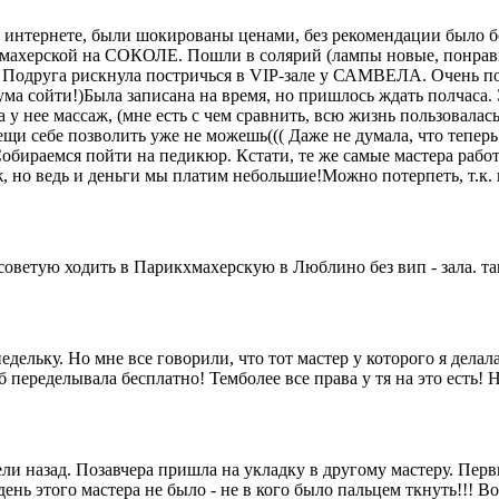
интернете, были шокированы ценами, без рекомендации было бо
икмахерской на СОКОЛЕ. Пошли в солярий (лампы новые, понравил
о! Подруга рискнула постричься в VIP-зале у САМВЕЛА. Очень п
 ума сойти!)Была записана на время, но пришлось ждать полчаса.
у нее массаж, (мне есть с чем сравнить, всю жизнь пользовалась
ещи себе позволить уже не можешь((( Даже не думала, что теперь
обираемся пойти на педикюр. Кстати, те же самые мастера работ
ж, но ведь и деньги мы платим небольшие!Можно потерпеть, т.к.
етую ходить в Парикхмахерскую в Люблино без вип - зала. там 
ельку. Но мне все говорили, что тот мастер у которого я делала
б переделывала бесплатно! Темболее все права у тя на это есть! 
 назад. Позавчера пришла на укладку в другому мастеру. Первый 
ень этого мастера не было - не в кого было пальцем ткнуть!!! Во