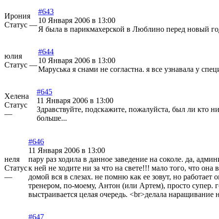
#643
Ирония
10 Января 2006 в 13:00
Статус —
Я была в парикмахерской в Люблино перед новый год
#644
юлия
10 Января 2006 в 13:00
Статус —
Маруська я снами не согластна. я все узнавала у специ
#645
Хелена
11 Января 2006 в 13:00
Статус
Здравствуйте, подскажите, пожалуйста, был ли кто ни
—
больше...
#646
11 Января 2006 в 13:00
неля
пару раз ходила в данное заведение на соколе. да, адми
Статус
к ней не ходите ни за что на свете!!! мало того, что он
—
домой вся в слезах. не помню как ее зовут, но работает
тренером, по-моему, Антон (или Артем), просто супер. 
выстраивается целая очередь. <br>делала наращивание 
#647