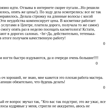
язно идти. Отзывы в интернете скорее пугали...Но решили
ось, опять же цены!). По ходу дела осмотрелись: все не так
онравилось. Делала стрижку на длинные волосы с косой
 Эти неудобства компенсирует цена. В косметике работает
 услугами в Центре, платила дорого, получала то же самое)
 смогу опять раз в неделю посещать касметолога! Кстати,
ают в дорогих салонах. <br>Да, действительно, тетенька-
 в итоге получаем качественную работу!
0
ногти быстро вздуваются, да и очереди очень большие!!!!
0
 оч хороший, не знаю, мне кажется это плохая работа мастера.
Напиши обязательно, что будешь делать!
0
ее вопрос звучал так, "Кто вас так подстриг, это же ужас, все
лосы кудрявые у меня, стригли не аккуратно, авось не