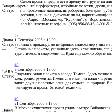
Салон проката предлагает в аренду инструменты для
Владимир
ремонта: перфораторы, отбойные молотки, дрели, ш
Статус —
полировочные машины, штроборезы, болгарки, руба
лобзики, цепные и дисковые пилы, паркето-шлифов
<br>Адрес: г.Москва, м/р "Куркино", ул.Воротынская
<br>Контактные телефоны: (095) 956-88-16, 8-901-51
#7
Диана
1 Сентября 2005 в 13:00
Статус
Звонила в прокат.ру, но цифровых видеокамер у них нет
—
Остальные прокаты, указанные здесь, я так поняла, спе
туристическом снаряжении... Куда еще можно обратитьс
#8
9 Сентября 2005 в 13:00
LARA
Открылся салон проката в городе Томске. Здесь можно в
Статус
электроинструменты. Имеются в наличии палатки, рези
—
также другие полезные вещи для отдыха на природе. В 
планируется прокат бытовой техники.
#9
21 Сентября 2005 в 13:00
В Москве существует прокат рядом с метро Войковская. 
Павел