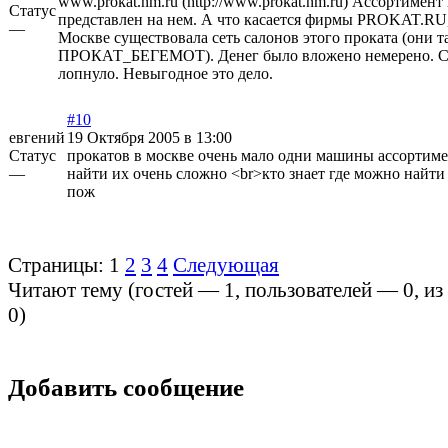
www.prokat.nm.ru (http://www.prokat.nm.ru)
Ассортимент 
Статус
представлен на нем. А что касается фирмы PROKAT.RU, 
—
Москве существовала сеть салонов этого проката (они 
ПРОКАТ_БЕГЕМОТ). Денег было вложено немерено. Се
лопнуло. Невыгодное это дело.
#10
евгений
19 Октября 2005 в 13:00
Статус
прокатов в москве очень мало одни машины ассортим
—
найти их очень сложно <br>кто знает где можно найти
пож
Страницы:
1
2
3
4
Следующая
Читают тему (гостей —
1
, пользователей —
0
, и
0
)
Добавить сообщение