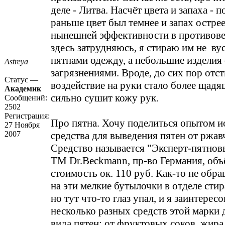
деле - Литва. Насчёт цвета и запаха - 
раньше цвет был темнее и запах острее
нынешней эффективности в противове
здесь затрудняюсь, я стираю им не в
пятнами одежду, а небольшие изделия 
Astreya
загрязнениями. Вроде, до сих пор отс
Статус —
воздействие на руки стало более щадя
Академик
сильно сушит кожу рук.
Сообщений:
2502
Регистрация:
Про пятна. Хочу поделиться опытом и
27 Ноября
2007
средства для выведения пятен от ржав
Средство называется "Эксперт-пятнов
ТМ Dr.Beckmann, пр-во Германия, объ
стоимость ок. 110 руб. Как-то не обр
на эти мелкие бутылочки в отделе сти
но тут что-то глаз упал, и я заинтересо
несколько разных средств этой марки 
вида пятен: от фруктовых соков, жира,