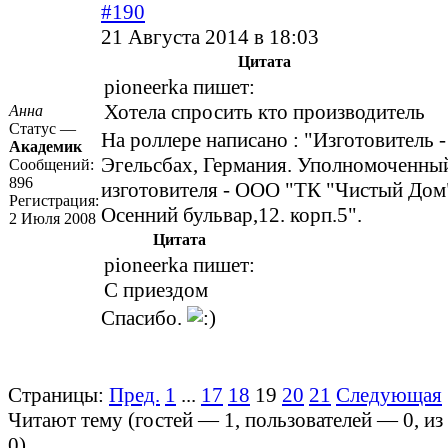
#190
21 Августа 2014 в 18:03
Цитата
pioneerka пишет:
Хотела спросить кто производитель
Анна
Статус —
На роллере написано : "Изготовитель - 
Академик
Эгельсбах, Германия. Уполномоченны
Сообщений:
896
изготовителя - ООО "ТК "Чистый Дом
Регистрация:
Осенний бульвар,12. корп.5".
2 Июля 2008
Цитата
pioneerka пишет:
С приездом
Спасибо.
Страницы:
Пред.
1
...
17
18
19
20
21
Следующая
Читают тему (гостей —
1
, пользователей —
0
, и
0
)