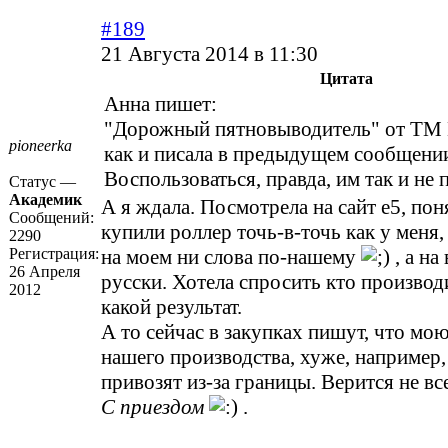
#189
21 Августа 2014 в 11:30
Цитата
Анна пишет:
"Дорожный пятновыводитель" от ТМ 
pioneerka
как и писала в предыдущем сообщении
Воспользоваться, правда, им так и не
Статус —
Академик
А я ждала. Посмотрела на сайт е5, пон
Сообщений:
купили роллер точь-в-точь как у меня,
2290
Регистрация:
на моем ни слова по-нашему
, а на
26 Апреля
русски. Хотела спросить кто производ
2012
какой результат.
А то сейчас в закупках пишут, что мо
нашего производства, хуже, например,
привозят из-за границы. Верится не вс
С приездом
.