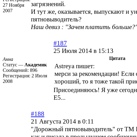
загрязнений.
27 Ноября
2007
И тут же, оказывается, выпускают и 
пятновыводитель?
Наш девиз : "Зачем платить больше?"
#187
25 Июля 2014 в 15:13
Цитата
Анна
Статус —
Академик
Astreya пишет:
Сообщений:
896
мерси за рекомендации! Если
Регистрация:
2 Июля
хороший, то я тоже такой пр
2008
Присоединяюсь! Я уже сегодня
Е5...
#188
21 Августа 2014 в 0:11
"Дорожный пятновыводитель" от ТМ D
как и писала в предыдущем сообщении