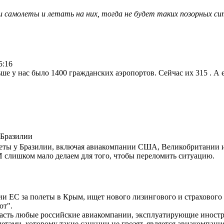
и самолеты и летать на них, тогда не будет таких позорных си
5:16
ше у нас было 1400 гражданских аэропортов. Сейчас их 315 . А 
 Бразилии
еты у Бразилии, включая авиакомпании США, Великобритании и пр
И слишком мало делаем для того, чтобы переломить ситуацию.
ии ЕС за полеты в Крым, ищет нового лизингового и страхового
от".
опасть любые российские авиакомпании, эксплуатирующие инос
ами, которому такие санкции не грозят, является авиакомпания