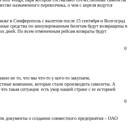
стве назначенного перевозчика, о чем с апреля ведутся
также в Симферополь с вылетом после 15 сентября и Волгоград
нежные средства по аннулированным билетам будут возвращены в
чих дней. По всем отмененным рейсам возвраты будут
0
о не то, что мы что-то у кого-то закупаем,
частные компании, которые стали производить самолеты. А
 что такая ситуация есть укор нашей стране с ее историей
0
али документы о создании совместного предприятия – ОАО