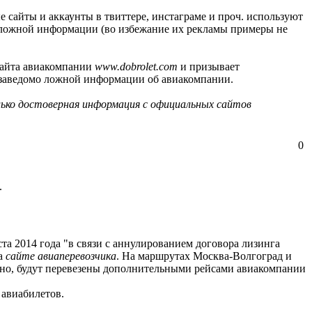
 сайты и аккаунты в твиттере, инстаграме и проч. используют
мо ложной информации (во избежание их рекламы примеры не
 сайта авиакомпании
www.dobrolet.com
и призывает
 заведомо ложной информации об авиакомпании.
лько достоверная информация с официальных сайтов
0
.
та 2014 года "в связи с аннулированием договора лизинга
на
сайте авиаперевозчика
. На маршрутах Москва-Волгоград и
нно, будут перевезены дополнительными рейсами авиакомпании
 авиабилетов.