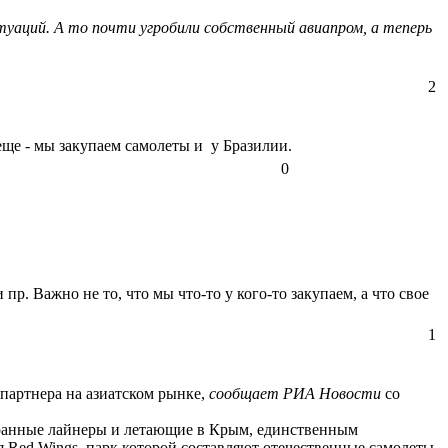
туаций. А то почти угробили собственный авиапром, а теперь
2
еще - мы закупаем самолеты и у Бразилии.
0
. Важно не то, что мы что-то у кого-то закупаем, а что свое
1
 партнера на азиатском рынке,
сообщает РИА Новости
со
транные лайнеры и летающие в Крым, единственным
 Red Wings, парк которой составляют отечественные самолеты