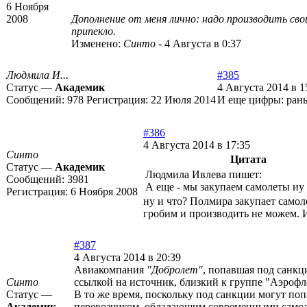
6 Ноября
2008
Дополнение от меня лично: надо производить сво
припекло.
Изменено:
Синто
-
4 Августа в 0:37
Людмила И...
#385
Статус —
Академик
4 Августа 2014 в 1
Сообщений:
978
Регистрация:
22 Июля 2014
И еще цифры: рань
#386
4 Августа 2014 в 17:35
Синто
Цитата
Статус —
Академик
Людмила Ивлева пишет:
Сообщений:
3981
А еще - мы закупаем самолеты иу
Регистрация:
6 Ноября 2008
ну и что? Полмира закупает самол
гробим и производить не можем. 
#387
4 Августа 2014 в 20:39
Авиакомпания
"Добролет"
, попавшая под санкц
Синто
ссылкой на источник, близкий к группе "Аэрофл
Статус —
В то же время, поскольку под санкции могут п
Академик
перевозчиком, обладающим современными самолет