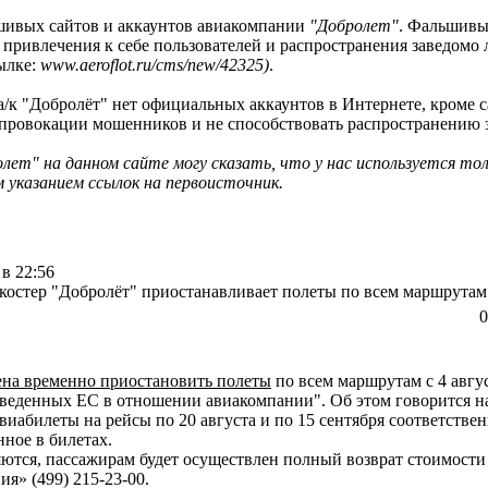
шивых сайтов и аккаунтов авиакомпании
"Добролет"
. Фальшивые
я привлечения к себе пользователей и распространения заведо
сылке:
www.aeroflot.ru/cms/new/42325)
.
у а/к "Добролёт" нет официальных аккаунтов в Интернете, кроме
а провокации мошенников и не способствовать распространению
лет" на данном сайте могу сказать, что у нас используется то
 указанием ссылок на первоисточник.
 в 22:56
укостер "Добролёт" приостанавливает полеты по всем маршрутам
0
на временно приостановить полеты
по всем маршрутам с 4 авгус
 введенных ЕС в отношении авиакомпании". Об этом говорится 
абилеты на рейсы по 20 августа и по 15 сентября соответстве
нное в билетах.
тся, пассажирам будет осуществлен полный возврат стоимости
я» (499) 215-23-00.