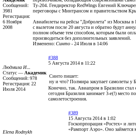
Сообщений:
Ту-204. Гендиректор RedWings Евгений Ключарев 
3981
переговоры с Минтрансом и правительством Кр
Регистрация:
6 Ноября
Авиабилеты на рейсы "Добролета" из Москвы в Ек
2008
с вылетом после 20 августа и обратно будут ан
полном объеме тем способом, которым были опла
производиться без дополнительных заявлений.
Изменено:
Синто
-
24 Июля в 14:06
#388
5 Августа 2014 в 11:22
Людмила И...
Статус —
Академик
Синто пишет:
Сообщений:
978
ну и что? Полмира закупает самолеты у 
Регистрация:
22
Конечно, так. Авиапром в Бразилии стал 
Июля 2014
сегодня Бразилия занимает 3-е(!) место 
самолетостроения.
#389
15 Августа 2014 в 1:02
Госкопрпорация «Ростех» и лит
«Рампорт Аэро». Оно займется 
Elena Rodnykh