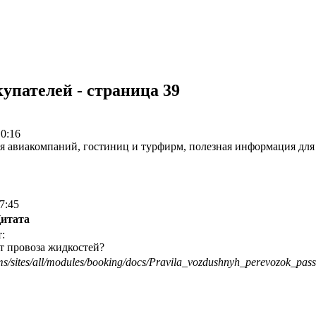
упателей - страница 39
 0:16
авиакомпаний, гостиниц и турфирм, полезная информация для т
7:45
итата
:
ет провоза жидкостей?
ms/sites/all/modules/booking/docs/Pravila_vozdushnyh_per
­evozok_pas