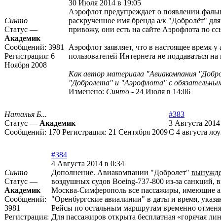
30 Июля 2014 в 19:05
Аэрофлот предупреждает о появлении фаль
Синто
раскрученное имя бренда а/к "Добролёт" дл
Статус —
привожу, они есть на сайте Аэрофлота по с
Академик
Сообщений:
3981
Аэрофлот заявляет, что в настоящее время 
Регистрация:
6
пользователей Интернета не поддаваться н
Ноября 2008
Как автор материала "Авиакомпания "Добро
"Добролета" и "Аэрофлота" с обязательным
Изменено:
Синто
-
24 Июля в 14:06
Наталья Б...
#383
Статус —
Академик
3 Августа 2014
Сообщений:
170
Регистрация:
21 Сентября 2009
С 4 августа ло
#384
4 Августа 2014 в 0:34
Синто
Дополнение. Авиакомпании "Добролет"
вынужде
Статус —
воздушных судов Boeing-737-800 из-за санкций,
Академик
Москва-Симферополь все пассажиры, имеющие ави
Сообщений:
"Оренбургские авиалинии" в даты и время, указа
3981
Рейсы по остальным маршрутам временно отменяю
Регистрация:
Для пассажиров открыта бесплатная «горячая лини