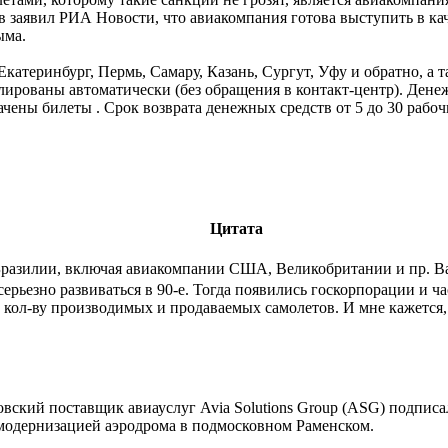
заявил РИА Новости, что авиакомпания готова выступить в каче
ыма.
атеринбург, Пермь, Самару, Казань, Сургут, Уфу и обратно, а 
нулированы автоматически (без обращения в контакт-центр). Де
чены билеты . Срок возврата денежных средств от 5 до 30 рабо
Цитата
Бразилии, включая авиакомпании США, Великобритании и пр. Важн
серьезно развиваться в 90-е. Тогда появились госкорпорации и 
по кол-ву производимых и продаваемых самолетов. И мне кажется,
овский поставщик авиауслуг Avia Solutions Group (ASG) подпис
модернизацией аэродрома в подмосковном Раменском.