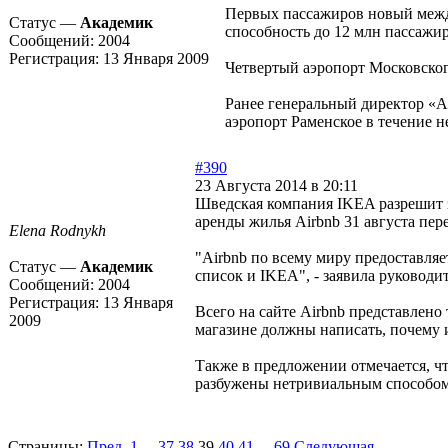
Первых пассажиров новый между
Статус —
Академик
способность до 12 млн пассажиро
Сообщений:
2004
Регистрация:
13 Января 2009
Четвертый аэропорт Московского
Ранее генеральный директор «А
аэропорт Раменское в течение н
#390
23 Августа 2014 в 20:11
Шведская компания IKEA разрешит з
аренды жилья Airbnb 31 августа пер
Elena Rodnykh
"Airbnb по всему миру предоставляе
Статус —
Академик
список и IKEA", - заявила руководи
Сообщений:
2004
Регистрация:
13 Января
Всего на сайте Airbnb представлено
2009
магазине должны написать, почему и
Также в предложении отмечается, чт
разбужены нетривиальным способом.
Страницы:
Пред.
1
...
37
38
39
40
41
...
69
Следующая