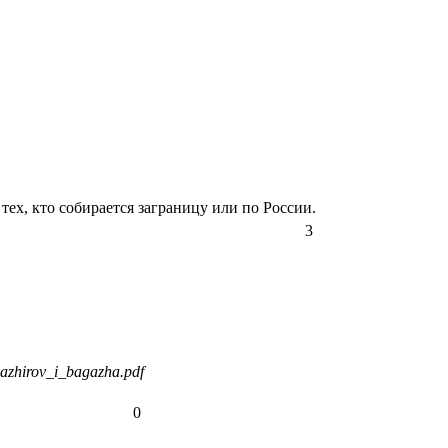
ех, кто собирается заграницу или по России.
3
sazhirov_i_bagazha.pdf
0