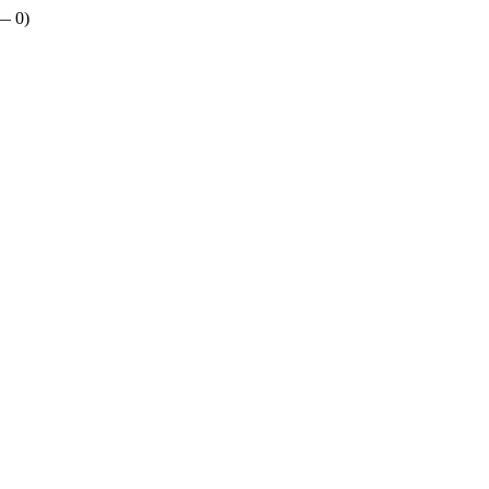
 —
0
)