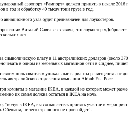
народный аэропорт «Рампорт» должен принять в начале 2016 г
в в год и обработку 40 тысяч тонн груза в год.
 авиационного узла будет предназначен для лоукостеров.
эрофлота» Виталий Савельев заявлял, что лоукостер «Добролет» 
ескольких лет.
а символическую плату в 11 австралийских долларов (около 370
еночевать в одном из мебельных магазинов сети в Сиднее, пишет
т своим пользователям уникальные варианты размещения - от до
тель австралийского отделения компании Airbnb Ева Росс.
 три комнаты в магазине IKEA, в каждой из которых может разм
менно их семья должна остаться в IKEA на ночь.
о, "ночуя в IKEA, вы соглашаетесь принять участие в мероприяти
 Обещаем, ничего страшного не произойдет".