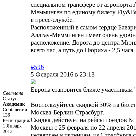
специальном трансфере от аэропорта 
Мемминген по единому билету Fly&Bu
в пресс-службе.
Расположенный в самом сердце Бавар
Аллгау-Мемминген имеет очень удобн
расположение. Дорога до центра Мюн
всего час, а путь до Цюриха - 2,5 часа.
#596
5 Февраля 2016 в 23:18
Европа становится ближе участникам
Светлана
Статус —
Воспользуйтесь скидкой 30% на биле
Академик
Сообщений:
Москва-Берлин-Страсбург.
136
Скидка действует на рейсы поездов № 
Регистрация:
1 Января
Москвы с 25 февраля по 22 апреля 201
2013
четвергам и пятницам, из Страсбурга с