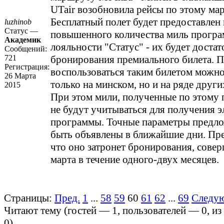
UTair возобновила рейсы по этому ма
Бесплатный полет будет предоставлен 
luzhinob
Статус —
повышенного количества миль прогр
Академик
лояльности "Статус" - их будет достат
Сообщений:
721
бронирования премиального билета. П
Регистрация:
воспользоваться таким билетом можно
26 Марта
только на минском, но и на ряде друг
2015
При этом мили, полученные по этому
не будут учитываться для получения э
программы. Точные параметры предл
быть объявлены в ближайшие дни. Пре
что оно затронет бронирования, сове
марта в течение одного-двух месяцев.
Страницы:
Пред.
1
...
58
59
60
61
62
...
69
Следу
Читают тему (гостей —
1
, пользователей —
0
, и
0
)