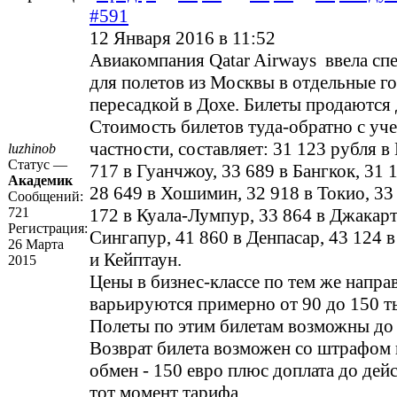
#591
12 Января 2016 в 11:52
Авиакомпания Qatar Airways ввела с
для полетов из Москвы в отдельные го
пересадкой в Дохе. Билеты продаются 
Стоимость билетов туда-обратно с уче
частности, составляет: 31 123 рубля в
luzhinob
Статус —
717 в Гуанчжоу, 33 689 в Бангкок, 31 1
Академик
28 649 в Хошимин, 32 918 в Токио, 33
Сообщений:
721
172 в Куала-Лумпур, 33 864 в Джакарт
Регистрация:
Сингапур, 41 860 в Денпасар, 43 124 
26 Марта
и Кейптаун.
2015
Цены в бизнес-классе по тем же напра
варьируются примерно от 90 до 150 т
Полеты по этим билетам возможны до 
Возврат билета возможен со штрафом 
обмен - 150 евро плюс доплата до дей
тот момент тарифа.