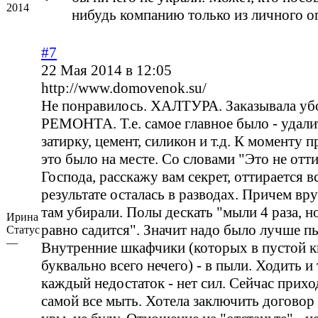
2014
нибудь компанию только из личного о
#7
22 Мая 2014 в 12:05
http://www.domovenok.su/
Не понравилось. ХАЛТУРА. Заказывала у
РЕМОНТА. Т.е. самое главное было - удалит
затирку, цемент, силикон и т.д. К моменту п
это было на месте. Со словами "Это не отти
Господа, расскажу вам секрет, оттирается в
результате осталась в разводах. Причем вру
там убирали. Полы дескать "мыли 4 раза, н
Ирина
равно садится". Значит надо было лучше п
Статус
—
Внутренние шкафчики (которых в пустой к
буквально всего нечего) - в пыли. Ходить и 
каждый недостаток - нет сил. Сейчас прихо
самой все мыть. Хотела заключить договор 