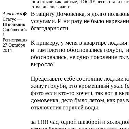
они стояли как влитые, ПОСЛЕ него - стали шат
отваливались части...
В защиту Домовенка, я долго пользов
Анастаси�...
Статус —
услугами. И ни разу не было нарекани
Школьник
благодарности.
Сообщений:
1
Регистрация:
К примеру, у меня в квартире лоджия 
27 Октября
и там плотно обосновались голуби, и
2014
обосновались, не одно поколение гол
выросло!
Представьте себе состояние лоджии ко
живут голуби, это кромешный ужас (
фото если кто-то хочет), так вот я выз
домовенка, дело было летом, как раз 
отключения горячей воды.
за 1!!!! час, одной шваброй и холодн