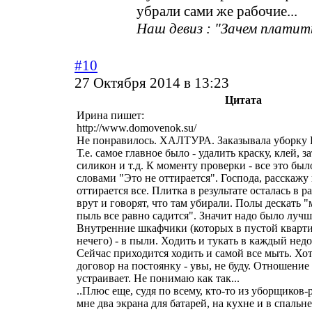
убрали сами же рабочие...
Наш девиз : "Зачем платит
#10
27 Октября 2014 в 13:23
Цитата
Ирина пишет:
http://www.domovenok.su/
Не понравилось. ХАЛТУРА. Заказывала убор
Т.е. самое главное было - удалить краску, клей, з
силикон и т.д. К моменту проверки - все это был
словами "Это не оттирается". Господа, расскажу 
оттирается все. Плитка в результате осталась в 
врут и говорят, что там убирали. Полы дескать "
пыль все равно садится". Значит надо было лучш
Внутренние шкафчики (которых в пустой кварти
нечего) - в пыли. Ходить и тукать в каждый недос
Сейчас приходится ходить и самой все мыть. Хо
договор на постоянку - увы, не буду. Отношение 
устраивает. Не понимаю как так...
..Плюс еще, судя по всему, кто-то из уборщиков
мне два экрана для батарей, на кухне и в спальне