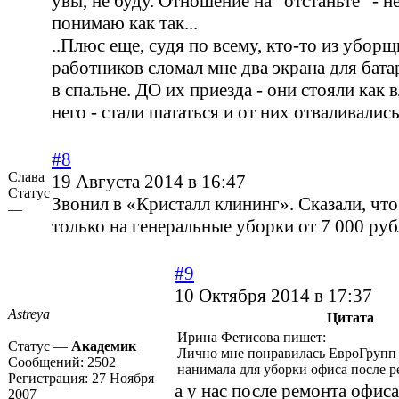
увы, не буду. Отношение на "отстаньте" - не
понимаю как так...
..Плюс еще, судя по всему, кто-то из уборщ
работников сломал мне два экрана для батар
в спальне. ДО их приезда - они стояли как
него - стали шататься и от них отваливались 
#8
Слава
19 Августа 2014 в 16:47
Статус
Звонил в «Кристалл клининг». Сказали, чт
—
только на генеральные уборки от 7 000 руб
#9
10 Октября 2014 в 17:37
Astreya
Цитата
Ирина Фетисова пишет:
Статус —
Академик
Лично мне понравилась ЕвроГрупп 
Сообщений:
2502
нанимала для уборки офиса после р
Регистрация:
27 Ноября
а у нас после ремонта офиса
2007