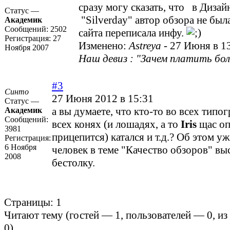
сразу могу сказать, что в Диза
Статус —
"Silverday" автор обзора не была
Академик
Сообщений:
2502
сайта переписала инфу.
Регистрация:
27
Изменено:
Astreya
-
27 Июня в 1
Ноября 2007
Наш девиз : "Зачем платить бол
#3
Синто
27 Июня 2012 в 15:31
Статус —
а вы думаете, что кто-то во всех типо
Академик
Сообщений:
всех конях (и лошадях, а то
Iris
щас оп
3981
прицепится) катался и т.д.? Об этом уж
Регистрация:
6 Ноября
человек в теме "Качество обзоров" выс
2008
бестолку.
Страницы:
1
Читают тему (гостей —
1
, пользователей —
0
, и
0
)