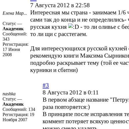
7 Августа 2012 в 22:58
Интересная мы страна - занимаем 1/6 
Елена Мар...
сами так до конца и не определились- 
Статус —
русская кухня
- то ли оливье с б
Академик
то ли щи с расстегаем.
Сообщений:
343
Регистрация:
Для интересующихся русской кухней 
17 Июня
2008
рекомендую книги Максима Сырников
подробно раскрывает тему (той ее част
курники и сбитни)
#3
8 Августа 2012 в 0:11
nashka
В первом абзаце название "Петр
Статус —
Академик
раза повторяется:)
Сообщений:
134
В принципе после исправления те
Регистрация:
19
Ноября 2007
коммент потеряет всякую ценност
можно смело удалять.