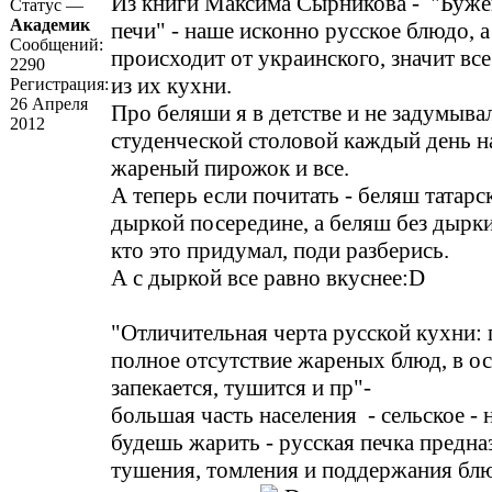
Из книги Максима Сырникова - "Буже
Статус —
Академик
печи" - наше исконно русское блюдо, а
Сообщений:
происходит от украинского, значит все
2290
из их кухни.
Регистрация:
26 Апреля
Про беляши я в детстве и не задумывал
2012
студенческой столовой каждый день на
жареный пирожок и все.
А теперь если почитать - беляш татарс
дыркой посередине, а беляш без дырки 
кто это придумал, поди разберись.
А с дыркой все равно вкуснее:D
"Отличительная черта русской кухни:
полное отсутствие жареных блюд, в о
запекается, тушится и пр"-
большая часть населения - сельское - 
будешь жарить - русская печка предна
тушения, томления и поддержания блю