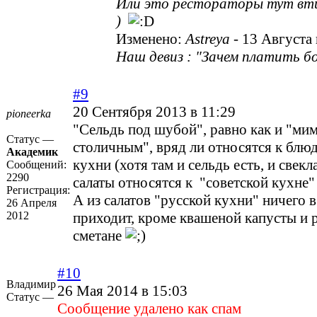
Или это рестораторы тут вт
)
Изменено:
Astreya
-
13 Августа 
Наш девиз : "Зачем платить бо
#9
20 Сентября 2013 в 11:29
pioneerka
"Сельдь под шубой", равно как и "мим
Статус —
столичным", вряд ли относятся к блю
Академик
кухни (хотя там и сельдь есть, и свекла
Сообщений:
2290
салаты относятся к "советской кухне
Регистрация:
А из салатов "русской кухни" ничего в
26 Апреля
2012
приходит, кроме квашеной капусты и 
сметане
#10
Владимир
26 Мая 2014 в 15:03
Статус —
Cообщение удалено как спам