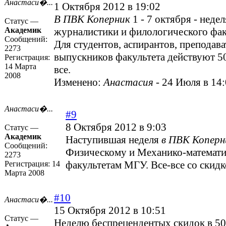
Анастаси�...
1 Октября 2012 в 19:02
В ПВК Коперник
1 - 7 октября - неде
Статус —
Академик
журналистики и филологического фак
Сообщений:
Для студентов, аспирантов, преподава
2273
выпускников факультета действуют 5
Регистрация:
14 Марта
все.
2008
Изменено:
Анастасия
-
24 Июля в 14
Анастаси�...
#9
8 Октября 2012 в 9:03
Статус —
Академик
Наступившая неделя
в ПВК Коперн
Сообщений:
Физическому и Механико-математ
2273
факультетам МГУ. Все-все со скид
Регистрация:
14
Марта 2008
#10
Анастаси�...
15 Октября 2012 в 10:51
Статус —
Неделю беспрецендентых скидок в 