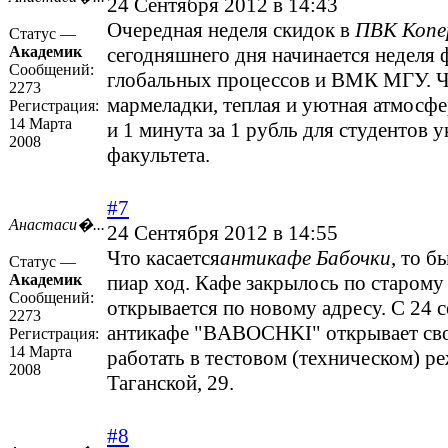
24 Сентября 2012 в 14:43
Очередная неделя скидок в
ПВК Копе
Статус —
Академик
сегодняшнего дня начинается неделя 
Сообщений:
глобальных процессов и ВМК МГУ. Ча
2273
мармеладки, теплая и уютная атмосфе
Регистрация:
14 Марта
и 1 минута за 1 рубль для студентов 
2008
факультета.
#7
Анастаси�...
24 Сентября 2012 в 14:55
Что касается
антикафе Бабочки
, то б
Статус —
Академик
пиар ход. Кафе закрылось по старому 
Сообщений:
открывается по новому адресу. С 24 с
2273
антикафе "BABOCHKI" открывает сво
Регистрация:
14 Марта
работать в тестовом (техническом) р
2008
Таганской, 29.
#8