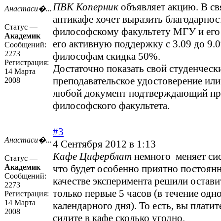
ПВК Коперник
объявляет акцию. В свя
Анастаси�...
антикафе хочет выразить благодарнос
Статус —
философскому факультету МГУ и его с
Академик
его активную поддержку с 3.09 до 9.0
Сообщений:
2273
философам скидка 50%.
Регистрация:
Достаточно показать свой студенческ
14 Марта
преподавательское удостоверение или
2008
любой документ подтверждающий пр
философского факультета.
#3
Анастаси�...
4 Сентября 2012 в 1:13
Кафе Циферблат
немного меняет сис
Статус —
Академик
что будет особенно приятно постоян
Сообщений:
качестве эксперимента решили остав
2273
только первые 5 часов (в течение одн
Регистрация:
14 Марта
календарного дня). То есть, вы платит
2008
сидите в кафе сколько угодно.