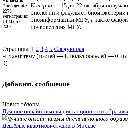
Академик
Коперник
с 15 до 22 октября получаю
Сообщений:
2273
биологии и факультет биоинженерии 
Регистрация:
биоинформатики МГУ, а также факуль
14 Марта
почвоведения МГУ.
2008
Страницы:
1
2
3
4
5
Следующая
Читают тему (гостей —
1
, пользователей —
0
, и
0
)
Добавить сообщение
Новые обзоры
Лучшие онлайн-школы дистанционного образов
Дешёвые квартиры-студии в Москве