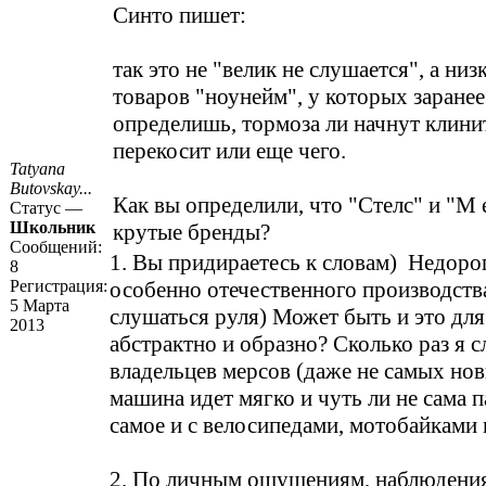
Синто пишет:
так это не "велик не слушается", а низ
товаров "ноунейм", у которых заранее
определишь, тормоза ли начнут клинит
перекосит или еще чего.
Tatyana
Butovskay...
Как вы определили, что "Стелс" и "М е
Статус —
Школьник
крутые бренды?
Сообщений:
1. Вы придираетесь к словам) Недоро
8
Регистрация:
особенно отечественного производств
5 Марта
слушаться руля) Может быть и это дл
2013
абстрактно и образно? Сколько раз я 
владельцев мерсов (даже не самых нов
машина идет мягко и чуть ли не сама п
самое и с велосипедами, мотобайками 
2. По личным ощущениям, наблюдения