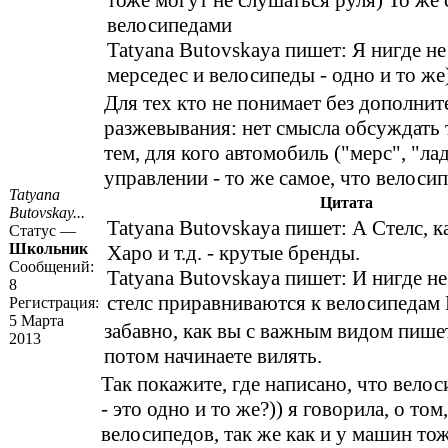
тоже могут не слушаться руля) То же 
велосипедами
Tatyana Butovskaya пишет: Я нигде не
мерседес и велосипеды - одно и то же
Для тех кто не понимает без дополнит
разжевывания: нет смысла обсуждать 
тем, для кого автомобиль ("мерс", "лада
управлении - то же самое, что велосип
Tatyana
Цитата
Butovskay...
Tatyana Butovskaya пишет: А Стелс, к
Статус —
Школьник
Харо и т.д. - крутые бренды.
Сообщений:
Tatyana Butovskaya пишет: И нигде не
8
стелс приравниваются к велосипедам 
Регистрация:
5 Марта
забавно, как вы с важным видом пишет
2013
потом начинаете вилять.
Так покажите, где написано, что велос
- это одно и то же?)) я говорила, о том,
велосипедов, так же как и у машин то