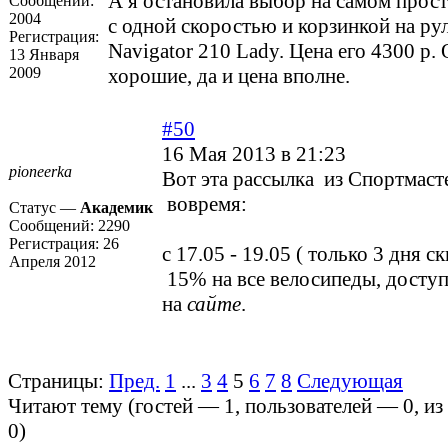
А я остановила выбор на самом прос
Сообщений:
2004
с одной скоростью и корзинкой на рул
Регистрация:
Navigator 210 Lady. Цена его 4300 р.
13 Января
2009
хорошие, да и цена вполне.
#50
16 Мая 2013 в 21:23
pioneerka
Вот эта рассылка из Спортмаст
вовремя:
Статус —
Академик
Сообщений:
2290
Регистрация:
26
с 17.05 - 19.05 ( только 3 дня с
Апреля 2012
15% на все велосипеды, доступ
на
сайте
.
Страницы:
Пред.
1
...
3
4
5
6
7
8
Следующая
Читают тему (гостей —
1
, пользователей —
0
, и
0
)