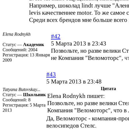
Например, шоколад lindt лучше "Ален
levis качественнее motor. То же самое 
Среди всех брендов мне больше всего 
Elena Rodnykh
#42
5 Марта 2013 в 23:43
Статус —
Академик
Сообщений:
2004
Позвольте, но разве велики С
Регистрация:
13 Января
не Компания "Веломоторс",
ч
2009
#43
5 Марта 2013 в 23:48
Цитата
Tatyana Butovskay...
Статус —
Школьник
Elena Rodnykh пишет:
Сообщений:
8
Позвольте, но разве велики Сте
Регистрация:
5 Марта
Компания "Веломоторс", что в
2013
Да, Веломоторс - компания-про
велосипедов Стелс.