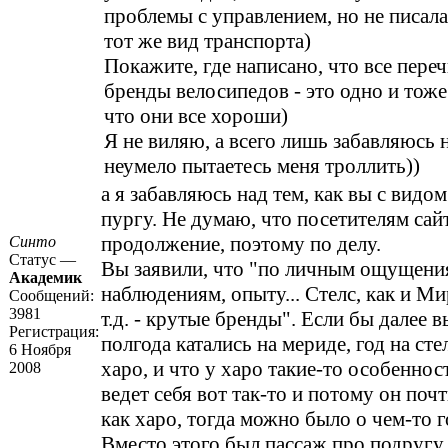
проблемы с управлением, но не писала,
тот же вид транспорта)
Покажите, где написано, что все пере
бренды велосипедов - это одно и тоже?
что они все хороши)
Я не виляю, а всего лишь забавляюсь н
неумело пытаетесь меня троллить))
а я забавляюсь над тем, как вы с видом
пургу. Не думаю, что посетителям сай
продолжение, поэтому по делу.
Синто
Статус —
Вы заявили, что "по личным ощущени
Академик
наблюдениям, опыту... Стелс, как и Ми
Сообщений:
3981
т.д. - крутые бренды". Если бы далее в
Регистрация:
полгода катались на мериде, год на сте
6 Ноября
харо, и что у харо такие-то особенност
2008
ведет себя вот так-то и потому он почт
как харо, тогда можно было о чем-то г
Вместо этого был пассаж про подругу,