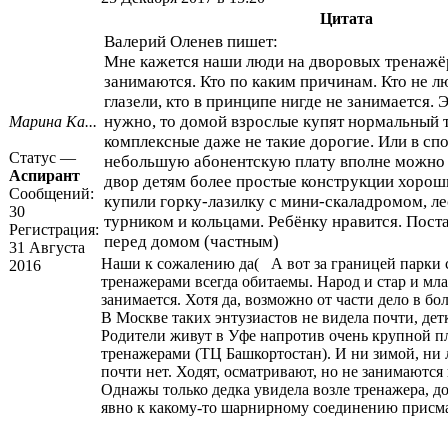
Цитата
Валерий Оленев пишет:
Мне кажется наши люди на дворовых тренажё
занимаются. Кто по каким причинам. Кто не л
глазели, кто в принципе нигде не занимается. 
нужно, то домой взрослые купят нормальный т
Марина Ка...
комплексные даже не такие дорогие. Или в спо
Статус —
небольшую абонентскую плату вполне можно 
Аспирант
двор детям более простые конструкции хорош
Сообщений:
купили горку-лазилку с мини-скаладромом, ле
30
турником и кольцами. Ребёнку нравится. Пост
Регистрация:
перед домом (частным)
31 Августа
Наши к сожалению да( А вот за границей парки 
2016
тренажерами всегда обитаемы. Народ и стар и млад
занимается. Хотя да, возможно от части дело в бо
В Москве таких энтузиастов не видела почти, детк
Родители живут в Уфе напротив очень крупной п
тренажерами (ТЦ Башкортостан). И ни зимой, ни 
почти нет. Ходят, осматривают, но не занимаются
Однажы только дедка увидела возле тренажера, до
явно к какому-то шарнирному соединению присм