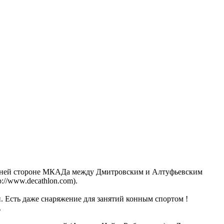
ешней стороне МКАДа между Дмитровским и Алтуфьевским
p://www.decathlon.com)
.
. Есть даже снаряжение для занятий конным спортом !
.