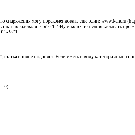
го снаряжения могу порекомендовать еще один:
www.kant.ru (htt
ьники порадовали. <br> <br>Ну и конечно нельзя забывать про ма
911-3871.
, статья вполне подойдет. Если иметь в виду категорийный гор
 —
0
)