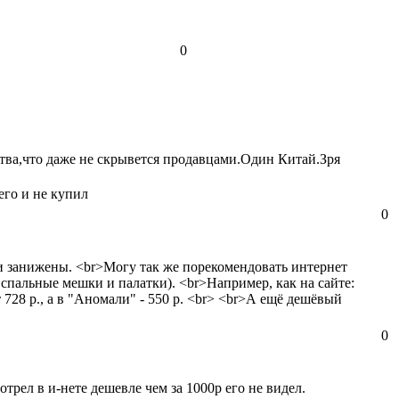
0
тва,что даже не скрывется продавцами.Один Китай.Зря
его и не купил
0
ли занижены. <br>Могу так же порекомендовать интернет
а спальные мешки и палатки). <br>Например, как на сайте:
728 р., а в "Аномали" - 550 р. <br> <br>А ещё дешёвый
0
трел в и-нете дешевле чем за 1000р его не видел.