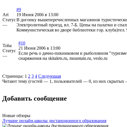
#9
Art
19 Июня 2006 в 13:00
Статус
В догонку вышеперечисленных магазинов туристическо
—
Электролитный проезд, вл. 7-Б. Цены на палатки и спал
Коммунистическая во дворе библиотеки гор. клуба)тел. 
#10
Toha
21 Июня 2006 в 13:00
Статус
Если речь о дачно-пикниковом и рыболовном "туризме"
—
снаряжения на skitalets.ru, mountain.ru, veslo.ru
Страницы:
1
2
3
4
Следующая
Читают тему (гостей —
1
, пользователей —
0
, из них скрытых
Добавить сообщение
Новые обзоры
Лучшие онлайн-школы дистанционного образования