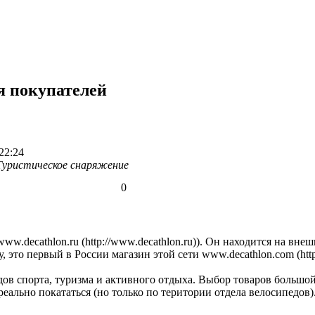
я покупателей
22:24
Туристическое снаряжение
0
www.decathlon.ru (http://www.decathlon.ru)
). Он находится на вн
у, это первый в России магазин этой сети
www.decathlon.com (htt
дов спорта, туризма и активного отдыха. Выбор товаров большой
еально покататься (но только по територии отдела велосипедов)