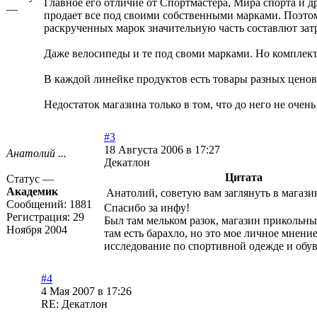
Главное его отличие от Спортмастера, Мира спорта и д
—
продает все под своими собственными марками. Поэтому
раскрученных марок значительную часть составлют затр
Даже велосипеды и те под своми марками. Но компле
В каждой линейке продуктов есть товары разных ценов
Недостаток магазина только в том, что до него не оче
#3
18 Августа 2006 в 17:27
Анатолий ...
Декатлон
Цитата
Статус —
Академик
Анатолий, советую вам заглянуть в магазин
Сообщений:
1881
Спасибо за инфу!
Регистрация:
29
Был там мельком разок, магазин прикольный
Ноября 2004
там есть барахло, но это мое личное мнени
исследование по спортивной одежде и обув
#4
4 Мая 2007 в 17:26
RE: Декатлон