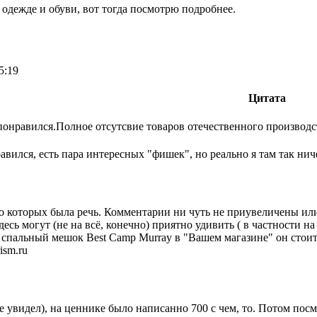
 одежде и обуви, вот тогда посмотрю подробнее.
5:19
Цитата
понравился.Полное отсутсвие товаров отечественного производс
авился, есть пара интересных "фишек", но реально я там так нич
 о которых была речь. Комментарии ни чуть не приувеличены и
десь могут (не на всё, конечно) приятно удивить ( в частности н
 спальный мешок Best Camp Murray в "Вашем магазине" он стоит 
ism.ru
е увидел), на ценнике было написанно 700 с чем, то. Потом посмо