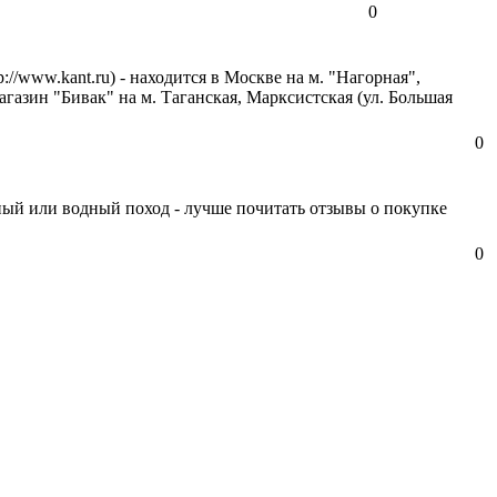
0
p://www.kant.ru)
- находится в Москве на м. "Нагорная",
газин "Бивак" на м. Таганская, Марксистская (ул. Большая
0
ный или водный поход - лучше почитать отзывы о покупке
0