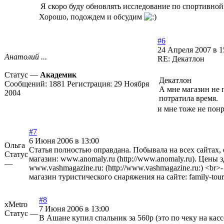
Я скоро буду обновлять исследование по спортивной
Хорошо, подождем и обсудим
#6
24 Апреля 2007 в 1
Анатолий ...
RE: Декатлон
Статус —
Академик
Декатлон
Сообщений:
1881
Регистрация:
29 Ноября
А мне магазин не 
2004
потратила время.
и мне тоже не понр
#7
6 Июня 2006 в 13:00
Ольга
Статья полностью оправдана. Побывала на всех сайтах,
Статус
магазин:
www.anomaly.ru (http://www.anomaly.ru)
. Цены з
—
www.vashmagazine.ru: (http://www.vashmagazine.ru:)
<br>-
магазин туристического снаряжения на сайте: family-tour
#8
xМetro
7 Июня 2006 в 13:00
Статус —
В Ашане купил спальник за 560р (это по чеку на касс