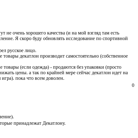
т не очень хорошего качества (и на мой взгляд там есть
атление. Я скоро буду обновлять исследование по спортивной
рел русское лицо.
е товары декатлон производит самостоятельно (собственное
 товары (если одежда) - продаются без упаковки (просто
нижать цены. а так по крайней мере сейчас декатлон идет на
игра). пока что всем доволен.
0
нение).
оторые принадлежат Декатлону.