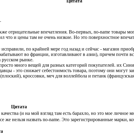
Цитата
.
кже отрицательные впечатления. Во-первых, no-name товары могу
тил что и цены там не очень низкие. Но это поверхностное впеч
 исправили, по крайней мере год назад и сейчас - магазин приоб
рабатывают во франции, изготавливают в азии), причем почти вс
а русском рынке.
просто много вещей для разных категорий покупателей. их Синие
давцы - это снижает себестоимость товара, поэтому они могут за
плоский), кроссовки, меч для воллейбола и петанк (французская 
Цитата
ачества (и на мой взгляд там есть барахло, но это мое личное м
се же нельзя назвать no-name. Это зарегистрированные марки, к
та