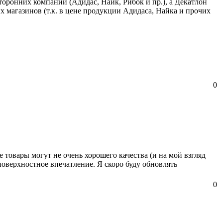
торонних компаний (Адидас, Найк, Рибок и пр.), а Декатлон
х магазинов (т.к. в цене продукции Адидаса, Найка и прочих
0
 товары могут не очень хорошего качества (и на мой взгляд
 поверхностное впечатление. Я скоро буду обновлять
0