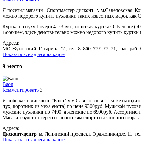
Я посетил магазин "Спортмастер-дисконт" у м.Савёловская. Ко
можно недорого купить пуховики таких известных марок как Co
Куртка на пуху Lovejoi 4123руб., короткая куртка Outventure (
Вообщем, здесь действительно можно недорого купить куртки 
Адреса:
МО Жуковский, Гагарина, 51, тел. 8‒800‒777‒77‒71, граф.раб. 
Показать все адреса на карте
9
место
Baon
Комментировать
3
Я побывал в дисконте "Баон" у м.Савёловская. Там же находит
пух, воротник из меха енота) по цене 9300руб. Мужской пуховик
мужские пуховики по 7490, а женские по 6990руб. Ассортимен
Магазин будет интересен любителям спорта и активного образа
Адреса:
Дисконт-центр
, м. Ленинский проспект, Орджоникидзе, 11, тел
Показать все адреса на карте