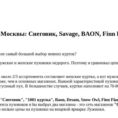
Москвы: Снеговик, Savage, BAON, Finn 
зине самый большой выбор зимних курток?
мужские и женские пуховики недорого. Поэтому я сравнивал це
около 2/3 ассортимента составляют женские куртки, а вот мужск
же, чем в основных магазинах. Важной характеристикой пуховик
 гусиный пух. В большинстве случаев, куртки наполняют на 70-
 "
Снеговик", "1001 куртка", Baon, Desam,
Snow Owl,
Finn Fla
нта пуховиков я бы выбрал два магазина - это сеть магазинов
"
 низкие цены на пуховики на вещевой ярмарке Лужники.