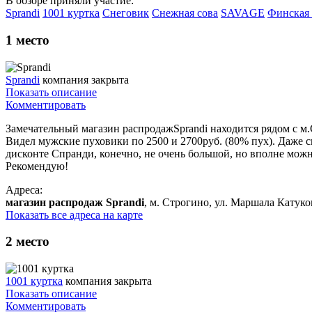
В обзоре приняли участие:
Sprandi
1001 куртка
Снеговик
Снежная сова
SAVAGE
Финская 
1
место
Sprandi
компания закрыта
Показать описание
Комментировать
Замечательный магазин распродажSprandi находится рядом с м.С
Видел мужские пуховики по 2500 и 2700руб. (80% пух). Даже см
дисконте Спранди, конечно, не очень большой, но вполне можн
Рекомендую!
Адреса:
магазин распродаж Sprandi
, м. Строгино, ул. Маршала Катукова
Показать все адреса на карте
2
место
1001 куртка
компания закрыта
Показать описание
Комментировать