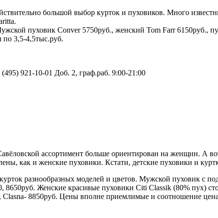
действительно большой выбор курток и пуховиков. Много известн
itta.
ужской пуховик Conver 5750руб., женский Tom Farr 6150руб., пух
по 3,5-4,5тыс.руб.
 (495) 921-10-01 Доб. 2, граф.раб. 9:00-21:00
Савёловской ассортимент больше ориентирован на женщин. А вот
ны, как и женские пуховики. Кстати, детские пуховики и куртк
урток разнообразных моделей и цветов. Мужской пуховик с под
 8650руб. Женские красивые пуховики Citi Classik (80% пух) сто
., Clasna- 8850руб. Цены вполне приемлимые и соотношение цена