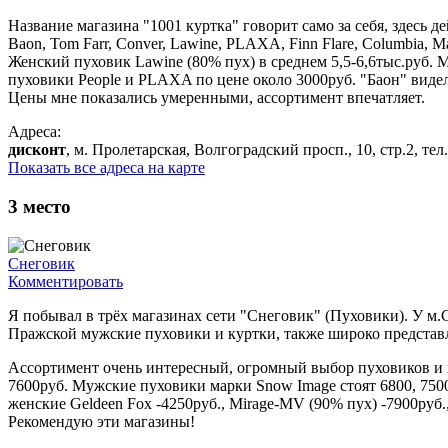
Название магазина "1001 куртка" говорит само за себя, здесь 
Baon, Tom Farr, Conver, Lawine, PLAXA, Finn Flare, Columbia, Mar
Женский пуховик Lawine (80% пух) в среднем 5,5-6,6тыс.руб. М
пуховики People и PLAXA по цене около 3000руб. "Баон" видел 
Цены мне показались умеренными, ассортимент впечатляет.
Адреса:
дисконт
, м. Пролетарская, Волгоградский просп., 10, стр.2, тел.
Показать все адреса на карте
3
место
Снеговик
Комментировать
Я побывал в трёх магазинах сети "Снеговик" (Пуховики). У м.
Пражской мужские пуховики и куртки, также широко представле
Ассортимент очень интересный, огромный выбор пуховиков и к
7600руб. Мужские пуховики марки Snow Image стоят 6800, 7500,
женские Geldeen Fox -4250руб., Mirage-MV (90% пух) -7900руб
Рекомендую эти магазины!