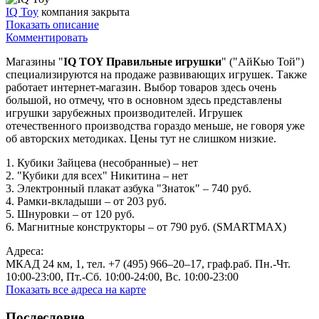
IQ Toy
компания закрыта
Показать описание
Комментировать
Магазины "
IQ TOY Правильные игрушки
" ("АйКью Той")
специализируются на продаже развивающих игрушек. Также
работает интернет-магазин. Выбор товаров здесь очень
большой, но отмечу, что в основном здесь представлены
игрушки зарубежных производителей. Игрушек
отечественного производства гораздо меньше, не говоря уже
об авторских методиках. Цены тут не слишком низкие.
1. Кубики Зайцева (несобранные) – нет
2. "Кубики для всех" Никитина – нет
3. Электронный плакат азбука "Знаток" – 740 руб.
4. Рамки-вкладыши – от 203 руб.
5. Шнуровки – от 120 руб.
6. Магнитные конструкторы – от 790 руб. (SMARTMAX)
Адреса:
МКАД 24 км, 1, тел. +7 (495) 966‒20‒17, граф.раб. Пн.-Чт.
10:00-23:00, Пт.-Сб. 10:00-24:00, Вс. 10:00-23:00
Показать все адреса на карте
Послесловие