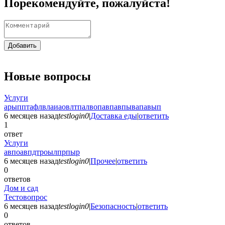
Порекомендуйте, пожалуйста!
Добавить
Новые вопросы
Услуги
арыпптафлвлаиаовлтпалвопавпавпывапавып
6 месяцев назад
testlogin0
|
Доставка еды
|
ответить
1
ответ
Услуги
авпоавпдтроылпрпыр
6 месяцев назад
testlogin0
|
Прочее
|
ответить
0
ответов
Дом и сад
Тестовопрос
6 месяцев назад
testlogin0
|
Безопасность
|
ответить
0
ответов