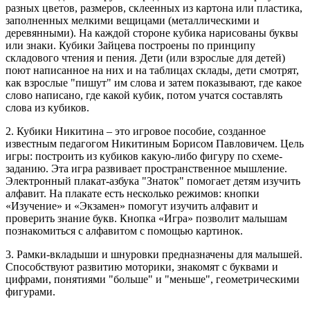
разных цветов, размеров, склеенных из картона или пластика,
заполненных мелкими вещицами (металлическими и
деревянными). На каждой стороне кубика нарисованы буквы
или знаки. Кубики Зайцева построены по принципу
складового чтения и пения. Дети (или взрослые для детей)
поют написанное на них и на таблицах склады, дети смотрят,
как взрослые "пишут" им слова и затем показывают, где какое
слово написано, где какой кубик, потом учатся составлять
слова из кубиков.
2. Кубики Никитина – это игровое пособие, созданное
известным педагогом Никитиным Борисом Павловичем. Цель
игры: построить из кубиков какую-либо фигуру по схеме-
заданию. Эта игра развивает пространственное мышление.
Электронный плакат-азбука "Знаток" помогает детям изучить
алфавит. На плакате есть несколько режимов: кнопки
«Изучение» и «Экзамен» помогут изучить алфавит и
проверить знание букв. Кнопка «Игра» позволит малышам
познакомиться с алфавитом с помощью картинок.
3. Рамки-вкладыши и шнуровки предназначены для малышей.
Способствуют развитию моторики, знакомят с буквами и
цифрами, понятиями "больше" и "меньше", геометрическими
фигурами.