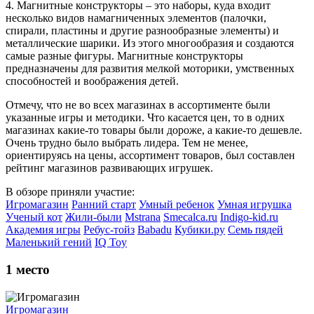
4. Магнитные конструкторы – это наборы, куда входит
несколько видов намагниченных элементов (палочки,
спирали, пластины и другие разнообразные элементы) и
металлические шарики. Из этого многообразия и создаются
самые разные фигуры. Магнитные конструкторы
предназначены для развития мелкой моторики, умственных
способностей и воображения детей.
Отмечу, что не во всех магазинах в ассортименте были
указанные игры и методики. Что касается цен, то в одних
магазинах какие-то товары были дороже, а какие-то дешевле.
Очень трудно было выбрать лидера. Тем не менее,
ориентируясь на цены, ассортимент товаров, был составлен
рейтинг магазинов развивающих игрушек.
В обзоре приняли участие:
Игромагазин
Ранний старт
Умный ребенок
Умная игрушка
Ученый кот
Жили-были
Mstrana
Smecalca.ru
Indigo-kid.ru
Академия игры
Ребус-тойз
Babadu
Кубики.ру
Семь пядей
Маленький гений
IQ Toy
1
место
Игромагазин