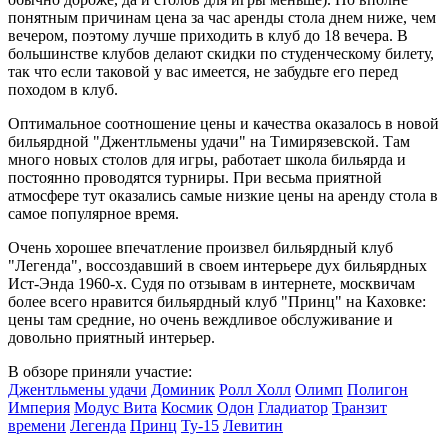
понятным причинам цена за час аренды стола днем ниже, чем
вечером, поэтому лучше приходить в клуб до 18 вечера. В
большинстве клубов делают скидки по студенческому билету,
так что если таковой у вас имеется, не забудьте его перед
походом в клуб.
Оптимальное соотношение цены и качества оказалось в новой
бильярдной "Джентльмены удачи" на Тимирязевской. Там
много новых столов для игры, работает школа бильярда и
постоянно проводятся турниры. При весьма приятной
атмосфере тут оказались самые низкие цены на аренду стола в
самое популярное время.
Очень хорошее впечатление произвел бильярдный клуб
"Легенда", воссоздавший в своем интерьере дух бильярдных
Ист-Энда 1960-х. Судя по отзывам в интернете, москвичам
более всего нравится бильярдный клуб "Принц" на Каховке:
цены там средние, но очень веждливое обслуживание и
довольно приятный интерьер.
В обзоре приняли участие:
Джентльмены удачи
Доминик
Ролл Холл
Олимп
Полигон
Империя
Модус Вита
Космик
Одон
Гладиатор
Транзит
времени
Легенда
Принц
Ту-15
Левитин