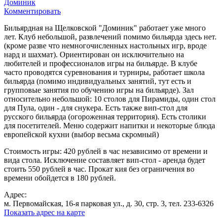
Доминик
Комментировать
Бильярдная на Щелковской "Доминик" работает уже много
лет. Клуб небольшой, развлечений помимо бильярда здесь нет.
(кроме разве что немногочисленных настольных игр, вроде
нард и шахмат). Ориентирован он исключительно на
любителей и профессионалов игры на бильярде. В клубе
часто проводятся суревнования и турниры, работает школа
бильярда (помимо индивидуальных занятий, тут есть и
групповые занятия по обучению игры на бильярде). Зал
относительно небольшой: 10 столов для Пирамиды, один стол
для Пула, один - для снукера. Есть также вип-стол для
русского бильярда (огороженная территория). Есть столики
для посетителей. Меню содержит напитки и некоторые блюда
европейской кухни (выбор весьма скромный)
Стоимость игры: 420 рублей в час независимо от времени и
вида стола. Исключение составляет вип-стол - аренда будет
стоить 550 рублей в час. Прокат кия без ограничения во
времени обойдется в 180 рублей.
Адрес:
м. Первомайская, 16-я парковая ул., д. 30, стр. 3, тел. 233-6326
Показать адрес на карте