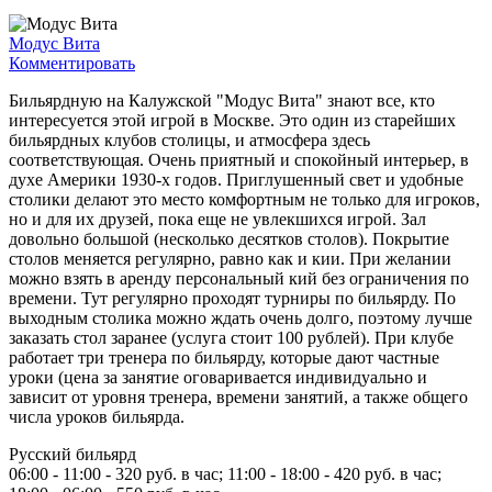
Модус Вита
Комментировать
Бильярдную на Калужской "Модус Вита" знают все, кто
интересуется этой игрой в Москве. Это один из старейших
бильярдных клубов столицы, и атмосфера здесь
соответствующая. Очень приятный и спокойный интерьер, в
духе Америки 1930-х годов. Приглушенный свет и удобные
столики делают это место комфортным не только для игроков,
но и для их друзей, пока еще не увлекшихся игрой. Зал
довольно большой (несколько десятков столов). Покрытие
столов меняется регулярно, равно как и кии. При желании
можно взять в аренду персональный кий без ограничения по
времени. Тут регулярно проходят турниры по бильярду. По
выходным столика можно ждать очень долго, поэтому лучше
заказать стол заранее (услуга стоит 100 рублей). При клубе
работает три тренера по бильярду, которые дают частные
уроки (цена за занятие оговаривается индивидуально и
зависит от уровня тренера, времени занятий, а также общего
числа уроков бильярда.
Русский бильярд
06:00 - 11:00 - 320 руб. в час; 11:00 - 18:00 - 420 руб. в час;