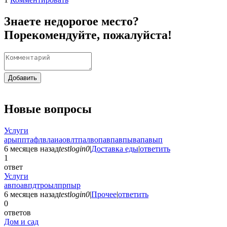
Знаете недорогое место?
Порекомендуйте, пожалуйста!
Добавить
Новые вопросы
Услуги
арыпптафлвлаиаовлтпалвопавпавпывапавып
6 месяцев назад
testlogin0
|
Доставка еды
|
ответить
1
ответ
Услуги
авпоавпдтроылпрпыр
6 месяцев назад
testlogin0
|
Прочее
|
ответить
0
ответов
Дом и сад