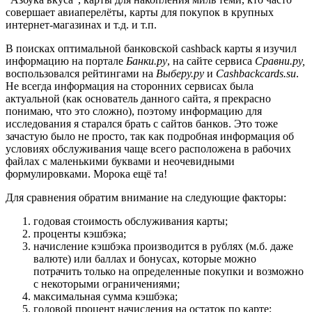
совершает авиаперелёты, карты для покупок в крупных
интернет-магазинах и т.д. и т.п.
В поисках оптимальной банковской cashback карты я изучил
информацию на портале
Банки.ру
, на сайте сервиса
Сравни.ру,
воспользовался рейтингами на
Выберу.ру
и
Cashbackcards.su
.
Не всегда информация на сторонних сервисах была
актуальной (как основатель данного сайта, я прекрасно
понимаю, что это сложно), поэтому информацию для
исследования я старался брать с сайтов банков. Это тоже
зачастую было не просто, так как подробная информация об
условиях обслуживания чаще всего расположена в рабочих
файлах с маленькими буквами и неочевидными
формулировками. Морока ещё та!
Для сравнения обратим внимание на следующие факторы:
годовая стоимость обслуживания карты;
проценты кэшбэка;
начисление кэшбэка производится в рублях (м.б. даже
валюте) или баллах и бонусах, которые можно
потрачить только на определенные покупки и возможно
с некоторыми ограничениями;
максимальная сумма кэшбэка;
годовой процент начисления на остаток по карте;