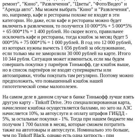
ремонт", "Кино", "Развлечения", "Цветы", "Фото/Видео" и
"Аренда авто". Мы можем выбрать "Кино" и "Развлечения",
но, например, кафе и рестораны похоже не входят в эти
категории. Но даже, если кафе и рестораны можно будет
включить в развлечения, то получится 10 000*5% + 5 000*5%
+ 65 000*1% = 1 400 рублей. Но скорее всего, правильнее
исключить кафе и рестораны, тогда кэшбэк за месяц будет 5
000*5% + 75 000*1% = 1 000 рублей. В год это 12 000 рублей,
из которых нужны вычесть 1 656 рублей за обслуживание,
если только мы не заморозили 30 000 рублей на карте. Итого
10 344 рубля. Ситуация может измениться, если мы будем
совершать покупки у парнёров Тинькофф, где кэшбэк выше,
но в список партнёров не входят супермаркеты или
автозаправки, чтобы покупать там регулярно. Поэтому можно
предположить, что повышенный кэшбэк нашей
гипотетической семье малополезен.
На самом деле в данном случае в банке Тинькофф лучше взять
другую карту - Tinkoff Drive. Это специализированная карта,
начисление кэшбэка осуществляется баллами, но зато на АЗС
начисляется 10%, за автоуслуги и оплату штрафов ГИБДД -
5%, за остальные покупки - 1%. Тогда при нашем бюджете мы
получим 1 700 баллов в месяц, которые сможем потратить
также на автотовары и автоуслуги. Номинально это больше,
чем по Tinkoff Black, однако есть одна хитрость - при