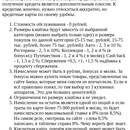
получение кредита является дополнительным плюсом. К
кредитам, конечно, нужно относиться аккуратно, но
кредитные карты по своему удобны.
Стоимость обслуживания - 0 рублей.
Размеры кэшбэка будут зависеть от выбранной
категории (можно выбрать только одну) и размера
покупок по данной категории (5-15 тыс. рублей, 15-75
тыс. рублей, более 75 тыс. рублей): Авто - 2, 5 и 10 %;
Рестораны - 2, 5 и 10%; Коллекция - 1, 2 и 4 % (в
бонусах); Путешествия - 1, 2 и 4 % ( в милях); Cash back
- 1, 1,5 и 2 %; Сбережения +0,5, +1, +1,5 % надбавка к
проценту сбережения.
Начисление может быть в рублях, бонусах и милях. За
бонусы можно купить некие товары, представленные на
сайте банка, которые меня совсем не впечатлили. Если я
всё правильно понял, то там выбор из 3 кухонных
аппаратов. Это для больших ценителей))
Ограничения по размеру кэшбэка я не увидел.
Начисление на остаток является одной из опций и если
траты по карте более 75 000 рублей в месяц, то будет
начисляться по максимальной ставке в 8% (или 8,5%).
На самом деле, смотришь на сайте - слева 8,5%
написано, в табличке справа 8%. Чему верить фиг знает.
Кредитная карта, причём кредитный лимит может быть