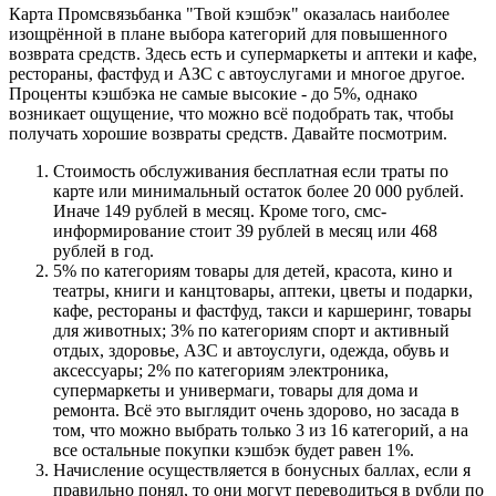
Карта Промсвязьбанка "Твой кэшбэк" оказалась наиболее
изощрённой в плане выбора категорий для повышенного
возврата средств. Здесь есть и супермаркеты и аптеки и кафе,
рестораны, фастфуд и АЗС с автоуслугами и многое другое.
Проценты кэшбэка не самые высокие - до 5%, однако
возникает ощущение, что можно всё подобрать так, чтобы
получать хорошие возвраты средств. Давайте посмотрим.
Стоимость обслуживания бесплатная если траты по
карте или минимальный остаток более 20 000 рублей.
Иначе 149 рублей в месяц. Кроме того, смс-
информирование стоит 39 рублей в месяц или 468
рублей в год.
5% по категориям товары для детей, красота, кино и
театры, книги и канцтовары, аптеки, цветы и подарки,
кафе, рестораны и фастфуд, такси и каршеринг, товары
для животных; 3% по категориям спорт и активный
отдых, здоровье, АЗС и автоуслуги, одежда, обувь и
аксессуары; 2% по категориям электроника,
супермаркеты и универмаги, товары для дома и
ремонта. Всё это выглядит очень здорово, но засада в
том, что можно выбрать только 3 из 16 категорий, а на
все остальные покупки кэшбэк будет равен 1%.
Начисление осуществляется в бонусных баллах, если я
правильно понял, то они могут переводиться в рубли по