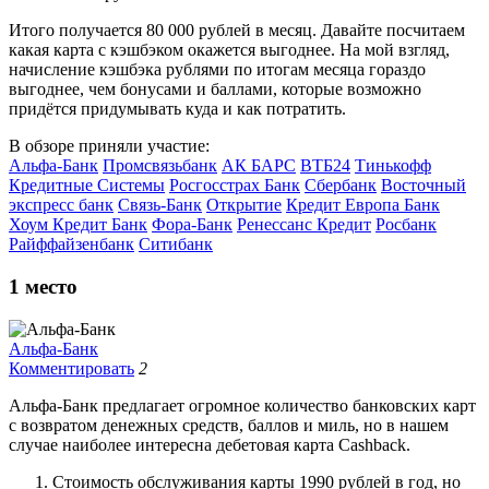
Итого получается 80 000 рублей в месяц. Давайте посчитаем
какая карта с кэшбэком окажется выгоднее. На мой взгляд,
начисление кэшбэка рублями по итогам месяца гораздо
выгоднее, чем бонусами и баллами, которые возможно
придётся придумывать куда и как потратить.
В обзоре приняли участие:
Альфа-Банк
Промсвязьбанк
АК БАРС
ВТБ24
Тинькофф
Кредитные Системы
Росгосстрах Банк
Сбербанк
Восточный
экспресс банк
Связь-Банк
Открытие
Кредит Европа Банк
Хоум Кредит Банк
Фора-Банк
Ренессанс Кредит
Росбанк
Райффайзенбанк
Ситибанк
1
место
Альфа-Банк
Комментировать
2
Альфа-Банк предлагает огромное количество банковских карт
с возвратом денежных средств, баллов и миль, но в нашем
случае наиболее интересна дебетовая карта Cashback.
Стоимость обслуживания карты 1990 рублей в год, но