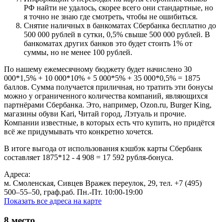
РФ найти не удалось, скорее всего они стандартные, но
я точно не знаю где смотреть, чтобы не ошибиться.
Снятие наличных в банкоматах Сбербанка бесплатно до
500 000 рублей в сутки, 0,5% свыше 500 000 рублей. В
банкоматах других банков это будет стоить 1% от
суммы, но не менее 100 рублей.
По нашему ежемесячному бюджету будет начислено 30
000*1,5% + 10 000*10% + 5 000*5% + 35 000*0,5% = 1875
баллов. Сумма получается приличная, но тратить эти бонусы
можно у ограниченного количества компаний, являющихся
партнёрами Сбербанка. Это, например, Ozon.ru, Burger King,
магазины обуви Kari, Читай город, Лэтуаль и прочие.
Компании известные, в которых есть что купить, но придётся
всё же придумывать что конкретно хочется.
В итоге выгода от использования кэшбэк карты Сбербанк
составляет 1875*12 - 4 908 = 17 592 рубля-бонуса.
Адреса:
м. Смоленская, Сивцев Вражек переулок, 29, тел. +7 (495)
500‒55‒50, граф.раб. Пн.-Пт. 10:00-19:00
Показать все адреса на карте
8
место