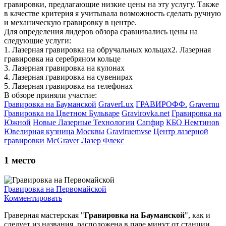
гравировки, предлагающие низкие цены на эту услугу. Также
в качестве критерия я учитывала возможность сделать ручную
и механическую гравировку в центре.
Для определения лидеров обзора сравнивались цены на
следующие услуги:
1. Лазерная гравировка на обручальных кольцах2. Лазерная
гравировка на серебряном кольце
3. Лазерная гравировка на кулонах
4. Лазерная гравировка на сувенирах
5. Лазерная гравировка на телефонах
В обзоре приняли участие:
Гравировка на Бауманской
GraverLux
ГРАВИРОФФ.
Gravernu
Гравировка на Цветном Бульваре
Gravirovka.net
Гравировка на
Южной
Новые Лазерные Технологии
Сапфир
КБО Немтинов
Ювелирная кузница Москвы
Graviruemvse
Центр лазерной
гравировки
McGraver
Лазер Флекс
1
место
Гравировка на Первомайской
Комментировать
Граверная мастерская "
Гравировка на Бауманской
", как и
следует из названия, расположена в паре минут от станции