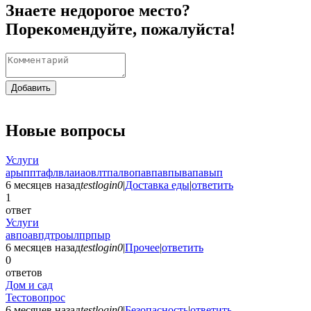
Знаете недорогое место?
Порекомендуйте, пожалуйста!
Добавить
Новые вопросы
Услуги
арыпптафлвлаиаовлтпалвопавпавпывапавып
6 месяцев назад
testlogin0
|
Доставка еды
|
ответить
1
ответ
Услуги
авпоавпдтроылпрпыр
6 месяцев назад
testlogin0
|
Прочее
|
ответить
0
ответов
Дом и сад
Тестовопрос
6 месяцев назад
testlogin0
|
Безопасность
|
ответить