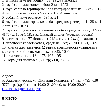
1. whiskas пауч для кошек - 557 за 24 упаковки
2. royal canin для кошек indoor 2 кг - 1553
3. royal canin ветеринарный для кастрированных 1.5 кг - 1117
4. наполнитель Зооник 5 кг - 661 за 4 упаковки
5. собачий пауч pedigree - 537 за 24
6. royal canin для взрослых собак средних размеров 11-25 кг 1-
7 лет 3 кг - 1673
7. royal canin для кастрированных собак средних пород 3.5 кг -
4176 (за 10 кг), 1823 за близкий аналог (мелкие породы)
8. когтеточка - 177 (homecat), 218 (симон), 244 (паладинка)
9. переноска (пластиковая, средняя, 5 кг) - 1209, 1321, 1322
10. клетка для грызунов (2 этажа, возможность установить
колесо) - 400 (очень маленькая), 835, 1095
11. глистогонное - 121, 175, 193, 195
12. корм для попугаев (500 гр) - 68, 78, 92
Адрес:
м. Академическая, ул. Дмитрия Ульянова, 24, тел. (495) 638-
5770, граф.раб. пн-пт 10:00-21:00, сб, вс 10:00-20:00
Показать адрес на карте
8
место