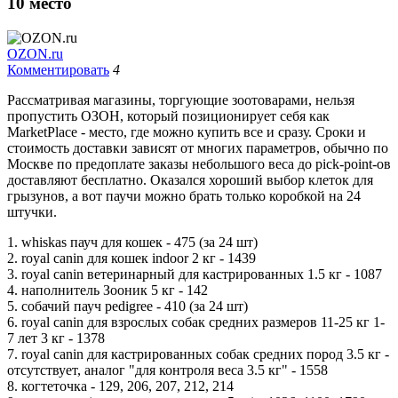
10
место
OZON.ru
Комментировать
4
Рассматривая магазины, торгующие зоотоварами, нельзя
пропустить ОЗОН, который позиционирует себя как
MarketPlace - место, где можно купить все и сразу. Сроки и
стоимость доставки зависят от многих параметров, обычно по
Москве по предоплате заказы небольшого веса до pick-point-ов
доставляют бесплатно. Оказался хороший выбор клеток для
грызунов, а вот паучи можно брать только коробкой на 24
штучки.
1. whiskas пауч для кошек - 475 (за 24 шт)
2. royal canin для кошек indoor 2 кг - 1439
3. royal canin ветеринарный для кастрированных 1.5 кг - 1087
4. наполнитель Зооник 5 кг - 142
5. собачий пауч pedigree - 410 (за 24 шт)
6. royal canin для взрослых собак средних размеров 11-25 кг 1-
7 лет 3 кг - 1378
7. royal canin для кастрированных собак средних пород 3.5 кг -
отсутствует, аналог "для контроля веса 3.5 кг" - 1558
8. когтеточка - 129, 206, 207, 212, 214