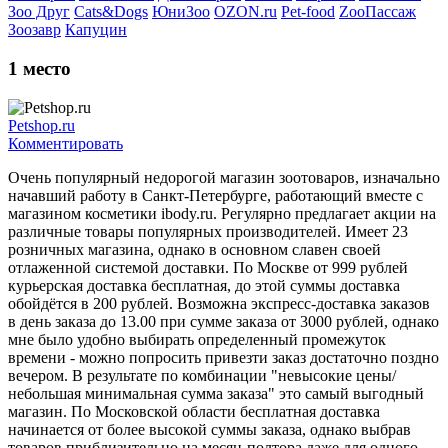
Зоо Друг
Cats&Dogs
ЮниЗоо
OZON.ru
Pet-food
ZooПассаж
Зоозавр
Капуцин
1
место
Petshop.ru
Комментировать
Очень популярный недорогой магазин зоотоваров, изначально
начавший работу в Санкт-Петербурге, работающий вместе с
магазином косметики ibody.ru. Регулярно предлагает акции на
различные товары популярных производителей. Имеет 23
розничных магазина, однако в основном славен своей
отлаженной системой доставки. По Москве от 999 рублей
курьерская доставка бесплатная, до этой суммы доставка
обойдётся в 200 рублей. Возможна экспресс-доставка заказов
в день заказа до 13.00 при сумме заказа от 3000 рублей, однако
мне было удобно выбирать определенный промежуток
времени - можно попросить привезти заказ достаточно поздно
вечером. В результате по комбинации "невысокие цены/
небольшая минимальная сумма заказа" это самый выгодный
магазин. По Московской области бесплатная доставка
начинается от более высокой суммы заказа, однако выбрав
товаров приблизительно на месяц-полтора даже для одного