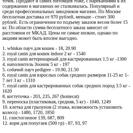
точек. Продают и самих питомцев тоже, с нареканиями к их
содержанию в магазинах не сталкивалась. Популярный и
среди профессиональных заводчиков магазин. По Москве
бесплатная доставка от 970 рублей, меньше - стоит 300
рублей. Есть ограничения по подъему заказов весом более 15
кг. По области сумма бесплатного заказа зависит от
расстояния от МКАД. Цены не самые низкие, однако по
акциям может быть вполне выгодно.
1. whiskas пауч для кошек - 18, 20.90
2. royal canin для кошек indoor 2 кг - 1540
3. royal canin ветеринарный для кастрированных 1.5 кг -1300
4. наполнитель Зооник 5 кг - 197
5. собачий пауч pedigree - 19.90, 21.50
6. royal canin для взрослых собак средних размеров 11-25 кг 1-
7 лет 3 кг - 1310
7. royal canin для кастрированных собак средних пород 3.5 кг -
1620
8. когтеточка - 203, 235, 267 (homecat)
9. переноска (пластиковая, средняя, 5 кг) - 1040, 1249
10. клетка для грызунов (2 этажа, возможность установить
колесо) - 1480, 1720, 1850
11. глистогонное 139, 687, 809
12. корм для попугаев (500 гр) - 87, 93, 97