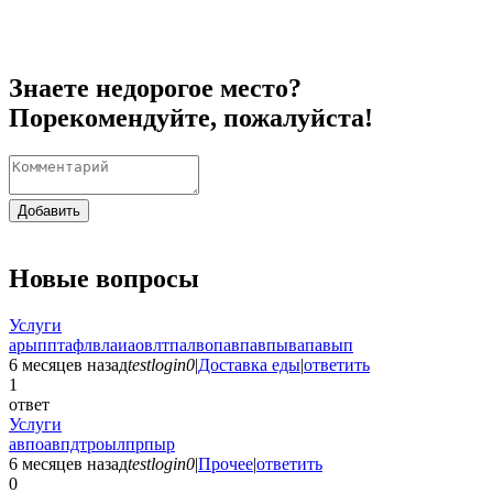
Знаете недорогое место?
Порекомендуйте, пожалуйста!
Добавить
Новые вопросы
Услуги
арыпптафлвлаиаовлтпалвопавпавпывапавып
6 месяцев назад
testlogin0
|
Доставка еды
|
ответить
1
ответ
Услуги
авпоавпдтроылпрпыр
6 месяцев назад
testlogin0
|
Прочее
|
ответить
0