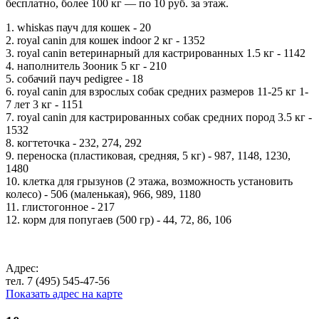
бесплатно, более 100 кг — по 10 руб. за этаж.
1. whiskas пауч для кошек - 20
2. royal canin для кошек indoor 2 кг - 1352
3. royal canin ветеринарный для кастрированных 1.5 кг - 1142
4. наполнитель Зооник 5 кг - 210
5. собачий пауч pedigree - 18
6. royal canin для взрослых собак средних размеров 11-25 кг 1-
7 лет 3 кг - 1151
7. royal canin для кастрированных собак средних пород 3.5 кг -
1532
8. когтеточка - 232, 274, 292
9. переноска (пластиковая, средняя, 5 кг) - 987, 1148, 1230,
1480
10. клетка для грызунов (2 этажа, возможность установить
колесо) - 506 (маленькая), 966, 989, 1180
11. глистогонное - 217
12. корм для попугаев (500 гр) - 44, 72, 86, 106
Адрес:
тел. 7 (495) 545-47-56
Показать адрес на карте