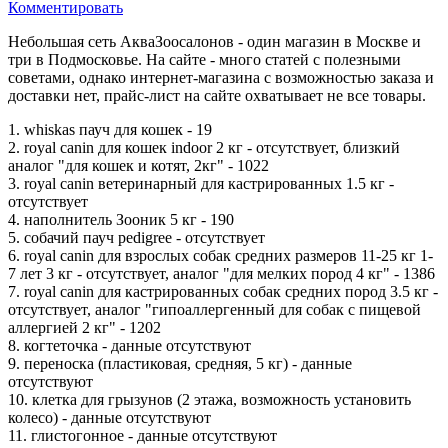
Комментировать
Небольшая сеть АкваЗоосалонов - один магазин в Москве и
три в Подмосковье. На сайте - много статей с полезными
советами, однако интернет-магазина с возможностью заказа и
доставки нет, прайс-лист на сайте охватывает не все товары.
1. whiskas пауч для кошек - 19
2. royal canin для кошек indoor 2 кг - отсутствует, близкий
аналог "для кошек и котят, 2кг" - 1022
3. royal canin ветеринарный для кастрированных 1.5 кг -
отсутствует
4. наполнитель Зооник 5 кг - 190
5. собачий пауч pedigree - отсутствует
6. royal canin для взрослых собак средних размеров 11-25 кг 1-
7 лет 3 кг - отсутствует, аналог "для мелких пород 4 кг" - 1386
7. royal canin для кастрированных собак средних пород 3.5 кг -
отсутствует, аналог "гипоаллергенный для собак с пищевой
аллергией 2 кг" - 1202
8. когтеточка - данные отсутствуют
9. переноска (пластиковая, средняя, 5 кг) - данные
отсутствуют
10. клетка для грызунов (2 этажа, возможность установить
колесо) - данные отсутствуют
11. глистогонное - данные отсутствуют