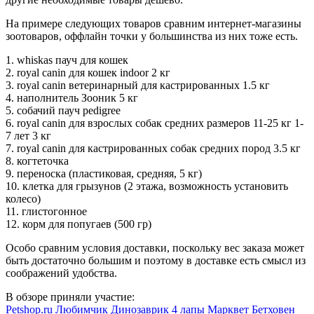
На примере следующих товаров сравним интернет-магазины
зоотоваров, оффлайн точки у большинства из них тоже есть.
1. whiskas пауч для кошек
2. royal canin для кошек indoor 2 кг
3. royal canin ветеринарный для кастрированных 1.5 кг
4. наполнитель Зооник 5 кг
5. собачий пауч pedigree
6. royal canin для взрослых собак средних размеров 11-25 кг 1-
7 лет 3 кг
7. royal canin для кастрированных собак средних пород 3.5 кг
8. когтеточка
9. переноска (пластиковая, средняя, 5 кг)
10. клетка для грызунов (2 этажа, возможность установить
колесо)
11. глистогонное
12. корм для попугаев (500 гр)
Особо сравним условия доставки, поскольку вес заказа может
быть достаточно большим и поэтому в доставке есть смысл из
соображений удобства.
В обзоре приняли участие:
Petshop.ru
Любимчик
Динозаврик
4 лапы
Марквет
Бетховен