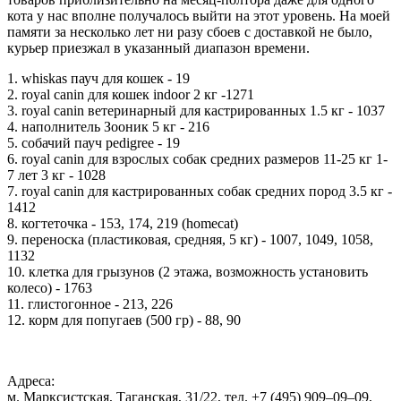
кота у нас вполне получалось выйти на этот уровень. На моей
памяти за несколько лет ни разу сбоев с доставкой не было,
курьер приезжал в указанный диапазон времени.
1. whiskas пауч для кошек - 19
2. royal canin для кошек indoor 2 кг -1271
3. royal canin ветеринарный для кастрированных 1.5 кг - 1037
4. наполнитель Зооник 5 кг - 216
5. собачий пауч pedigree - 19
6. royal canin для взрослых собак средних размеров 11-25 кг 1-
7 лет 3 кг - 1028
7. royal canin для кастрированных собак средних пород 3.5 кг -
1412
8. когтеточка - 153, 174, 219 (homecat)
9. переноска (пластиковая, средняя, 5 кг) - 1007, 1049, 1058,
1132
10. клетка для грызунов (2 этажа, возможность установить
колесо) - 1763
11. глистогонное - 213, 226
12. корм для попугаев (500 гр) - 88, 90
Адреса:
м. Марксистская, Таганская, 31/22, тел. +7 (495) 909‒09‒09,