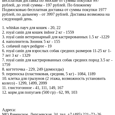
Бесплатная доставка по Москве от суммы покупки 997
рублей, до этой суммы - 197 рублей. По ближнему
Подмосковью бесплатная доставка от суммы покупки 1977
рублей, по дальнему - от 3997 рублей. Доставка возможна на
следующий день.
1. whiskas пауч для кошек - 20, 22
2. royal canin для кошек indoor 2 кг - 1559
3. royal canin ветеринарный для кастрированных 1.5 кг -1229
4. наполнитель Зооник 5 кг - 155
5. собачий пауч pedigree - 19
6. royal canin для взрослых собак средних размеров 11-25 кг 1-
7 лет 3 кг - 1329
7. royal canin для кастрированных собак средних пород 3.5 кг -
1759
8. когтеточка - 229, 249 (домоседы)
9. переноска (пластиковая, средняя, 5 кг) - 1084, 1189
10. клетка для грызунов (2 этажа, возможность установить
колесо) - 1299, 1499, 2099
11. глистогонное - 41, 111, 149, 167
12. корм для попугаев (500 гр) - 62, 99, 103
Адреса:
МО Раменское, Дергаевская, 34, тел. +7 (495) 221‒72‒26,