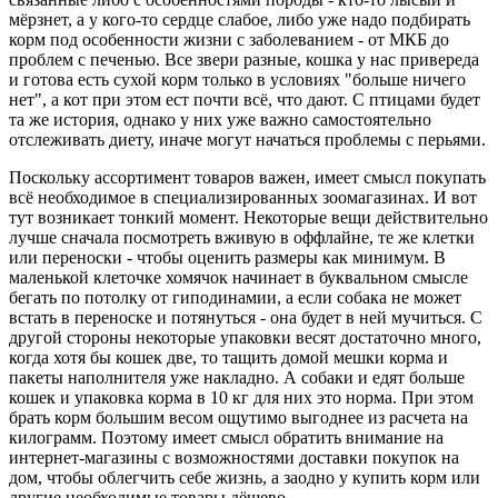
мёрзнет, а у кого-то сердце слабое, либо уже надо подбирать
корм под особенности жизни с заболеванием - от МКБ до
проблем с печенью. Все звери разные, кошка у нас привереда
и готова есть сухой корм только в условиях "больше ничего
нет", а кот при этом ест почти всё, что дают. С птицами будет
та же история, однако у них уже важно самостоятельно
отслеживать диету, иначе могут начаться проблемы с перьями.
Поскольку ассортимент товаров важен, имеет смысл покупать
всё необходимое в специализированных зоомагазинах. И вот
тут возникает тонкий момент. Некоторые вещи действительно
лучше сначала посмотреть вживую в оффлайне, те же клетки
или переноски - чтобы оценить размеры как минимум. В
маленькой клеточке хомячок начинает в буквальном смысле
бегать по потолку от гиподинамии, а если собака не может
встать в переноске и потянуться - она будет в ней мучиться. С
другой стороны некоторые упаковки весят достаточно много,
когда хотя бы кошек две, то тащить домой мешки корма и
пакеты наполнителя уже накладно. А собаки и едят больше
кошек и упаковка корма в 10 кг для них это норма. При этом
брать корм большим весом ощутимо выгоднее из расчета на
килограмм. Поэтому имеет смысл обратить внимание на
интернет-магазины с возможностями доставки покупок на
дом, чтобы облегчить себе жизнь, а заодно у купить корм или
другие необходимые товары дёшево.