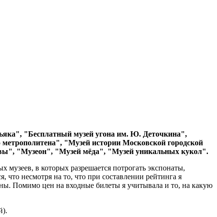
ьяка", "Бесплатный музей угона им. Ю. Деточкина",
о метрополитена", "Музей истории Московской городской
вы", "Музеон", "Музей мёда", "Музей уникальных кукол".
х музеев, в которых разрешается потрогать экспонаты,
, что несмотря на то, что при составлении рейтинга я
ны. Помимо цен на входные билеты я учитывала и то, на какую
й).