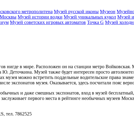
сковского метрополитена
Музей русской иконы
Музеон
Музейно
 Москвы
Музей истории водки
Музей уникальных кукол
Музей и
ниум
Музей советских игровых автоматов
Точка G
Музей холод
огов нигде в мире. Расположен он на станции метро Войковская.
 Ю. Деточкина. Музей также будет интересен просто автолюите
алах музея можно встретить поддельные водительские права зна
числе экспонатов музея. Оказывается, здесь посчитали пояс вер
бычных и даже смешных экспонатов, вход в музей бесплатный, р
е заслуживает первого места в рейтинге необычных музеев Моск
S, тел. 7862525