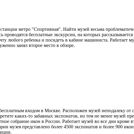
а станции метро "Спортивная". Найти музей весьма проблематичн
сь проводятся бесплатные экскурсии, на которых рассказывается
чту любого ребенка и посидеть в кабине машиниста. Работает муз
уженно занял второе место в обзоре.
 бесплатным входом в Москве. Расположен музей неподалеку от 
ретите каких-то забавных экспонатов, но тем не менее музей пр
тное собрание икон в России. Работает музей во все дни кроме в
ории музея представлено более 4500 экспонатов и более 900 ико
енции.