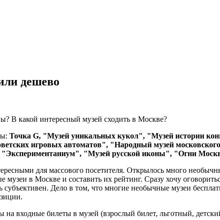
или дешево
? В какой интересный музей сходить в Москве?
вы:
Точка G, "Музей уникальных кукол", "Музей истории кон
советских игровых автоматов", "Народный музей московског
, "Экспериментаниум", "Музей русской иконы", "Огни Моск
тересными для массового посетителя. Открылось много необычны
е музеи в Москве и составить их рейтинг. Сразу хочу оговориться
 субъективен. Дело в том, что многие необычные музеи бесплат
озиции.
ы на входные билеты в музей (взрослый билет, льготный, детски