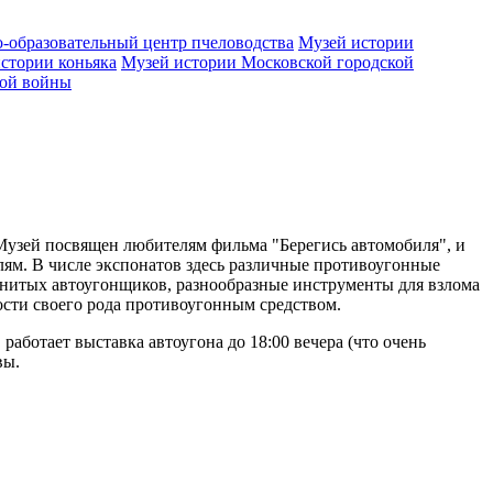
-образовательный центр пчеловодства
Музей истории
стории коньяка
Музей истории Московской городской
ной войны
 Музей посвящен любителям фильма "Берегись автомобиля", и
лям. В числе экспонатов здесь различные противоугонные
менитых автоугонщиков, разнообразные инструменты для взлома
ности своего рода противоугонным средством.
аботает выставка автоугона до 18:00 вечера (что очень
вы.