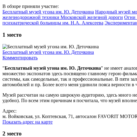
В обзоре приняли участие:
Бесплатный музей угона им. Ю. Деточкина
Народный музей мо
железнодорожной техники Московской железной дороги
Огни
психиатрической больницы им. Н.А. Алексеева
Эксперимента
1
место
Бесплатный музей угона им. Ю. Деточкина
Комментировать
"
Бесплатный музей угона им. Ю. Деточкина
" не имеет анал
множество экспонатов здесь посвящено главному герою фильма
системы, как самодельные, так и профессиональные. В пяти з
автомобилей и пр. Более всего меня удивили пояса верности в 
Музей рассчитан на самую широкую аудиторию, здесь много нео
удобно). По всем этим причинам я посчитала, что музей вполн
Адрес:
м. Войковская, ул. Коптевская, 71, автосалон FAVORIT MOTOR
Показать адрес на карте
2
место