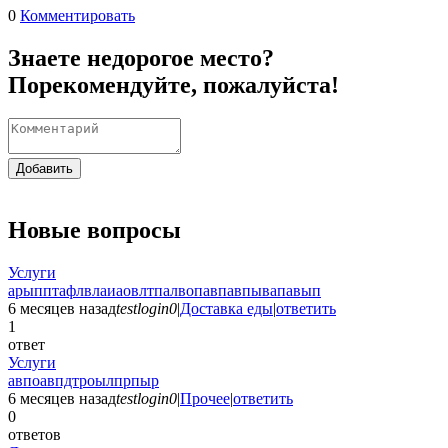
0
Комментировать
Знаете недорогое место?
Порекомендуйте, пожалуйста!
Добавить
Новые вопросы
Услуги
арыпптафлвлаиаовлтпалвопавпавпывапавып
6 месяцев назад
testlogin0
|
Доставка еды
|
ответить
1
ответ
Услуги
авпоавпдтроылпрпыр
6 месяцев назад
testlogin0
|
Прочее
|
ответить
0
ответов