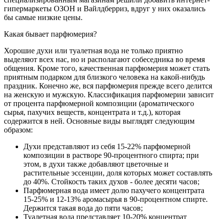
гипермаркеты ОЗОН и Вайлдберриз, вдруг у них оказались
бы самые низкие цены.
Какая бывает парфюмерия?
Хорошие духи или туалетная вода не только приятно
выделяют всех нас, но и располагают собеседника во время
общения. Кроме того, качественная парфюмерия может стать
приятным подарком для близкого человека на какой-нибудь
праздник. Конечно же, вся парфюмерия прежде всего делится
на женскую и мужскую. Классификация парфюмерии зависит
от процента парфюмерной композиции (ароматического
сырья, пахучих веществ, концентрата и т.д.), которая
содержится в ней. Основные виды выглядят следующим
образом:
Духи представляют из себя 15-22% парфюмерной
композиции в растворе 90-процентного спирта; при
этом, в духи также добавляют цветочные и
растительные эссенции, доля которых может составлять
до 40%. Стойкость таких духов - более десяти часов;
Парфюмерная вода имеет долю пахучего концентрата
15-25% и 12-13% аромасырья в 90-процентном спирте.
Держится такая вода до пяти часов;
Туалетная вода представляет 10-20% концентрат