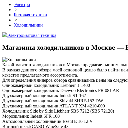
Электро
>
Бытовая техника
>
Холодильники
Электро
Бытовая техника
Магазины холодильников в Москве — В
Какой магазин холодильников в Москве предлагает минимальн
В рамках данного обзора моей основной целью было найти наи
качество предлагаемого ассортимента.
Для определения лидеров обзора сравнивались цены на следу
Однокамерный холодильник Liebherr T 1400
Однокамерный холодильник Daewoo Electronics FR 081 AR
Двухкамерный холодильник Indesit ST 167
Двухкамерный холодильник Shivaki SHRF-152 DW
Двухкамерный холодильник ATLANT ХМ 4210-000
Холодильник Side by Side Liebherr SBS 7212 (SBS 72120)
Морозильник Indesit SFR 100
Автомобильный холодильник Ezetil E 16 12 V
Винный шкаф CASO WineSafe 43