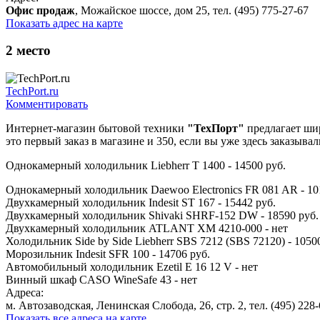
Офис продаж
, Можайское шоссе, дом 25, тел. (495) 775-27-67
Показать адрес на карте
2
место
TechPort.ru
Комментировать
Интернет-магазин бытовой техники
"ТехПорт"
предлагает шир
это первый заказ в магазине и 350, если вы уже здесь заказыва
Однокамерный холодильник Liebherr T 1400 - 14500 руб.
Однокамерный холодильник Daewoo Electronics FR 081 AR - 10
Двухкамерный холодильник Indesit ST 167 - 15442 руб.
Двухкамерный холодильник Shivaki SHRF-152 DW - 18590 руб.
Двухкамерный холодильник ATLANT ХМ 4210-000 - нет
Холодильник Side by Side Liebherr SBS 7212 (SBS 72120) - 1050
Морозильник Indesit SFR 100 - 14706 руб.
Автомобильный холодильник Ezetil E 16 12 V - нет
Винный шкаф CASO WineSafe 43 - нет
Адреса:
м. Автозаводская, Ленинская Слобода, 26, стр. 2, тел. (495) 228-
Показать все адреса на карте