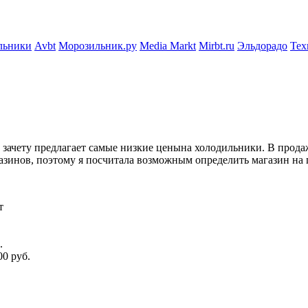
льники
Avbt
Морозильник.ру
Media Markt
Mirbt.ru
Эльдорадо
Тех
 зачету предлагает самые низкие ценына холодильники. В продаже
зинов, поэтому я посчитала возможным определить магазин на 
т
.
00 руб.