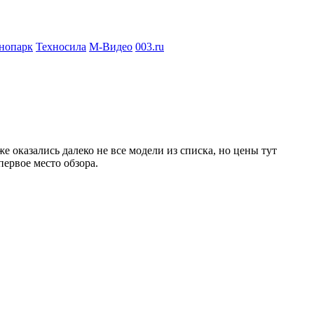
нопарк
Техносила
М-Видео
003.ru
 оказались далеко не все модели из списка, но цены тут
первое место обзора.