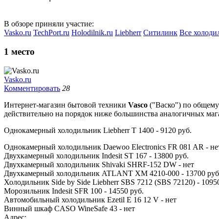
В обзоре приняли участие:
Vasko.ru
TechPort.ru
Holodilnik.ru
Liebherr
Ситилинк
Все холоди
1
место
Vasko.ru
Комментировать
28
Интернет-магазин бытовой техники
Vasco
("Васко") по общему
действительно на порядок ниже большинства аналогичных мага
Однокамерный холодильник Liebherr T 1400 - 9120 руб.
Однокамерный холодильник Daewoo Electronics FR 081 AR - не
Двухкамерный холодильник Indesit ST 167 - 13800 руб.
Двухкамерный холодильник Shivaki SHRF-152 DW - нет
Двухкамерный холодильник ATLANT ХМ 4210-000 - 13700 руб
Холодильник Side by Side Liebherr SBS 7212 (SBS 72120) - 1095
Морозильник Indesit SFR 100 - 14550 руб.
Автомобильный холодильник Ezetil E 16 12 V - нет
Винный шкаф CASO WineSafe 43 - нет
Адрес: