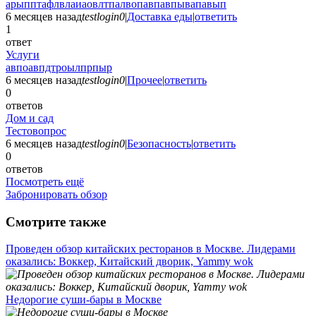
арыпптафлвлаиаовлтпалвопавпавпывапавып
6 месяцев назад
testlogin0
|
Доставка еды
|
ответить
1
ответ
Услуги
авпоавпдтроылпрпыр
6 месяцев назад
testlogin0
|
Прочее
|
ответить
0
ответов
Дом и сад
Тестовопрос
6 месяцев назад
testlogin0
|
Безопасность
|
ответить
0
ответов
Посмотреть ещё
Забронировать обзор
Смотрите также
Проведен обзор китайских ресторанов в Москве. Лидерами
оказались: Воккер, Китайский дворик, Yammy wok
Недорогие суши-бары в Москве