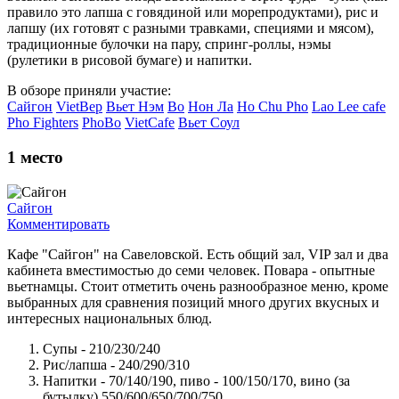
правило это лапша с говядиной или морепродуктами), рис и
лапшу (их готовят с разными травками, специями и мясом),
традиционные булочки на пару, спринг-роллы, нэмы
(рулетики в рисовой бумаге) и напитки.
В обзоре приняли участие:
Сайгон
VietBep
Вьет Нэм
Во
Нон Ла
Ho Chu Pho
Lao Lee cafe
Pho Fighters
PhoBo
VietCafe
Вьет Соул
1
место
Сайгон
Комментировать
Кафе "Сайгон" на Савеловской. Есть общий зал, VIP зал и два
кабинета вместимостью до семи человек. Повара - опытные
вьетнамцы. Стоит отметить очень разнообразное меню, кроме
выбранных для сравнения позиций много других вкусных и
интересных национальных блюд.
Супы - 210/230/240
Рис/лапша - 240/290/310
Напитки - 70/140/190, пиво - 100/150/170, вино (за
бутылку) 550/600/650/700/750