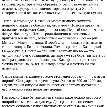
выбрала те, которые уже образовали сети. Также нельзя не
отметить фудкорт гостинично-торгового центра Ханой, в
котором почти все кафе готовят именно вьетнамскую кухню.
Теперь о самой еде. Названия могут немного запутать,
попробую вкратце объяснить, что к чему. По всем правилам
название отображает блюдо по составу. Первый слог — что за
блюдо. Фо — суп, Нем — ролл-блинчик (прозрачный
приготовлен на пару, золотистый — обжарен), Ком — рим,
Ми, Бун, Миен — лапша. Второй слог — какая в нём мясная
составляющая. Бо — говядина, Том — креветки, Каа — рыба,
Га — курица, Сыонг — свинина. Поэтому Фо Бо — это
лапшичный суп с говядиной, дальше уже всё будет зависеть от
выбора травок и специй поваром. Как правило при заказе
можно уточнить, будет ли блюдо острым и можно ли это
изменить.
Самое примечательное во всем этом многообразии — размеры
порций. Стандартная тарелка супа Фо это от 800 до 1200 мл.
Одним таким блюдом можно наесться, поэтому достаточно
часто можно взять половину порции.
Интересно было бы выяснить в каких кафе можно недорого
попробовать вьетнамскую еду. Для сравнения по ценам
возьмем основные блюда вьетнамского стрит фуда - супы (как