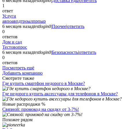
6 месяцев назад
testlogin0
|
Доставка еды
|
ответить
1
ответ
Услуги
авпоавпдтроылпрпыр
6 месяцев назад
testlogin0
|
Прочее
|
ответить
0
ответов
Дом и сад
Тестовопрос
6 месяцев назад
testlogin0
|
Безопасность
|
ответить
0
ответов
Посмотреть ещё
Добавить компанию
Смотрите также
Где купить смартфон недорого в Москве?
Где недорого купить аксессуары для телефонов в Москве?
Новые распродажи %
Связной: промокод на скидку от 3-7%!
Похожее рядом