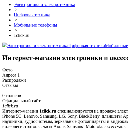
Электроника и электротехника
>
Цифровая техника
>
Мобильные телефоны
>
1click.ru
Электроника и электротехника
Цифровая техника
Мобильные
Интернет-магазин электроники и аксесс
Фото
Адреса
1
Распродажи
Отзывы
0 голосов
Официальный сайт
1click.ru
Интернет-магазин
1click.ru
специализируется на продаже элект
iPhone 5C, Lenovo, Samsung, LG, Sony, BlackBerry, планшеты A
наушники, аудиосистемы, зеркальные фотоаппараты и видеокам
видеорегистраторы, часы Apple, Samsung, Motorola, аксессуар