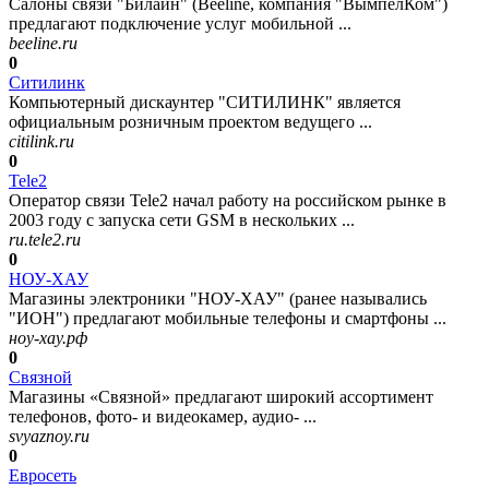
Салоны связи "Билайн" (Beeline, компания "ВымпелКом")
предлагают подключение услуг мобильной ...
beeline.ru
0
Ситилинк
Компьютерный дискаунтер "СИТИЛИНК" является
официальным розничным проектом ведущего ...
citilink.ru
0
Tele2
Оператор связи Tele2 начал работу на российском рынке в
2003 году с запуска сети GSM в нескольких ...
ru.tele2.ru
0
НОУ-ХАУ
Магазины электроники "НОУ-ХАУ" (ранее назывались
"ИОН") предлагают мобильные телефоны и смартфоны ...
ноу-хау.рф
0
Связной
Магазины «Связной» предлагают широкий ассортимент
телефонов, фото- и видеокамер, аудио- ...
svyaznoy.ru
0
Евросеть