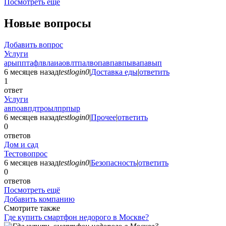
Посмотреть ещё
Новые вопросы
Добавить вопрос
Услуги
арыпптафлвлаиаовлтпалвопавпавпывапавып
6 месяцев назад
testlogin0
|
Доставка еды
|
ответить
1
ответ
Услуги
авпоавпдтроылпрпыр
6 месяцев назад
testlogin0
|
Прочее
|
ответить
0
ответов
Дом и сад
Тестовопрос
6 месяцев назад
testlogin0
|
Безопасность
|
ответить
0
ответов
Посмотреть ещё
Добавить компанию
Смотрите также
Где купить смартфон недорого в Москве?